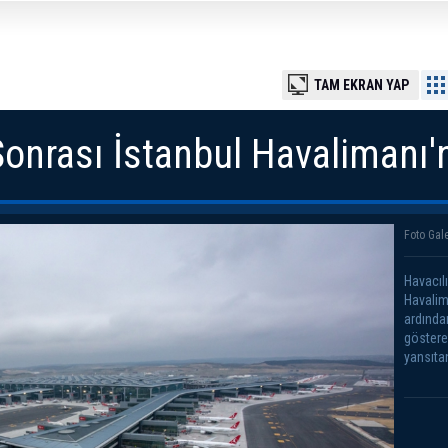
TAM EKRAN YAP
nrası İstanbul Havalimanı'n
Foto Gale
Havacıl
Havalim
ardından
göstere
yansıta