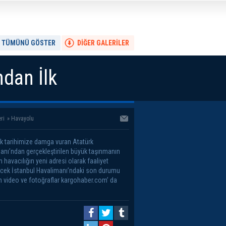
TÜMÜNÜ GÖSTER
DİĞER GALERİLER
dan İlk
ri
»
Havayolu
ık tarihimize damga vuran Atatürk
anı’ndan gerçekleştirilen büyük taşınmanın
 havacılığın yeni adresi olarak faaliyet
cek İstanbul Havalimanı’ndaki son durumu
n video ve fotoğraflar kargohaber.com’ da