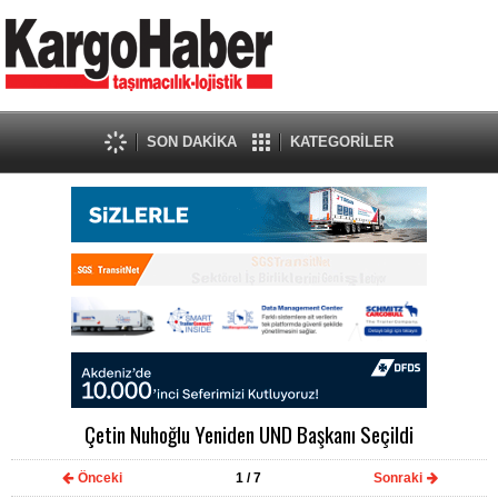
SON DAKİKA
KATEGORİLER
Çetin Nuhoğlu Yeniden UND Başkanı Seçildi
Önceki
1
/ 7
Sonraki