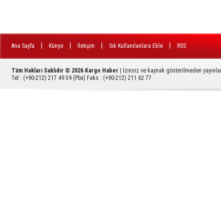
|
|
|
|
Ana Sayfa
Künye
İletişim
Sık Kullanılanlara Ekle
RSS
Tüm Hakları Saklıdır © 2026
Kargo Haber
| İzinsiz ve kaynak gösterilmeden yayınl
Tel :
(+90-212) 217 49 59 (Pbx)
Faks :
(+90-212) 211 62 77