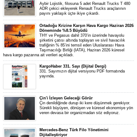
Aybir Lojistik, filosuna 5 adet Renault Trucks T 480
ADR çekici ekleyerek Renault Trucks araçlarının
payını yaklaşık üçte ikiye çıkardı.
Ortadoğu Krizine Karşın Hava Kargo Haziran 2026
Döneminde %8.5 Büyüdü
THY ve Pegasus dahil 370’in üzerinde havayolu
şirketini çatısı altında toplayan ve sivil havacılık
trafiğinin % 85’ini temsil eden Uluslararası Hava
Taşımacılığı Birliği (IATA), Haziran 2026 küresel
hava kargo pazarına ait verileri açıkladı.
KargoHaber 331. Sayı (Dijital Dergi)
331. Sayımızın dijital versiyonu PDF formatında
yayında.
Çin'i İzleyen Geleceği Görür
Çin denildiğinde durup iki kere düşünmek gerekiyor.
Sürekli büyüyen, dönüşen ve küresel ekonomiye yön
veren devasa bir organizmadan söz ediyoruz.
Mercedes-Benz Türk Filo Yönetimini
Dijitalleştiriyor