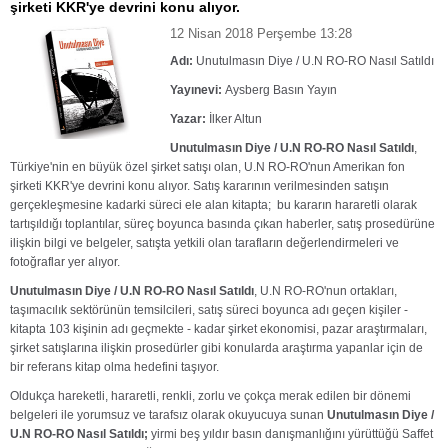
şirketi KKR'ye devrini konu alıyor.
12 Nisan 2018 Perşembe 13:28
Adı:
Unutulmasın Diye / U.N RO-RO Nasıl Satıldı
Yayınevi:
Aysberg Basın Yayın
Yazar:
İlker Altun
Unutulmasın Diye / U.N RO-RO Nasıl Satıldı
,
Türkiye'nin en büyük özel şirket satışı olan, U.N RO-RO'nun Amerikan fon
şirketi KKR'ye devrini konu alıyor. Satış kararının verilmesinden satışın
gerçekleşmesine kadarki süreci ele alan kitapta; bu kararın hararetli olarak
tartışıldığı toplantılar, süreç boyunca basında çıkan haberler, satış prosedürüne
ilişkin bilgi ve belgeler, satışta yetkili olan tarafların değerlendirmeleri ve
fotoğraflar yer alıyor.
Unutulmasın Diye / U.N RO-RO Nasıl Satıldı
, U.N RO-RO'nun ortakları,
taşımacılık sektörünün temsilcileri, satış süreci boyunca adı geçen kişiler -
kitapta 103 kişinin adı geçmekte - kadar şirket ekonomisi, pazar araştırmaları,
şirket satışlarına ilişkin prosedürler gibi konularda araştırma yapanlar için de
bir referans kitap olma hedefini taşıyor.
Oldukça hareketli, hararetli, renkli, zorlu ve çokça merak edilen bir dönemi
belgeleri ile yorumsuz ve tarafsız olarak okuyucuya sunan
Unutulmasın Diye /
U.N RO-RO Nasıl Satıldı;
yirmi beş yıldır basın danışmanlığını yürüttüğü Saffet