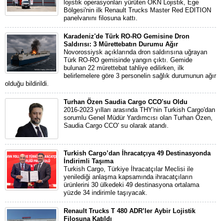
lojistik operasyonları yürüten ÖKN Lojistik, Ege
Bölgesi'nin ilk Renault Trucks Master Red EDITION
panelvanını filosuna kattı.
Karadeniz'de Türk RO-RO Gemisine Dron
Saldırısı: 3 Mürettebatın Durumu Ağır
Novorossiysk açıklarında dron saldırısına uğrayan
Türk RO-RO gemisinde yangın çıktı. Gemide
bulunan 22 mürettebat tahliye edilirken, ilk
belirlemelere göre 3 personelin sağlık durumunun ağır
olduğu bildirildi.
Turhan Özen Saudia Cargo CCO'su Oldu
2016-2023 yılları arasında THY'nin Turkish Cargo'dan
sorumlu Genel Müdür Yardımcısı olan Turhan Özen,
Saudia Cargo CCO' su olarak atandı.
Turkish Cargo’dan İhracatçıya 49 Destinasyonda
İndirimli Taşıma
Turkish Cargo, Türkiye İhracatçılar Meclisi ile
yenilediği anlaşma kapsamında ihracatçıların
ürünlerini 30 ülkedeki 49 destinasyona ortalama
yüzde 34 indirimle taşıyacak.
Renault Trucks T 480 ADR’ler Aybir Lojistik
Filosuna Katıldı