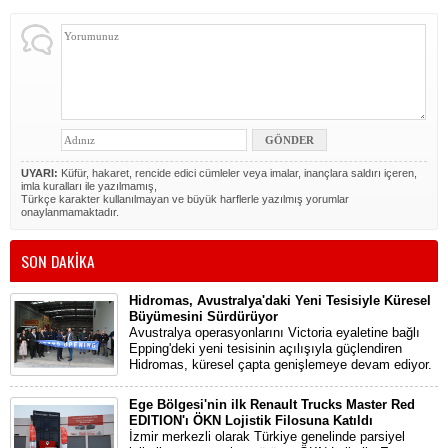
UYARI:
Küfür, hakaret, rencide edici cümleler veya imalar, inançlara saldırı içeren,
imla kuralları ile yazılmamış,
Türkçe karakter kullanılmayan ve büyük harflerle yazılmış yorumlar
onaylanmamaktadır.
SON DAKİKA
Hidromas, Avustralya'daki Yeni Tesisiyle Küresel
Büyümesini Sürdürüyor
Avustralya operasyonlarını Victoria eyaletine bağlı
Epping'deki yeni tesisinin açılışıyla güçlendiren
Hidromas, küresel çapta genişlemeye devam ediyor.
Ege Bölgesi'nin ilk Renault Trucks Master Red
EDITION'ı ÖKN Lojistik Filosuna Katıldı
İzmir merkezli olarak Türkiye genelinde parsiyel