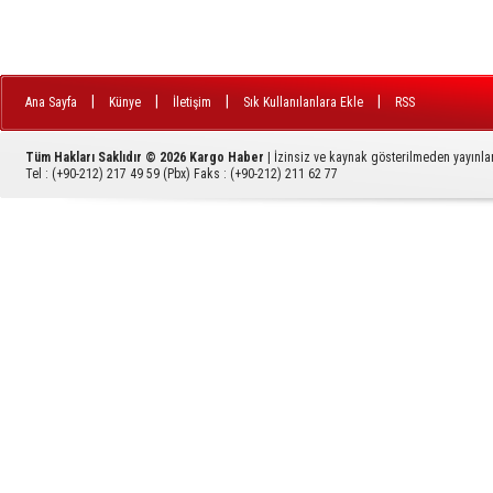
|
|
|
|
Ana Sayfa
Künye
İletişim
Sık Kullanılanlara Ekle
RSS
Tüm Hakları Saklıdır © 2026
Kargo Haber
| İzinsiz ve kaynak gösterilmeden yayınl
Tel :
(+90-212) 217 49 59 (Pbx)
Faks :
(+90-212) 211 62 77