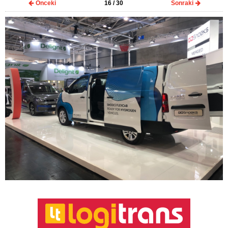
Önceki
16
/ 30
Sonraki