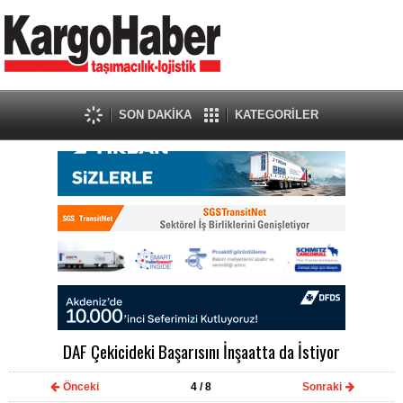
SON DAKİKA
KATEGORİLER
DAF Çekicideki Başarısını İnşaatta da İstiyor
Önceki
4
/ 8
Sonraki