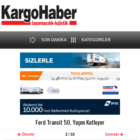
SON DAKİKA
KATEGORİLER
Ford Transit 50. Yaşını Kutluyor
Önceki
2
/ 18
Sonraki