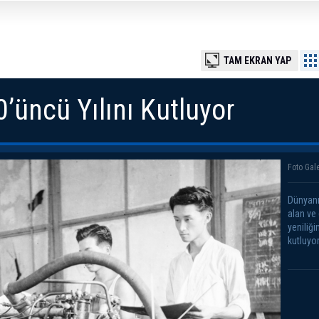
TAM EKRAN YAP
’üncü Yılını Kutluyor
Foto Gale
Dünyanı
alan ve
yeniliğ
kutluyor