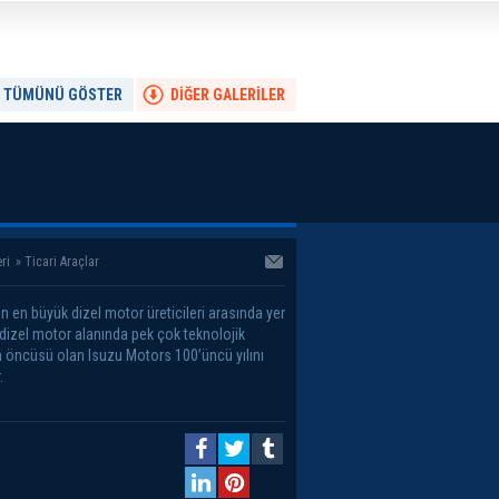
TÜMÜNÜ GÖSTER
DİĞER GALERİLER
ri
»
Ticari Araçlar
n en büyük dizel motor üreticileri arasında yer
 dizel motor alanında pek çok teknolojik
in öncüsü olan Isuzu Motors 100’üncü yılını
.