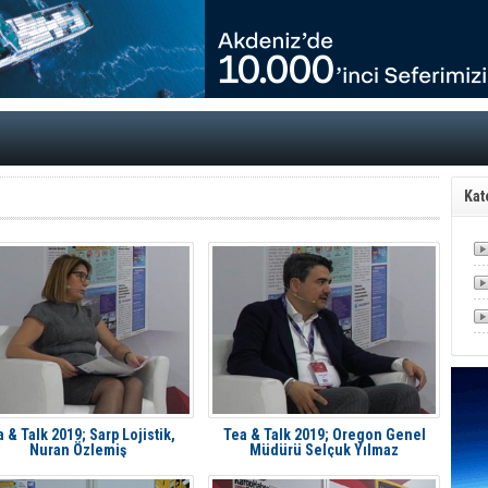
tal Dergi)
rür
önetimini Dijitalleştiriyor
thens in June, Up 8.5%
ia ile Güçlendirdi
 Saadia Zahidi Getirildi. IATA Tarihinde İlk
ia Zahidi as Director General
a Ankara ile Hizmet Ağını Güçlendirdi
spress’e 10 Adet T520 Çekici Teslim Etti
Kat
 & Talk 2019; Sarp Lojistik,
Tea & Talk 2019; Oregon Genel
Nuran Özlemiş
Müdürü Selçuk Yılmaz