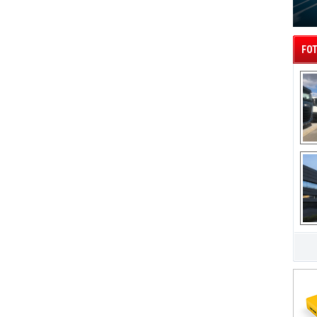
FOT
A
IA
Fu