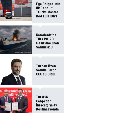
Ege Bölgesi'nin
ilk Renault
Trucks Master
Red EDITION'ı
ÖKN Lojistik
Filosuna Katıldı
Karadeniz'de
Türk RO-RO
Gemisine Dron
Saldırısı: 3
Mürettebatın
Durumu Ağır
Turhan Özen
Saudia Cargo
CCO'su Oldu
Turkish
Cargo’dan
İhracatçıya 49
Destinasyonda