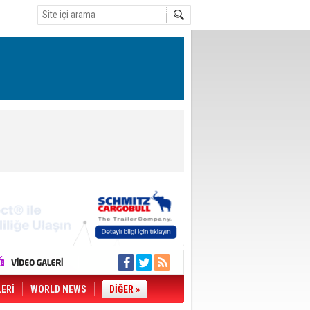
LERİ
WORLD NEWS
DİĞER »