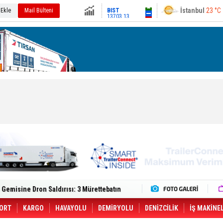
İstanbul
23 °C
BIST
13703.13
 Ekle
Mail Bülteni
Ankara
21 °C
Altın
6514.49
Dolar
47.5561
Euro
55.068
lt Trucks Master Red EDITION'ı ÖKN Lojistik
Gemisine Dron Saldırısı: 3 Mürettebatın
o CCO'su Oldu
tçıya 49 Destinasyonda İndirimli Taşıma
er Aybir Lojistik Filosuna Katıldı
ORT
KARGO
HAVAYOLU
DEMİRYOLU
DENİZCİLİK
İŞ MAKİNE
 Hava Kargo Haziran 2026 Döneminde %8.5