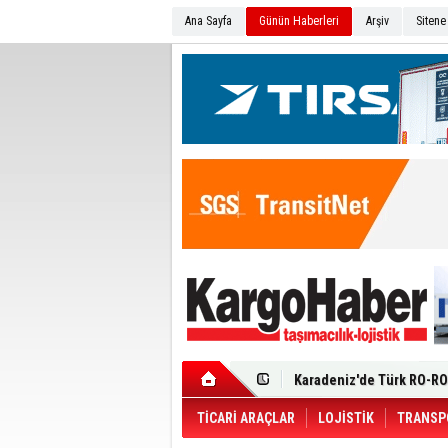
Ana Sayfa
Günün Haberleri
Arşiv
Sitene
Ege Bölgesi'nin ilk Renau
Filosuna Katıldı
Karadeniz'de Türk RO-RO 
Durumu Ağır
Turhan Özen Saudia Carg
Turkish Cargo’dan İhraca
Renault Trucks T 480 ADR’l
TİCARİ ARAÇLAR
LOJİSTİK
TRANSP
Ortadoğu Krizine Karşın