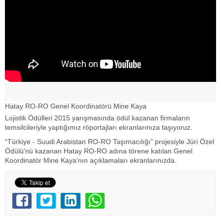
Hatay RO-RO Genel Koordinatörü Mine Kaya
Lojistik Ödülleri 2015 yarışmasında ödül kazanan firmaların
temsilcileriyle yaptığımız röportajları ekranlarınıza taşıyoruz.
“Türkiye - Suudi Arabistan RO-RO Taşımacılığı” projesiyle Jüri Özel
Ödülü’nü kazanan Hatay RO-RO adına törene katılan Genel
Koordinatör Mine Kaya’nın açıklamaları ekranlarınızda.