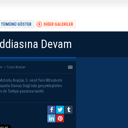
TÜMÜNÜ GÖSTER
DİĞER GALERİLER
 İddiasına Devam
ri
»
Ticari Araçlar
otorlu Araçlar, 5. nesil Yeni Mitsubishi
Isparta Davraz Dağı’nda gerçekleştirilen
 ile Türkiye pazarına tanıttı.