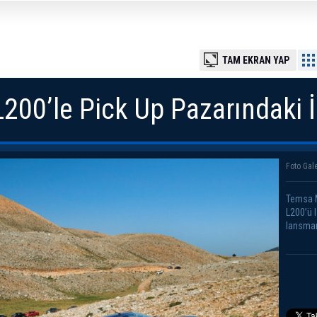
TAM EKRAN YAP
L200’le Pick Up Pazarındaki
Foto Gale
Temsa M
L200’ü 
lansmanı