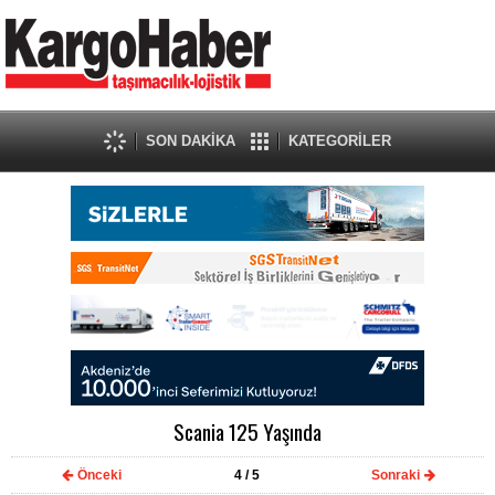
SON DAKİKA
KATEGORİLER
Scania 125 Yaşında
Önceki
4
/ 5
Sonraki