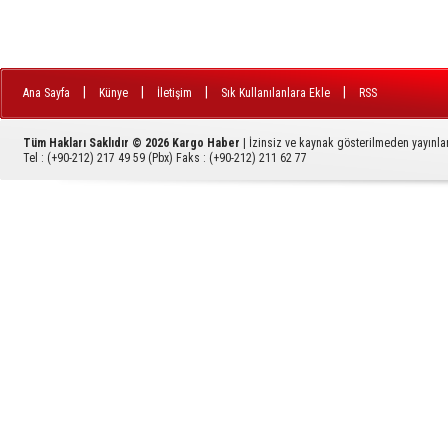
|
|
|
|
Ana Sayfa
Künye
İletişim
Sık Kullanılanlara Ekle
RSS
Tüm Hakları Saklıdır © 2026
Kargo Haber
| İzinsiz ve kaynak gösterilmeden yayınl
Tel :
(+90-212) 217 49 59 (Pbx)
Faks :
(+90-212) 211 62 77