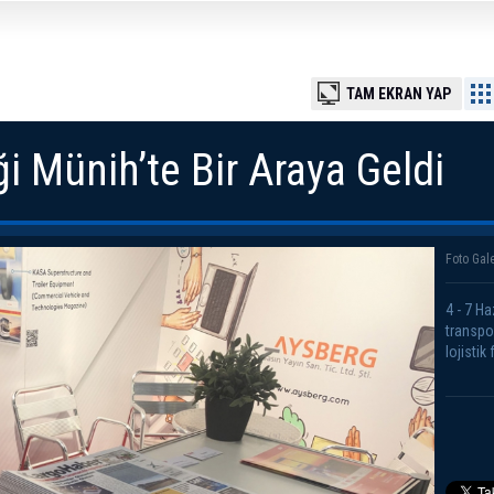
TAM EKRAN YAP
i Münih’te Bir Araya Geldi
Foto Gale
4 - 7 Ha
transpo
lojistik