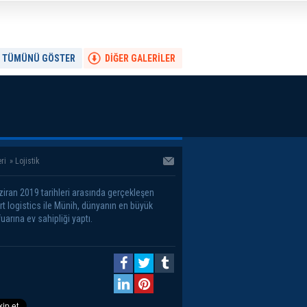
TÜMÜNÜ GÖSTER
DİĞER GALERİLER
ri
»
Lojistik
ziran 2019 tarihleri arasında gerçekleşen
rt logistics ile Münih, dünyanın en büyük
 fuarına ev sahipliği yaptı.