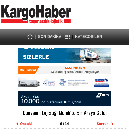
SON DAKİKA
KATEGORİLER
Dünyanın Lojistiği Münih’te Bir Araya Geldi
Önceki
6
/ 14
Sonraki