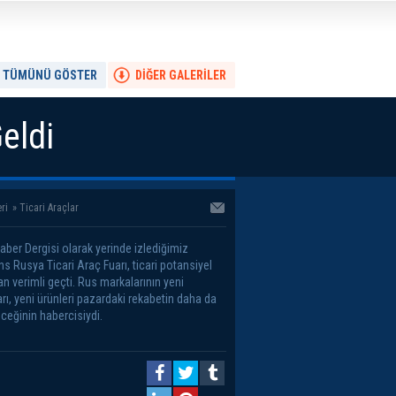
TÜMÜNÜ GÖSTER
DİĞER GALERİLER
eldi
ri
»
Ticari Araçlar
aber Dergisi olarak yerinde izlediğimiz
s Rusya Ticari Araç Fuarı, ticari potansiyel
n verimli geçti. Rus markalarının yeni
rı, yeni ürünleri pazardaki rekabetin daha da
eceğinin habercisiydi.