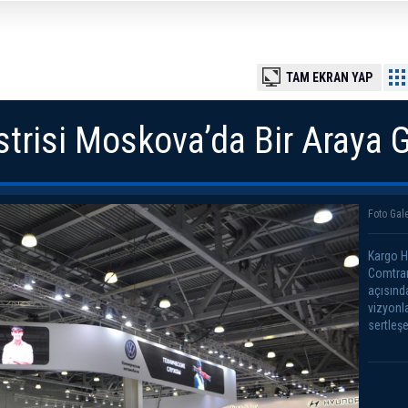
TAM EKRAN YAP
strisi Moskova’da Bir Araya G
Foto Gale
Kargo H
Comtran
açısında
vizyonla
sertleş