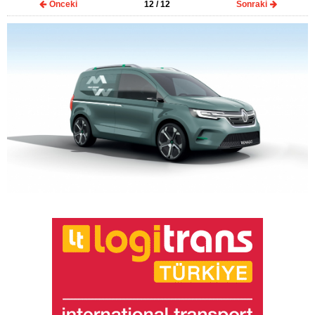
Önceki
12
/ 12
Sonraki