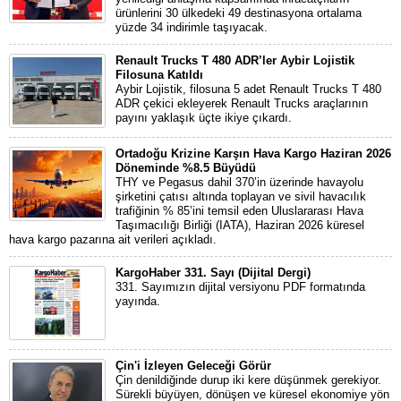
ürünlerini 30 ülkedeki 49 destinasyona ortalama
yüzde 34 indirimle taşıyacak.
Renault Trucks T 480 ADR’ler Aybir Lojistik
Filosuna Katıldı
Aybir Lojistik, filosuna 5 adet Renault Trucks T 480
ADR çekici ekleyerek Renault Trucks araçlarının
payını yaklaşık üçte ikiye çıkardı.
Ortadoğu Krizine Karşın Hava Kargo Haziran 2026
Döneminde %8.5 Büyüdü
THY ve Pegasus dahil 370’in üzerinde havayolu
şirketini çatısı altında toplayan ve sivil havacılık
trafiğinin % 85’ini temsil eden Uluslararası Hava
Taşımacılığı Birliği (IATA), Haziran 2026 küresel
hava kargo pazarına ait verileri açıkladı.
KargoHaber 331. Sayı (Dijital Dergi)
331. Sayımızın dijital versiyonu PDF formatında
yayında.
Çin'i İzleyen Geleceği Görür
Çin denildiğinde durup iki kere düşünmek gerekiyor.
Sürekli büyüyen, dönüşen ve küresel ekonomiye yön