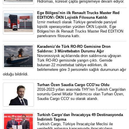
Hidromas, küresel çapta genişlemeye devam ediyor.
Ege Bölgesi'nin ilk Renault Trucks Master Red
EDITION'ı ÖKN Lojistik Filosuna Katıldı
İzmir merkezli olarak Türkiye genelinde parsiyel
lojistik operasyonları yürüten ÖKN Lojistik, Ege
Bölgesi'nin ilk Renault Trucks Master Red EDITION
panelvanını filosuna kattı.
Karadeniz'de Türk RO-RO Gemisine Dron
Saldırısı: 3 Mürettebatın Durumu Ağır
Novorossiysk açıklarında dron saldırısına uğrayan
Türk RO-RO gemisinde yangın çıktı. Gemide
bulunan 22 mürettebat tahliye edilirken, ilk
belirlemelere göre 3 personelin sağlık durumunun ağır
olduğu bildirildi.
Turhan Özen Saudia Cargo CCO'su Oldu
2016-2023 yılları arasında THY'nin Turkish Cargo'dan
sorumlu Genel Müdür Yardımcısı olan Turhan Özen,
Saudia Cargo CCO' su olarak atandı.
Turkish Cargo’dan İhracatçıya 49 Destinasyonda
İndirimli Taşıma
Turkish Cargo, Türkiye İhracatçılar Meclisi ile
yenilediği anlaşma kapsamında ihracatçıların