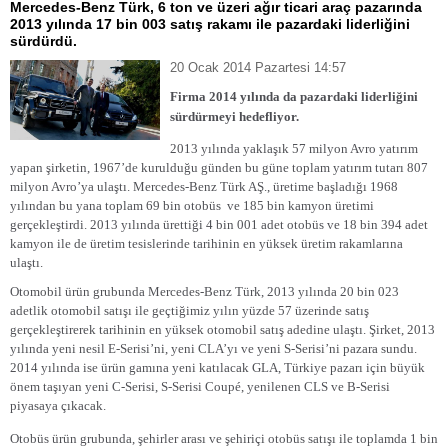
Mercedes-Benz Türk, 6 ton ve üzeri ağır ticari araç pazarında
2013 yılında 17 bin 003 satış rakamı ile pazardaki liderliğini
sürdürdü.
20 Ocak 2014 Pazartesi 14:57
Firma 2014 yılında da pazardaki liderliğini
sürdürmeyi hedefliyor.
2013 yılında yaklaşık 57 milyon Avro yatırım
yapan şirketin, 1967’de kurulduğu günden bu güne toplam yatırım tutarı 807
milyon Avro’ya ulaştı. Mercedes-Benz Türk AŞ., üretime başladığı 1968
yılından bu yana toplam 69 bin otobüs
ve 185 bin kamyon üretimi
gerçekleştirdi. 2013 yılında ürettiği 4 bin 001 adet otobüs ve 18 bin 394 adet
kamyon ile de üretim tesislerinde tarihinin en yüksek üretim rakamlarına
ulaştı.
Otomobil ürün grubunda Mercedes-Benz Türk, 2013 yılında 20 bin 023
adetlik otomobil satışı ile geçtiğimiz yılın yüzde 57 üzerinde satış
gerçekleştirerek tarihinin en yüksek otomobil satış adedine ulaştı. Şirket, 2013
yılında yeni nesil E-Serisi’ni, yeni CLA’yı ve yeni S-Serisi’ni pazara sundu.
2014 yılında ise ürün gamına yeni katılacak GLA, Türkiye pazarı için büyük
önem taşıyan yeni C-Serisi, S-Serisi Coupé, yenilenen CLS ve B-Serisi
piyasaya çıkacak.
Otobüs ürün grubunda, şehirler arası ve şehiriçi otobüs satışı ile toplamda 1 bin