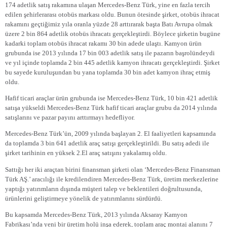
174 adetlik satış rakamına ulaşan Mercedes-Benz Türk, yine en fazla tercih
edilen şehirlerarası otobüs markası oldu. Bunun ötesinde şirket, otobüs ihracat
rakamını geçtiğimiz yıla oranla yüzde 28 arttırarak başta Batı Avrupa olmak
üzere 2 bin 864 adetlik otobüs ihracatı gerçekleştirdi. Böylece şirketin bugüne
kadarki toplam otobüs ihracat rakamı 30 bin adede ulaştı. Kamyon ürün
grubunda ise 2013 yılında 17 bin 003 adetlik satış ile pazarın başrolündeydi
ve yıl içinde toplamda 2 bin 445 adetlik kamyon ihracatı gerçekleştirdi. Şirket
bu sayede kuruluşundan bu yana toplamda 30 bin adet kamyon ihraç etmiş
oldu.
Hafif ticari araçlar ürün grubunda ise Mercedes-Benz Türk, 10 bin 421 adetlik
satışa yükseldi Mercedes-Benz Türk hafif ticari araçlar grubu da 2014 yılında
satışlarını ve pazar payını arttırmayı hedefliyor.
Mercedes-Benz Türk’ün, 2009 yılında başlayan 2. El faaliyetleri kapsamında
da toplamda 3 bin 641 adetlik araç satışı gerçekleştirildi. Bu satış adedi ile
şirket tarihinin en yüksek 2.El araç satışını yakalamış oldu.
Sattığı her iki araçtan birini finansman şirketi olan ‘Mercedes-Benz Finansman
Türk AŞ.’ aracılığı ile kredilendiren Mercedes-Benz Türk, üretim merkezlerine
yaptığı yatırımların dışında müşteri talep ve beklentileri doğrultusunda,
ürünlerini geliştirmeye yönelik de yatırımlarını sürdürdü.
Bu kapsamda Mercedes-Benz Türk, 2013 yılında Aksaray Kamyon
Fabrikası’nda yeni bir üretim holü inşa ederek, toplam araç montaj alanını 7