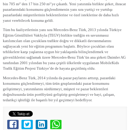
bin 705 m²’ den 17 bin 250 m²’ye çıkardı. Yeni yatırımla birlikte şirket, ihracat
pazarlarındaki konumunu güçlendirmenin yanı sıra yurtiçi ve yurtdışı
pazarlardaki müşterilerinin beklentilerine ve özel isteklerine de daha hızlı
yanıt verebilecek konuma geldi.
Tüm bu faaliyetlerinin yanı sıra Mercedes-Benz Türk, 2013 yılında Türkiye
Eğitim Gönüllüleri Vakfıyla (TEGV) birlikte trafiğin en savunmasız
katılımcıları olan çocuklara trafikte doğru ve dikkatli davranmalarını
sağlayacak yeni bir eğitim programını başlattı. Böylece çocukları olası
tehlikelere karşı yaşlarına uygun bir yaklaşımla bilinçlendirmek ve
güvenliklerini sağlamak üzere Mercedes-Benz Türk’ün ana şirketi Daimler AG
tarafından 2001 yılından bu yana çeşitli ülkelerde uygulanan MobileKids
Trafik Eğitim Projesi Türkiye’de de hayata geçirilmiş oldu.
Mercedes-Benz Türk, 2014 yılında da pazar paylarını arttırıp, pazardaki
konumunu güçlendirmeyi, tüm ürün gruplarındaki pazar konumunu
geliştirmeyi, yatırımlarını sürdürmeyi, müşteri ve pazar beklentileri
doğrultusunda ürün portföyünü geliştirip genişletmeyi ve bayi, çalışan,
tedarikçi işbirliği ile başarılı bir yıl geçirmeyi hedefliyor.