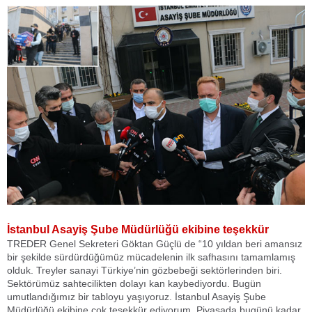
İstanbul Asayiş Şube Müdürlüğü ekibine teşekkür
TREDER Genel Sekreteri Göktan Güçlü de “10 yıldan beri amansız
bir şekilde sürdürdüğümüz mücadelenin ilk safhasını tamamlamış
olduk. Treyler sanayi Türkiye’nin gözbebeği sektörlerinden biri.
Sektörümüz sahtecilikten dolayı kan kaybediyordu. Bugün
umutlandığımız bir tabloyu yaşıyoruz. İstanbul Asayiş Şube
Müdürlüğü ekibine çok teşekkür ediyorum. Piyasada bugünü kadar