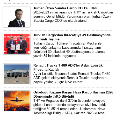
Turhan Özen Saudia Cargo CCO'su Oldu
2016-2023 yılları arasında THY'nin Turkish Cargo'dan
sorumlu Genel Müdür Yardımcısı olan Turhan Özen,
Saudia Cargo CCO' su olarak atandı.
Turkish Cargo’dan İhracatçıya 49 Destinasyonda
İndirimli Taşıma
Turkish Cargo, Türkiye İhracatçılar Meclisi ile
yenilediği anlaşma kapsamında ihracatçıların
ürünlerini 30 ülkedeki 49 destinasyona ortalama
yüzde 34 indirimle taşıyacak.
Renault Trucks T 480 ADR’ler Aybir Lojistik
Filosuna Katıldı
Aybir Lojistik, filosuna 5 adet Renault Trucks T 480
ADR çekici ekleyerek Renault Trucks araçlarının
payını yaklaşık üçte ikiye çıkardı.
Ortadoğu Krizine Karşın Hava Kargo Haziran 2026
Döneminde %8.5 Büyüdü
THY ve Pegasus dahil 370’in üzerinde havayolu
şirketini çatısı altında toplayan ve sivil havacılık
trafiğinin % 85’ini temsil eden Uluslararası Hava
Taşımacılığı Birliği (IATA), Haziran 2026 küresel