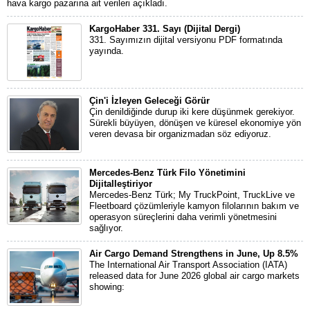
hava kargo pazarına ait verileri açıkladı.
KargoHaber 331. Sayı (Dijital Dergi)
331. Sayımızın dijital versiyonu PDF formatında
yayında.
Çin'i İzleyen Geleceği Görür
Çin denildiğinde durup iki kere düşünmek gerekiyor.
Sürekli büyüyen, dönüşen ve küresel ekonomiye yön
veren devasa bir organizmadan söz ediyoruz.
Mercedes-Benz Türk Filo Yönetimini
Dijitalleştiriyor
Mercedes-Benz Türk; My TruckPoint, TruckLive ve
Fleetboard çözümleriyle kamyon filolarının bakım ve
operasyon süreçlerini daha verimli yönetmesini
sağlıyor.
Air Cargo Demand Strengthens in June, Up 8.5%
The International Air Transport Association (IATA)
released data for June 2026 global air cargo markets
showing: