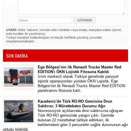
UYARI:
Küfür, hakaret, rencide edici cümleler veya imalar, inançlara saldırı içeren,
imla kuralları ile yazılmamış,
Türkçe karakter kullanılmayan ve büyük harflerle yazılmış yorumlar
onaylanmamaktadır.
SON DAKİKA
Ege Bölgesi'nin ilk Renault Trucks Master Red
EDITION'ı ÖKN Lojistik Filosuna Katıldı
İzmir merkezli olarak Türkiye genelinde parsiyel
lojistik operasyonları yürüten ÖKN Lojistik, Ege
Bölgesi'nin ilk Renault Trucks Master Red EDITION
panelvanını filosuna kattı.
Karadeniz'de Türk RO-RO Gemisine Dron
Saldırısı: 3 Mürettebatın Durumu Ağır
Novorossiysk açıklarında dron saldırısına uğrayan
Türk RO-RO gemisinde yangın çıktı. Gemide
bulunan 22 mürettebat tahliye edilirken, ilk
belirlemelere göre 3 personelin sağlık durumunun ağır
olduğu bildirildi.