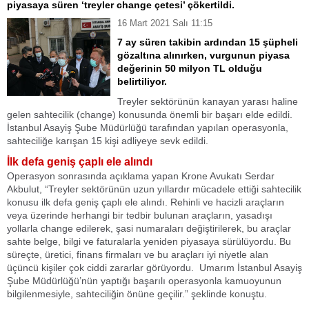
piyasaya süren ‘treyler change çetesi’ çökertildi.
16 Mart 2021 Salı 11:15
7 ay süren takibin ardından 15 şüpheli
gözaltına alınırken, vurgunun piyasa
değerinin 50 milyon TL olduğu
belirtiliyor.
Treyler sektörünün kanayan yarası haline
gelen sahtecilik (change) konusunda önemli bir başarı elde edildi.
İstanbul Asayiş Şube Müdürlüğü tarafından yapılan operasyonla,
sahteciliğe karışan 15 kişi adliyeye sevk edildi.
İlk defa geniş çaplı ele alındı
Operasyon sonrasında açıklama yapan Krone Avukatı Serdar
Akbulut, “Treyler sektörünün uzun yıllardır mücadele ettiği sahtecilik
konusu ilk defa geniş çaplı ele alındı. Rehinli ve hacizli araçların
veya üzerinde herhangi bir tedbir bulunan araçların, yasadışı
yollarla change edilerek, şasi numaraları değiştirilerek, bu araçlar
sahte belge, bilgi ve faturalarla yeniden piyasaya sürülüyordu. Bu
süreçte, üretici, finans firmaları ve bu araçları iyi niyetle alan
üçüncü kişiler çok ciddi zararlar görüyordu. Umarım İstanbul Asayiş
Şube Müdürlüğü’nün yaptığı başarılı operasyonla kamuoyunun
bilgilenmesiyle, sahteciliğin önüne geçilir.” şeklinde konuştu.