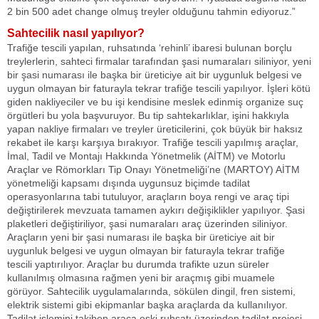
2 bin 500 adet change olmuş treyler olduğunu tahmin ediyoruz.”
Sahtecilik nasıl yapılıyor?
Trafiğe tescili yapılan, ruhsatında ‘rehinli’ ibaresi bulunan borçlu
treylerlerin, sahteci firmalar tarafından şasi numaraları siliniyor, yeni
bir şasi numarası ile başka bir üreticiye ait bir uygunluk belgesi ve
uygun olmayan bir faturayla tekrar trafiğe tescili yapılıyor. İşleri kötü
giden nakliyeciler ve bu işi kendisine meslek edinmiş organize suç
örgütleri bu yola başvuruyor. Bu tip sahtekarlıklar, işini hakkıyla
yapan nakliye firmaları ve treyler üreticilerini, çok büyük bir haksız
rekabet ile karşı karşıya bırakıyor. Trafiğe tescili yapılmış araçlar,
İmal, Tadil ve Montajı Hakkında Yönetmelik (AİTM) ve Motorlu
Araçlar ve Römorkları Tip Onayı Yönetmeliği’ne (MARTOY) AİTM
yönetmeliği kapsamı dışında uygunsuz biçimde tadilat
operasyonlarına tabi tutuluyor, araçların boya rengi ve araç tipi
değiştirilerek mevzuata tamamen aykırı değişiklikler yapılıyor. Şasi
plaketleri değiştiriliyor, şasi numaraları araç üzerinden siliniyor.
Araçların yeni bir şasi numarası ile başka bir üreticiye ait bir
uygunluk belgesi ve uygun olmayan bir faturayla tekrar trafiğe
tescili yaptırılıyor. Araçlar bu durumda trafikte uzun süreler
kullanılmış olmasına rağmen yeni bir araçmış gibi muamele
görüyor. Sahtecilik uygulamalarında, sökülen dingil, fren sistemi,
elektrik sistemi gibi ekipmanlar başka araçlarda da kullanılıyor.
Tadilat işlemini takiben araca eski ruhsatı üzerinden tadilat projesi