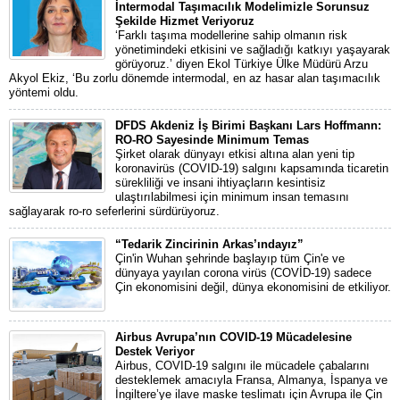
İntermodal Taşımacılık Modelimizle Sorunsuz
Şekilde Hizmet Veriyoruz
‘Farklı taşıma modellerine sahip olmanın risk
yönetimindeki etkisini ve sağladığı katkıyı yaşayarak
görüyoruz.’ diyen Ekol Türkiye Ülke Müdürü Arzu
Akyol Ekiz, ‘Bu zorlu dönemde intermodal, en az hasar alan taşımacılık
yöntemi oldu.
DFDS Akdeniz İş Birimi Başkanı Lars Hoffmann:
RO-RO Sayesinde Minimum Temas
Şirket olarak dünyayı etkisi altına alan yeni tip
koronavirüs (COVID-19) salgını kapsamında ticaretin
sürekliliği ve insani ihtiyaçların kesintisiz
ulaştırılabilmesi için minimum insan temasını
sağlayarak ro-ro seferlerini sürdürüyoruz.
“Tedarik Zincirinin Arkas’ındayız”
Çin'in Wuhan şehrinde başlayıp tüm Çin'e ve
dünyaya yayılan corona virüs (COVİD-19) sadece
Çin ekonomisini değil, dünya ekonomisini de etkiliyor.
Airbus Avrupa’nın COVID-19 Mücadelesine
Destek Veriyor
Airbus, COVID-19 salgını ile mücadele çabalarını
desteklemek amacıyla Fransa, Almanya, İspanya ve
İngiltere’ye ilave maske teslimatı için Avrupa ile Çin