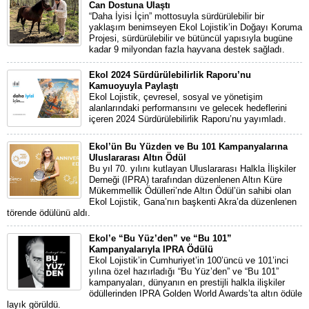
Can Dostuna Ulaştı
“Daha İyisi İçin” mottosuyla sürdürülebilir bir
yaklaşım benimseyen Ekol Lojistik’in Doğayı Koruma
Projesi, sürdürülebilir ve bütüncül yapısıyla bugüne
kadar 9 milyondan fazla hayvana destek sağladı.
Ekol 2024 Sürdürülebilirlik Raporu’nu
Kamuoyuyla Paylaştı
Ekol Lojistik, çevresel, sosyal ve yönetişim
alanlarındaki performansını ve gelecek hedeflerini
içeren 2024 Sürdürülebilirlik Raporu’nu yayımladı.
Ekol’ün Bu Yüzden ve Bu 101 Kampanyalarına
Uluslararası Altın Ödül
Bu yıl 70. yılını kutlayan Uluslararası Halkla İlişkiler
Derneği (IPRA) tarafından düzenlenen Altın Küre
Mükemmellik Ödülleri’nde Altın Ödül’ün sahibi olan
Ekol Lojistik, Gana’nın başkenti Akra’da düzenlenen
törende ödülünü aldı.
Ekol’e “Bu Yüz’den” ve “Bu 101”
Kampanyalarıyla IPRA Ödülü
Ekol Lojistik’in Cumhuriyet’in 100’üncü ve 101’inci
yılına özel hazırladığı “Bu Yüz’den” ve “Bu 101”
kampanyaları, dünyanın en prestijli halkla ilişkiler
ödüllerinden IPRA Golden World Awards’ta altın ödüle
layık görüldü.