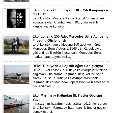
Ekol Lojistik Cumhuriyetin 101. Yılı Kampanyası
“BU101”
Ekol Lojistik, Mustafa Kemal Atatürk’ün en büyük
armağanı olan Cumhuriyetin 101.yılını özel bir
kampanya ile kutluyor.
Ekol Lojistik, 150 Adet Mercedes-Benz Actros ile
Filosunu Güçlendirdi
Ekol Lojistik, geniş filosunu 150 adet yerli üretim
Mercedes-Benz Actros L 1848 LSnRL çekiciyle
güçlendirdi. Ekol'ün filosundaki Mercedes-Benz
markalı araç sayısı bini aştı.
DFDS Türkiye'deki Lojistik Ağını Genişletiyor
DFDS, Ekol Lojistik'in Türkiye ile Avrupa'yı birbirine
bağlayan uluslararası taşımacılık iş kolunu satın
alarak, DFDS'in Türkiye ile Avrupa arasındaki
taşımacılık koridorundaki operasyon ve hizmet ağını
güçlendiriyor.
Ekol Marmaray Hattından İlk Treyler Geçişini
Yaptı
İhracatçının hayatını kolaylaştıran çözümler sunan
Ekol Lojistik, Marmaray hattından ilk treyler geçişini
gerçekleştirdi.