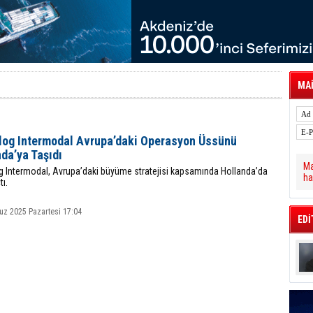
 Hava Kargo Haziran 2026 Döneminde %8.5
tal Dergi)
rür
önetimini Dijitalleştiriyor
thens in June, Up 8.5%
ia ile Güçlendirdi
 Saadia Zahidi Getirildi. IATA Tarihinde İlk
MAİ
ia Zahidi as Director General
a Ankara ile Hizmet Ağını Güçlendirdi
log Intermodal Avrupa’daki Operasyon Üssünü
da’ya Taşıdı
Ma
g Intermodal, Avrupa’daki büyüme stratejisi kapsamında Hollanda’da
ha
tı.
z 2025 Pazartesi 17:04
EDİ