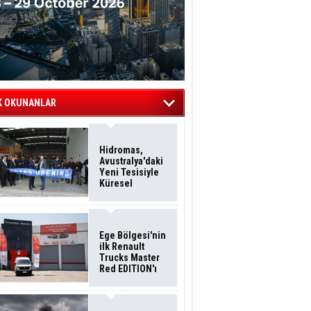
K OKUNANLAR
Hidromas,
Avustralya'daki
Yeni Tesisiyle
Küresel
Büyümesini
Sürdürüyor
Ege Bölgesi'nin
ilk Renault
Trucks Master
Red EDITION'ı
ÖKN Lojistik
Filosuna Katıldı