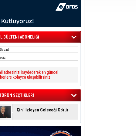
L BÜLTENİ ABONELİĞİ
il adresinizi kaydederek en güncel
berlere kolayca ulaşabilirsiniz
TÖRÜN SEÇTİKLERİ
Çin'i İzleyen Geleceği Görür