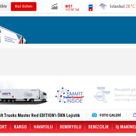
13797.58
 Ekle
Mail Bülteni
Ankara
32 °C
Altın
6680.13
Dolar
47.6984
Euro
55.2633
i Yeni Tesisiyle Küresel Büyümesini
lt Trucks Master Red EDITION'ı ÖKN Lojistik
Gemisine Dron Saldırısı: 3 Mürettebatın
o CCO'su Oldu
tçıya 49 Destinasyonda İndirimli Taşıma
ORT
KARGO
HAVAYOLU
DEMİRYOLU
DENİZCİLİK
İŞ MAKİNE
er Aybir Lojistik Filosuna Katıldı