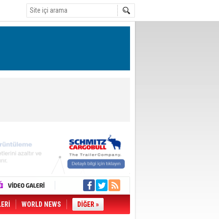
LERİ
WORLD NEWS
DİĞER »