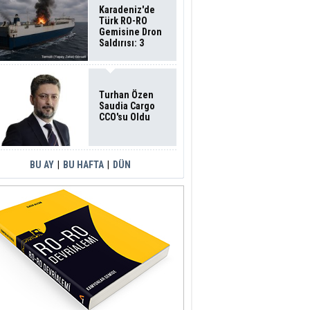
Karadeniz'de
Türk RO-RO
Gemisine Dron
Saldırısı: 3
Mürettebatın
Durumu Ağır
Turhan Özen
Saudia Cargo
CCO'su Oldu
BU AY
|
BU HAFTA
|
DÜN