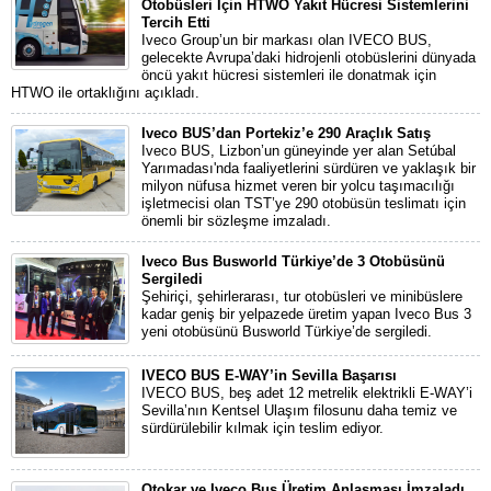
Otobüsleri İçin HTWO Yakıt Hücresi Sistemlerini
Tercih Etti
Iveco Group’un bir markası olan IVECO BUS,
gelecekte Avrupa’daki hidrojenli otobüslerini dünyada
öncü yakıt hücresi sistemleri ile donatmak için
HTWO ile ortaklığını açıkladı.
Iveco BUS’dan Portekiz’e 290 Araçlık Satış
Iveco BUS, Lizbon’un güneyinde yer alan Setúbal
Yarımadası'nda faaliyetlerini sürdüren ve yaklaşık bir
milyon nüfusa hizmet veren bir yolcu taşımacılığı
işletmecisi olan TST’ye 290 otobüsün teslimatı için
önemli bir sözleşme imzaladı.
Iveco Bus Busworld Türkiye’de 3 Otobüsünü
Sergiledi
Şehiriçi, şehirlerarası, tur otobüsleri ve minibüslere
kadar geniş bir yelpazede üretim yapan Iveco Bus 3
yeni otobüsünü Busworld Türkiye’de sergiledi.
IVECO BUS E-WAY’in Sevilla Başarısı
IVECO BUS, beş adet 12 metrelik elektrikli E-WAY’i
Sevilla’nın Kentsel Ulaşım filosunu daha temiz ve
sürdürülebilir kılmak için teslim ediyor.
Otokar ve Iveco Bus Üretim Anlaşması İmzaladı