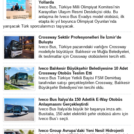
Yollarda
Iveco Bus, Türkiye Milli Olimpiyat Komitesi’nin
Karayolları Ulaşım Resmi Destekçisi oldu. Bu
anlaşma ile Iveco Bus Evadys model otobüsü, ilk
etapta iki yıl boyunca Olimpiyat Oyunları’nda
yarışacak Türk sporcularımızı taşıyacak.
Crossway Sektör Profesyonelleri İle İzmir’de
Buluştu
Iveco Bus, Türkiye pazarındaki varlığını Crossway
modeliyle büyütüyor. Balıkesir ve Muğla Belediyeleri,
ilk teslimatlar için Crossway otobüslerini tercih etti.
Iveco Balıkesir Büyükşehir Belediyesine 10 Adet
Crossway Otobüs Teslim Etti
Iveco Bus Türkiye Yetkili Bayisi FSM Demirbaş
tarafından satışı gerçekleştirilen Crossway, Balıkesir
Büyükşehir Belediyesi’nin tercihi oldu.
Iveco Bus İtalya'da 150 Adetlik E-Way Otobüs
Anlaşmasını Gerçekleştirdi
Iveco Bus İtalya'da büyük bir başarıya imza attı.
Busitalia, 150 adet elektrikli şehir otobüsü alımı için
Iveco Bus’ı seçti.
Iveco Group Avrupa’daki Yeni Nesil Hidrojenli