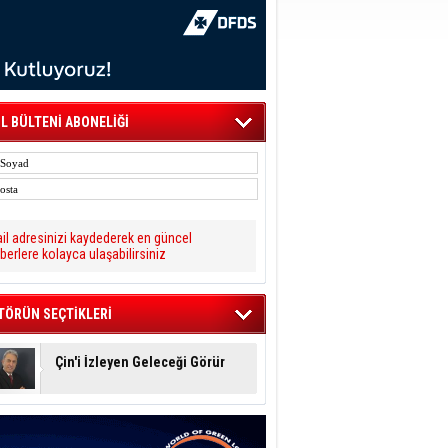
L BÜLTENİ ABONELİĞİ
il adresinizi kaydederek en güncel
berlere kolayca ulaşabilirsiniz
TÖRÜN SEÇTİKLERİ
Çin'i İzleyen Geleceği Görür