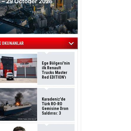
K OKUNANLAR
Ege Bölgesi'nin
ilk Renault
Trucks Master
Red EDITION'ı
ÖKN Lojistik
Filosuna Katıldı
Karadeniz'de
Türk RO-RO
Gemisine Dron
Saldırısı: 3
Mürettebatın
Durumu Ağır