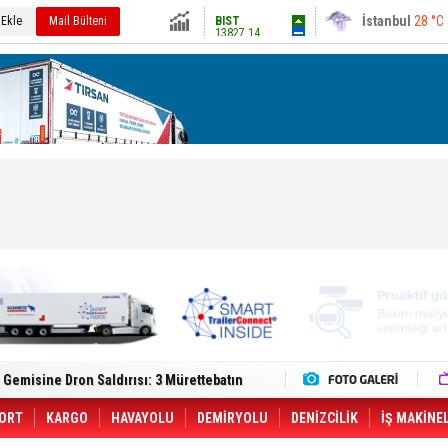
13827.14
 Ekle
Mail Bülteni
Ankara
27 °C
Altın
6580.78
Dolar
47.7022
Euro
55.0063
lt Trucks Master Red EDITION'ı ÖKN Lojistik
Gemisine Dron Saldırısı: 3 Mürettebatın
o CCO'su Oldu
tçıya 49 Destinasyonda İndirimli Taşıma
er Aybir Lojistik Filosuna Katıldı
ORT
KARGO
HAVAYOLU
DEMİRYOLU
DENİZCİLİK
İŞ MAKİNE
 Hava Kargo Haziran 2026 Döneminde %8.5