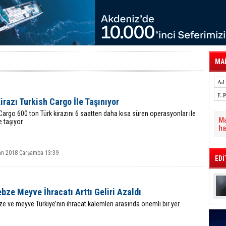
tal Dergi)
rür
önetimini Dijitalleştiriyor
thens in June, Up 8.5%
ia ile Güçlendirdi
 Saadia Zahidi Getirildi. IATA Tarihinde İlk
ia Zahidi as Director General
MAİ
a Ankara ile Hizmet Ağını Güçlendirdi
spress’e 10 Adet T520 Çekici Teslim Etti
irazı Turkish Cargo İle Taşınıyor
Cargo 600 ton Türk kirazını 6 saatten daha kısa süren operasyonlar ile
Ma
 taşıyor.
ha
an 2018 Çarşamba 13:39
EDİ
bze Meyve İhracatı Arttı Geliri Azaldı
e ve meyve Türkiye’nin ihracat kalemleri arasında önemli bir yer