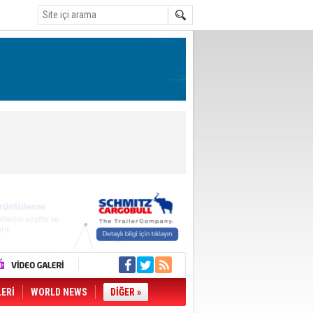
LERİ
WORLD NEWS
DİĞER »