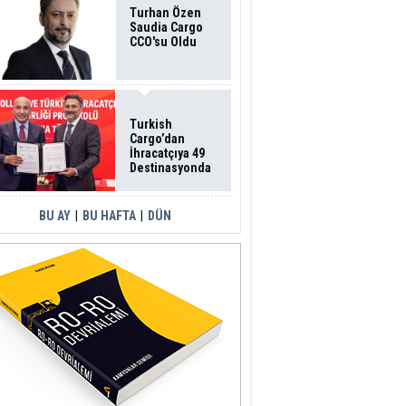
Turhan Özen
Saudia Cargo
CCO'su Oldu
Turkish
Cargo’dan
İhracatçıya 49
Destinasyonda
İndirimli Taşıma
BU AY
|
BU HAFTA
|
DÜN