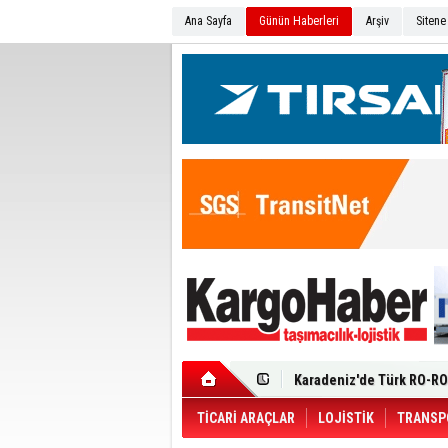
Ana Sayfa
Günün Haberleri
Arşiv
Sitene
Ege Bölgesi'nin ilk Renau
Filosuna Katıldı
Karadeniz'de Türk RO-RO 
Durumu Ağır
Turhan Özen Saudia Carg
Turkish Cargo’dan İhraca
Renault Trucks T 480 ADR’l
TİCARİ ARAÇLAR
LOJİSTİK
TRANSP
Ortadoğu Krizine Karşın