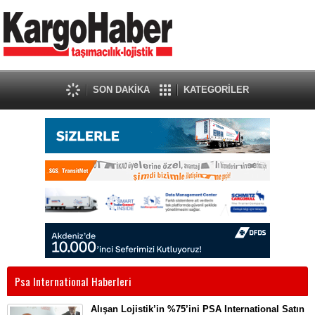
SON DAKİKA
KATEGORİLER
Psa International Haberleri
Alışan Lojistik’in %75’ini PSA International Satın