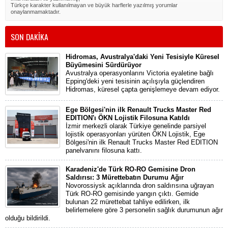
Türkçe karakter kullanılmayan ve büyük harflerle yazılmış yorumlar
onaylanmamaktadır.
SON DAKİKA
Hidromas, Avustralya'daki Yeni Tesisiyle Küresel
Büyümesini Sürdürüyor
Avustralya operasyonlarını Victoria eyaletine bağlı
Epping'deki yeni tesisinin açılışıyla güçlendiren
Hidromas, küresel çapta genişlemeye devam ediyor.
Ege Bölgesi'nin ilk Renault Trucks Master Red
EDITION'ı ÖKN Lojistik Filosuna Katıldı
İzmir merkezli olarak Türkiye genelinde parsiyel
lojistik operasyonları yürüten ÖKN Lojistik, Ege
Bölgesi'nin ilk Renault Trucks Master Red EDITION
panelvanını filosuna kattı.
Karadeniz'de Türk RO-RO Gemisine Dron
Saldırısı: 3 Mürettebatın Durumu Ağır
Novorossiysk açıklarında dron saldırısına uğrayan
Türk RO-RO gemisinde yangın çıktı. Gemide
bulunan 22 mürettebat tahliye edilirken, ilk
belirlemelere göre 3 personelin sağlık durumunun ağır
olduğu bildirildi.