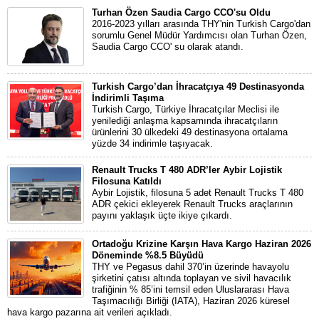
Turhan Özen Saudia Cargo CCO'su Oldu
2016-2023 yılları arasında THY'nin Turkish Cargo'dan
sorumlu Genel Müdür Yardımcısı olan Turhan Özen,
Saudia Cargo CCO' su olarak atandı.
Turkish Cargo’dan İhracatçıya 49 Destinasyonda
İndirimli Taşıma
Turkish Cargo, Türkiye İhracatçılar Meclisi ile
yenilediği anlaşma kapsamında ihracatçıların
ürünlerini 30 ülkedeki 49 destinasyona ortalama
yüzde 34 indirimle taşıyacak.
Renault Trucks T 480 ADR’ler Aybir Lojistik
Filosuna Katıldı
Aybir Lojistik, filosuna 5 adet Renault Trucks T 480
ADR çekici ekleyerek Renault Trucks araçlarının
payını yaklaşık üçte ikiye çıkardı.
Ortadoğu Krizine Karşın Hava Kargo Haziran 2026
Döneminde %8.5 Büyüdü
THY ve Pegasus dahil 370’in üzerinde havayolu
şirketini çatısı altında toplayan ve sivil havacılık
trafiğinin % 85’ini temsil eden Uluslararası Hava
Taşımacılığı Birliği (IATA), Haziran 2026 küresel
hava kargo pazarına ait verileri açıkladı.