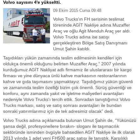
Volvo sayısını 4'e yükseltti.
09 Ekim 2015 Cuma 09:48
Volvo Trucks'ın FH serisinin teslimat
töreninde AGİT Nakliye adına Muzaffer
Araç ve oğlu Agit Menduh Araç yer aldı.
Volvo Trucks adına ise satışı
gerçekleştiren Bölge Satış Danışmanı
Umut Şahin katıldı.
Taşıdıkları yükün zamanında teslim edilmesinin kendileri için
oldukça önemli olduğunu belirten Muzaffer Araç,“ 2007 yılında
kurduğumuz AGİT Nakliyat adlı firmamız ile uluslararası bir kargo
firması ve yine dünyaca ünlü kahve markasının restoranlarının
kahve ve gıda taşımasını yapmaktayız. Taşıdığımız yükün güvenli
ve zamanında teslim özelliği bizim çok önemli. Sürüş güvenliği ve
konforu, aynı zamanda yakıt ve işletme maliyetleri avantajları
nedeniyle Volvo Trucks'ı tercih ettik. Sonradan tanıştığımız Volvo
Trucks markası, satış ve satış sonrası avantajları ile bundan
sonraki yatırımlarımız için de tek adresimiz olacak” dedi.
Volvo Trucks adına açıklamada bulunan Umut Şahin de, “Yükünüzü
şansa değil, profesyonellere bırakın- sloganı ile taşımacılık
sektöründe isminden övgüyle bahsedilen AGİT Nakliye ile ilk olarak
2013 yılında 1 adet yeni FH500 araç satışı ile tanıştık. Karşılıklı