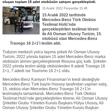
oluşan toplam 15 adet otobüsün satışını gerçekleştirdi.
15 Aralık 2022 Perşembe 15:48
15 Aralık 2022 tarihinde
Mercedes-Benz Türk Otobüs
Teslimat Holü’nde
gerçekleştirilen teslimat töreni
ile Ali Osman Ulusoy Turizm, 15.
otobüsü olan Mercedes-Benz
Travego 16 2+1'i teslim aldı.
Trabzon merkezli yolcu taşıma şirketi Ali Osman Ulusoy
Turizm, 2022 yılında toplam 15 adet Mercedes-Benz marka
otobüsün alımını gerçekleştirerek filosuna güç kattı. Şirketin
2022 yılında teslim aldığı otobüslerden 8 adedi Travego 16
2+1, 7 adedi ise Tourismo 16 2+1 oldu.
Mercedes-Benz Kamyon Finansman’ın kredi desteğiyle
Mercedes-Benz Türk bayisi Hassoy tarafından yapılan satış,
15. otobüs olan Mercedes-Benz Travego 16 2+1'in
teslimatıyla tamamlandı. Mercedes-Benz Türk Otobüs
Teslimat Holü’nde gerçekleştirilen törene; Ali Osman Ulusoy
Şirketler Grubu Yönetim Kurulu Başkanı Hülya Ulusoy, Ali
Osman Ulusoy Şirketler Grubu Yönetim Kurulu Başkan