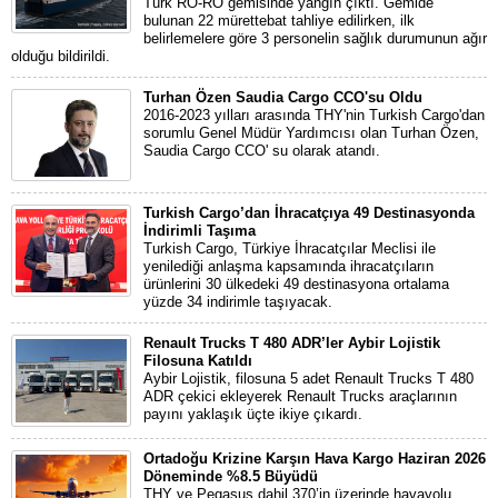
Türk RO-RO gemisinde yangın çıktı. Gemide
bulunan 22 mürettebat tahliye edilirken, ilk
belirlemelere göre 3 personelin sağlık durumunun ağır
olduğu bildirildi.
Turhan Özen Saudia Cargo CCO'su Oldu
2016-2023 yılları arasında THY'nin Turkish Cargo'dan
sorumlu Genel Müdür Yardımcısı olan Turhan Özen,
Saudia Cargo CCO' su olarak atandı.
Turkish Cargo’dan İhracatçıya 49 Destinasyonda
İndirimli Taşıma
Turkish Cargo, Türkiye İhracatçılar Meclisi ile
yenilediği anlaşma kapsamında ihracatçıların
ürünlerini 30 ülkedeki 49 destinasyona ortalama
yüzde 34 indirimle taşıyacak.
Renault Trucks T 480 ADR’ler Aybir Lojistik
Filosuna Katıldı
Aybir Lojistik, filosuna 5 adet Renault Trucks T 480
ADR çekici ekleyerek Renault Trucks araçlarının
payını yaklaşık üçte ikiye çıkardı.
Ortadoğu Krizine Karşın Hava Kargo Haziran 2026
Döneminde %8.5 Büyüdü
THY ve Pegasus dahil 370’in üzerinde havayolu