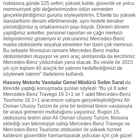
noktasına günde 225 seferi; yüksek kalite, güvenlik ve yolcu
memnuniyeti gibi değerlerimizden ödün vermeden
gerçekleştirdiğimizi gururla söyleyebilirim. Elbette bu yüksek
standartların devam ettirilmesinde, aynı hedefe beraber
yürüdüğümüz iş ortaklarımızın payı büyük. Dönem dönem
yaptığımız anketler, personel raporları ve çağrı merkezi
iletişimlerimiz gösteriyor ki yolcularımız Mercedes-Benz
marka otobüslerle seyahat etmekten her daim çok memnun.
Bu sebeple filomuzun tamamı Mercedes-Benz marka
otobüslerden oluşuyor ve yeni araç alımlarında da tercihimiz
Mercedes-Benz yıldızından yana olacak. Bu vesile ile 2023
yılı için toplam 40 araçlık bir yatırımı hedeflediğimizi de
söylemek isterim” ifadelerini kullandı.
Hassoy Motorlu Vasıtalar Genel Müdürü Selim Saral
da
törende yaptığı konuşmada şunları söyledi: “
Bu yıl 8 adet
Mercedes-Benz Travego 16 2+1 ve 7 adet Mercedes-Benz
Tourismo 16 2+1 aracımızın satışını gerçekleştirdiğimiz Ali
Osman Ulusoy Turizm ile yine bir teslimat töreni vasıtasıyla
bir araya gelmenin mutluluğunu yaşıyoruz. Bugün 15.
otobüsünü teslim alan Ali Osman Ulusoy Turizm, filosuna
eklediği son teknolojiye sahip Mercedes-Benz Travego ve
Mercedes-Benz Tourismo otobüsleri ile yüksek hizmet
kalitesini güvenlikle harmanlayarak yolcuları için çok güzel