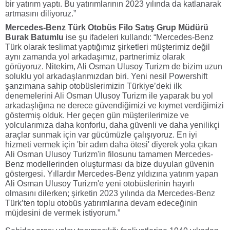
bir yatırım yaptı. Bu yatırımlarının 2023 yılında da katlanarak
artmasını diliyoruz.”
Mercedes-Benz Türk Otobüs Filo Satış Grup Müdürü
Burak Batumlu
ise şu ifadeleri kullandı:
“Mercedes-Benz
Türk olarak teslimat yaptığımız şirketleri müşterimiz değil
aynı zamanda yol arkadaşımız, partnerimiz olarak
görüyoruz. Nitekim, Ali Osman Ulusoy Turizm de bizim uzun
soluklu yol arkadaşlarımızdan biri. Yeni nesil Powershift
şanzımana sahip otobüslerimizin Türkiye’deki ilk
denemelerini Ali Osman Ulusoy Turizm ile yaparak bu yol
arkadaşlığına ne derece güvendiğimizi ve kıymet verdiğimizi
göstermiş olduk. Her geçen gün müşterilerimize ve
yolcularımıza daha konforlu, daha güvenli ve daha yenilikçi
araçlar sunmak için var gücümüzle çalışıyoruz. En iyi
hizmeti vermek için 'bir adım daha ötesi' diyerek yola çıkan
Ali Osman Ulusoy Turizm'in filosunu tamamen Mercedes-
Benz modellerinden oluşturması da bize duyulan güvenin
göstergesi. Yıllardır Mercedes-Benz yıldızına yatırım yapan
Ali Osman Ulusoy Turizm'e yeni otobüslerinin hayırlı
olmasını dilerken; şirketin 2023 yılında da Mercedes-Benz
Türk’ten toplu otobüs yatırımlarına devam edeceğinin
müjdesini de vermek istiyorum.”