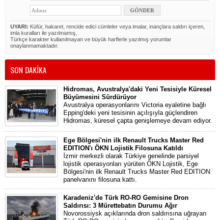
UYARI:
Küfür, hakaret, rencide edici cümleler veya imalar, inançlara saldırı içeren,
imla kuralları ile yazılmamış,
Türkçe karakter kullanılmayan ve büyük harflerle yazılmış yorumlar
onaylanmamaktadır.
SON DAKİKA
Hidromas, Avustralya'daki Yeni Tesisiyle Küresel
Büyümesini Sürdürüyor
Avustralya operasyonlarını Victoria eyaletine bağlı
Epping'deki yeni tesisinin açılışıyla güçlendiren
Hidromas, küresel çapta genişlemeye devam ediyor.
Ege Bölgesi'nin ilk Renault Trucks Master Red
EDITION'ı ÖKN Lojistik Filosuna Katıldı
İzmir merkezli olarak Türkiye genelinde parsiyel
lojistik operasyonları yürüten ÖKN Lojistik, Ege
Bölgesi'nin ilk Renault Trucks Master Red EDITION
panelvanını filosuna kattı.
Karadeniz'de Türk RO-RO Gemisine Dron
Saldırısı: 3 Mürettebatın Durumu Ağır
Novorossiysk açıklarında dron saldırısına uğrayan