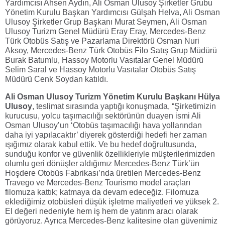
Yardımcısı Ahsen Aydın, Ali Osman Ulusoy Şirketler Grubu
Yönetim Kurulu Başkan Yardımcısı Gülşah Helva, Ali Osman
Ulusoy Şirketler Grup Başkanı Murat Seymen, Ali Osman
Ulusoy Turizm Genel Müdürü Eray Eray, Mercedes-Benz
Türk Otobüs Satış ve Pazarlama Direktörü Osman Nuri
Aksoy, Mercedes-Benz Türk Otobüs Filo Satış Grup Müdürü
Burak Batumlu, Hassoy Motorlu Vasıtalar Genel Müdürü
Selim Saral ve Hassoy Motorlu Vasıtalar Otobüs Satış
Müdürü Cenk Soydan katıldı.
Ali Osman Ulusoy Turizm Yönetim Kurulu Başkanı Hülya
Ulusoy
, teslimat sırasında yaptığı konuşmada, “
Şirketimizin
kurucusu, yolcu taşımacılığı sektörünün duayen ismi Ali
Osman Ulusoy’un ‘Otobüs taşımacılığı hava yollarından
daha iyi yapılacaktır’ diyerek gösterdiği hedefi her zaman
ışığımız olarak kabul ettik. Ve bu hedef doğrultusunda,
sunduğu konfor ve güvenlik özellikleriyle müşterilerimizden
olumlu geri dönüşler aldığımız Mercedes-Benz Türk’ün
Hoşdere Otobüs Fabrikası’nda üretilen Mercedes-Benz
Travego ve Mercedes-Benz Tourismo model araçları
filomuza kattık; katmaya da devam edeceğiz. Filomuza
eklediğimiz otobüsleri düşük işletme maliyetleri ve yüksek 2.
El değeri nedeniyle hem iş hem de yatırım aracı olarak
görüyoruz. Ayrıca Mercedes-Benz kalitesine olan güvenimiz