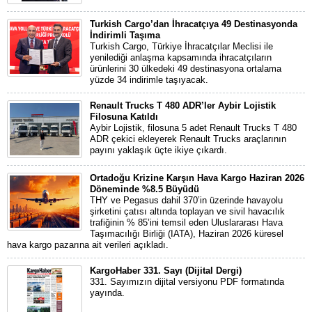
Turkish Cargo’dan İhracatçıya 49 Destinasyonda
İndirimli Taşıma
Turkish Cargo, Türkiye İhracatçılar Meclisi ile
yenilediği anlaşma kapsamında ihracatçıların
ürünlerini 30 ülkedeki 49 destinasyona ortalama
yüzde 34 indirimle taşıyacak.
Renault Trucks T 480 ADR’ler Aybir Lojistik
Filosuna Katıldı
Aybir Lojistik, filosuna 5 adet Renault Trucks T 480
ADR çekici ekleyerek Renault Trucks araçlarının
payını yaklaşık üçte ikiye çıkardı.
Ortadoğu Krizine Karşın Hava Kargo Haziran 2026
Döneminde %8.5 Büyüdü
THY ve Pegasus dahil 370’in üzerinde havayolu
şirketini çatısı altında toplayan ve sivil havacılık
trafiğinin % 85’ini temsil eden Uluslararası Hava
Taşımacılığı Birliği (IATA), Haziran 2026 küresel
hava kargo pazarına ait verileri açıkladı.
KargoHaber 331. Sayı (Dijital Dergi)
331. Sayımızın dijital versiyonu PDF formatında
yayında.