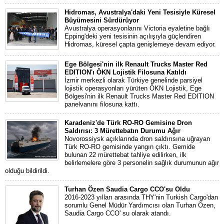
Hidromas, Avustralya'daki Yeni Tesisiyle Küresel
Büyümesini Sürdürüyor
Avustralya operasyonlarını Victoria eyaletine bağlı
Epping'deki yeni tesisinin açılışıyla güçlendiren
Hidromas, küresel çapta genişlemeye devam ediyor.
Ege Bölgesi'nin ilk Renault Trucks Master Red
EDITION'ı ÖKN Lojistik Filosuna Katıldı
İzmir merkezli olarak Türkiye genelinde parsiyel
lojistik operasyonları yürüten ÖKN Lojistik, Ege
Bölgesi'nin ilk Renault Trucks Master Red EDITION
panelvanını filosuna kattı.
Karadeniz'de Türk RO-RO Gemisine Dron
Saldırısı: 3 Mürettebatın Durumu Ağır
Novorossiysk açıklarında dron saldırısına uğrayan
Türk RO-RO gemisinde yangın çıktı. Gemide
bulunan 22 mürettebat tahliye edilirken, ilk
belirlemelere göre 3 personelin sağlık durumunun ağır
olduğu bildirildi.
Turhan Özen Saudia Cargo CCO'su Oldu
2016-2023 yılları arasında THY'nin Turkish Cargo'dan
sorumlu Genel Müdür Yardımcısı olan Turhan Özen,
Saudia Cargo CCO' su olarak atandı.