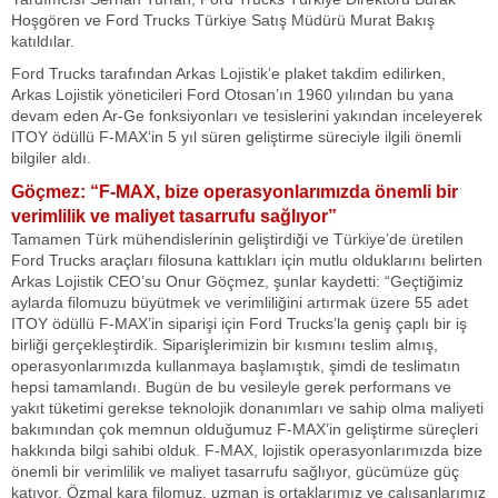
Hoşgören ve Ford Trucks Türkiye Satış Müdürü Murat Bakış
katıldılar.
Ford Trucks tarafından Arkas Lojistik’e plaket takdim edilirken,
Arkas Lojistik yöneticileri Ford Otosan’ın 1960 yılından bu yana
devam eden Ar-Ge fonksiyonları ve tesislerini yakından inceleyerek
ITOY ödüllü F-MAX‘in 5 yıl süren geliştirme süreciyle ilgili önemli
bilgiler aldı.
Göçmez: “F-MAX, bize operasyonlarımızda önemli bir
verimlilik ve maliyet tasarrufu sağlıyor”
Tamamen Türk mühendislerinin geliştirdiği ve Türkiye’de üretilen
Ford Trucks araçları filosuna kattıkları için mutlu olduklarını belirten
Arkas Lojistik CEO’su Onur Göçmez, şunlar kaydetti: “Geçtiğimiz
aylarda filomuzu büyütmek ve verimliliğini artırmak üzere 55 adet
ITOY ödüllü F-MAX’in siparişi için Ford Trucks’la geniş çaplı bir iş
birliği gerçekleştirdik. Siparişlerimizin bir kısmını teslim almış,
operasyonlarımızda kullanmaya başlamıştık, şimdi de teslimatın
hepsi tamamlandı. Bugün de bu vesileyle gerek performans ve
yakıt tüketimi gerekse teknolojik donanımları ve sahip olma maliyeti
bakımından çok memnun olduğumuz F-MAX’in geliştirme süreçleri
hakkında bilgi sahibi olduk. F-MAX, lojistik operasyonlarımızda bize
önemli bir verimlilik ve maliyet tasarrufu sağlıyor, gücümüze güç
katıyor. Özmal kara filomuz, uzman iş ortaklarımız ve çalışanlarımız