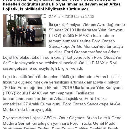
hedefleri doğrultusunda filo yatırımlarına devam eden Arkas
Lojistik, iş birliklerini büyüterek sürdürüyor.
27 Aralık 2019 Cuma 17:13
İki şirket, 4 milyon 750 bin Avro değerinde
55 adet ‘2019 Uluslararası Yılın Kamyonu
(ITOY)’ ödüllü F-MAX’in teslimatının
tamamlanması üzerine Ford Otosan
Sancaktepe Ar-Ge Merkezi’nde bir araya
geldiler. Ford Otosan tarafından Arkas
Lojistik’e plaket takdim edilirken, şirket yöneticileri Ford Otosan’ın
Ar-Ge fonksiyonları ve tesislerini inceledi. Ödüllü F-MAX‘in 5 yıl
süren geliştirme süreciyle ilgili bilgiler verildi.
Lojistik sektörünün önde gelen köklü şirketlerinden Arkas Lojistik,
filosunu güçlendirmek ve verimliliğini artırmak amacıyla 4 milyon
750 bin Euro değerinde 55 adet ‘2019 Uluslararası Yılın Kamyonu
(ITOY)’ ödüllü F-MAX yatırımı yapmıştı. Teslimatın
tamamlanmasının ardından Arkas Lojistik ve Ford Trucks
yöneticileri 27 Aralık Cuma günü Ford Otosan Sancaktepe Ar-Ge
Merkezi’nde biraraya geldi.
Ziyarete Arkas Lojistik CEO’su Onur Göçmez, Arkas Lojistik Genel
Müdürü Serhat Kurtuluş’un yanı sıra Ford Trucks Genel Müdür
Yardımcısı Serhan Turfan, Ford Trucks Türkiye Direktörü Burak