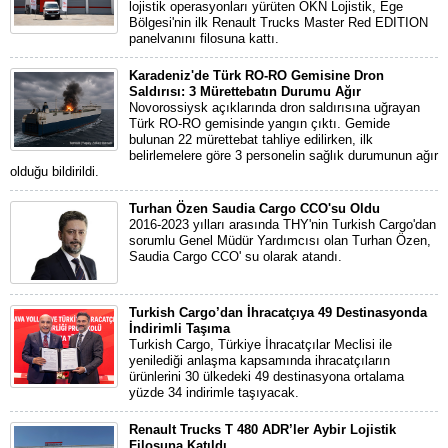
lojistik operasyonları yürüten ÖKN Lojistik, Ege
Bölgesi'nin ilk Renault Trucks Master Red EDITION
panelvanını filosuna kattı.
Karadeniz'de Türk RO-RO Gemisine Dron
Saldırısı: 3 Mürettebatın Durumu Ağır
Novorossiysk açıklarında dron saldırısına uğrayan
Türk RO-RO gemisinde yangın çıktı. Gemide
bulunan 22 mürettebat tahliye edilirken, ilk
belirlemelere göre 3 personelin sağlık durumunun ağır
olduğu bildirildi.
Turhan Özen Saudia Cargo CCO'su Oldu
2016-2023 yılları arasında THY'nin Turkish Cargo'dan
sorumlu Genel Müdür Yardımcısı olan Turhan Özen,
Saudia Cargo CCO' su olarak atandı.
Turkish Cargo’dan İhracatçıya 49 Destinasyonda
İndirimli Taşıma
Turkish Cargo, Türkiye İhracatçılar Meclisi ile
yenilediği anlaşma kapsamında ihracatçıların
ürünlerini 30 ülkedeki 49 destinasyona ortalama
yüzde 34 indirimle taşıyacak.
Renault Trucks T 480 ADR’ler Aybir Lojistik
Filosuna Katıldı