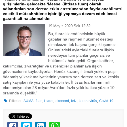
girişimlerin- gelecekte ‘Messe’ (ihtisas fuarı) olarak
adlandırılan son derece etkin enstrümandan faydalanabilmesi
ve etkili müteahhitlerle işbirliği yapmaya devam edebilmesi
garanti altına alınmalıdır.
19 Mayıs 2020 Salı 12:32
Bu, fuarcılık endüstrisinin büyük
çabalarına rağmen hükümet desteği
olmaksızın tek başına gerçekleşemez.
Önümüzdeki aylardaki fuarlara ilişkin
neredeyse tüm planlar geçersiz ve
hükümsüz hale geldi. Organizatörler,
katılımcılar, ziyaretçiler ve üstleniciler planlamaya ilişkin
güvencelerini kaybediyorlar. Henüz kazanç ihtimali yokken peşin
ödenmiş yüksek maliyetlerinin yanısıra son derece sert ve keskin
satış kayıpları ile yüz yüze kalabilirler. İhtisas fuarlarının milli
ekonomiye olan 28 milyar Avro’dan fazla yıllık katkısı yüzde 10
oranında düşebilir.”
,
,
,
,
,
,
Etiketler:
AUMA
fuar
ticaret
ekonomi
kriz
koronavirüs
Covid-19