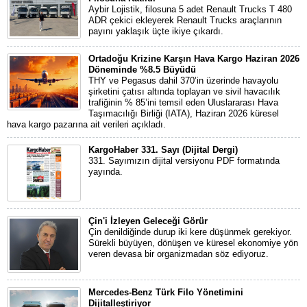
Aybir Lojistik, filosuna 5 adet Renault Trucks T 480
ADR çekici ekleyerek Renault Trucks araçlarının
payını yaklaşık üçte ikiye çıkardı.
Ortadoğu Krizine Karşın Hava Kargo Haziran 2026
Döneminde %8.5 Büyüdü
THY ve Pegasus dahil 370’in üzerinde havayolu
şirketini çatısı altında toplayan ve sivil havacılık
trafiğinin % 85’ini temsil eden Uluslararası Hava
Taşımacılığı Birliği (IATA), Haziran 2026 küresel
hava kargo pazarına ait verileri açıkladı.
KargoHaber 331. Sayı (Dijital Dergi)
331. Sayımızın dijital versiyonu PDF formatında
yayında.
Çin'i İzleyen Geleceği Görür
Çin denildiğinde durup iki kere düşünmek gerekiyor.
Sürekli büyüyen, dönüşen ve küresel ekonomiye yön
veren devasa bir organizmadan söz ediyoruz.
Mercedes-Benz Türk Filo Yönetimini
Dijitalleştiriyor