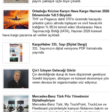
payını yaklaşık üçte ikiye çıkardı.
Ortadoğu Krizine Karşın Hava Kargo Haziran 2026
Döneminde %8.5 Büyüdü
THY ve Pegasus dahil 370’in üzerinde havayolu
şirketini çatısı altında toplayan ve sivil havacılık
trafiğinin % 85’ini temsil eden Uluslararası Hava
Taşımacılığı Birliği (IATA), Haziran 2026 küresel
hava kargo pazarına ait verileri açıkladı.
KargoHaber 331. Sayı (Dijital Dergi)
331. Sayımızın dijital versiyonu PDF formatında
yayında.
Çin'i İzleyen Geleceği Görür
Çin denildiğinde durup iki kere düşünmek gerekiyor.
Sürekli büyüyen, dönüşen ve küresel ekonomiye yön
veren devasa bir organizmadan söz ediyoruz.
Mercedes-Benz Türk Filo Yönetimini
Dijitalleştiriyor
Mercedes-Benz Türk; My TruckPoint, TruckLive ve
Fleetboard çözümleriyle kamyon filolarının bakım ve