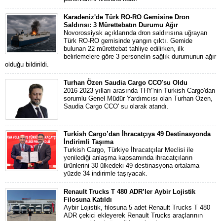
Karadeniz'de Türk RO-RO Gemisine Dron
Saldırısı: 3 Mürettebatın Durumu Ağır
Novorossiysk açıklarında dron saldırısına uğrayan
Türk RO-RO gemisinde yangın çıktı. Gemide
bulunan 22 mürettebat tahliye edilirken, ilk
belirlemelere göre 3 personelin sağlık durumunun ağır
olduğu bildirildi.
Turhan Özen Saudia Cargo CCO'su Oldu
2016-2023 yılları arasında THY'nin Turkish Cargo'dan
sorumlu Genel Müdür Yardımcısı olan Turhan Özen,
Saudia Cargo CCO' su olarak atandı.
Turkish Cargo’dan İhracatçıya 49 Destinasyonda
İndirimli Taşıma
Turkish Cargo, Türkiye İhracatçılar Meclisi ile
yenilediği anlaşma kapsamında ihracatçıların
ürünlerini 30 ülkedeki 49 destinasyona ortalama
yüzde 34 indirimle taşıyacak.
Renault Trucks T 480 ADR’ler Aybir Lojistik
Filosuna Katıldı
Aybir Lojistik, filosuna 5 adet Renault Trucks T 480
ADR çekici ekleyerek Renault Trucks araçlarının