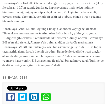
Bozankaya’nın IAA 2014’te lanse edeceği E-Bus; şarj edilebilir elektrik (akü)
ile çalışan, 10.7 m uzunluğunda, üç kapı sayesinde hızlı yolcu indirme-
bindirme olanağı sağlayan, süper alçak tabanlı, 25 kişi oturma kapasiteli,
çevreci, sessiz, ekonomik, verimli bir şehir içi otobüsü olarak birçok çözümü
bir arada sunuyor.
Bozankaya Genel Müdürü Aytunç Günay, fuar öncesi yaptığı açıklamada,
“Bozankaya’nın tasarımı ve üretimi olan E-Bus için üç yıldır çalışıyoruz.
Bildiğiniz gibi elektrikli otobüslerde Akü sistemi oldukça önemli. Bozankaya
E-Bus’ın akü sistemi, Almanya’da bulunan diğer bir Ar-Ge merkezimiz
Bozankaya GMBH tarafından çok özel bir sistem ile geliştirildi. E-Bus toplu
taşımacılık alanında çok önemli bir adım. Bu nedenle özellikle ticari araçlar
alanında dünyanın en önemli buluşması olan IAA’da aracımızın lansmanını
yapmaya karar verdik. E-Bus aracımız ile global bir açılım yaparak Türkiye’ye
de dikkatleri çekeceğimize inanıyoruz” dedi.
18 Eylül 2014