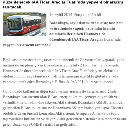
düzenlenecek IAA Ticari Araçlar Fuarı’nda yepyeni bir aracını
tanıtacak.
18 Eylül 2014 Perşembe 15:56
Bozankaya, raylı sistem, ticari araç tasarımı
ve üretiminde yaptığı yatırımlarla emin
adımlarla ilerlerken Hannover’de
düzenlenecek IAA Ticari Araçlar Fuarı’nda
yepyeni bir aracını tanıtacak.
Raylı sistem ve ticari araç tasarımında önemli Ar-Ge yatırımları yaparak, yerli
üretimi ile ön plana çıkan Bozankaya, 25 Eylül - 2 Ekim tarihleri arasında
Hannover’de düzenlenecek olan IAA Ticari Araç Fuarı’nda yeni elektrikli
otobüsünü dünyaya tanıtacak. E-Bus lansmanını özellikle global arenada
yapmayı tercih eden Bozankaya, E-Bus ile IAA 2014’e imzasını atacak.
Günümüzde kullanılan diğer toplu taşıma araçları ile karşılaştırıldığında
Bozankaya’nın üretimi olan E-Bus; enerji tüketimi, çevreye duyarlılık ve
verimlilik ile bir adım öne çıkıyor. Akü sistemi, Bozankaya GMBH tarafından
geliştirilen E-Bus’ın üretimi ise Bozankaya AŞ. tarafından yapılıyor. Elektrikli
otobüslerde en önemli konu olan Akü sistemi, Avrupa ve Amerika’da toplu
taşımacılıkta kullanılan ve dayanıklılık gerektiren sistemler için merkez haline
gelen Bozankaya GMBH tarafından geliştirildi.