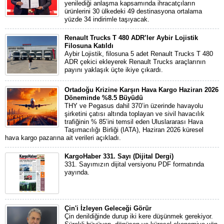
yenilediği anlaşma kapsamında ihracatçıların
ürünlerini 30 ülkedeki 49 destinasyona ortalama
yüzde 34 indirimle taşıyacak.
Renault Trucks T 480 ADR’ler Aybir Lojistik
Filosuna Katıldı
Aybir Lojistik, filosuna 5 adet Renault Trucks T 480
ADR çekici ekleyerek Renault Trucks araçlarının
payını yaklaşık üçte ikiye çıkardı.
Ortadoğu Krizine Karşın Hava Kargo Haziran 2026
Döneminde %8.5 Büyüdü
THY ve Pegasus dahil 370’in üzerinde havayolu
şirketini çatısı altında toplayan ve sivil havacılık
trafiğinin % 85’ini temsil eden Uluslararası Hava
Taşımacılığı Birliği (IATA), Haziran 2026 küresel
hava kargo pazarına ait verileri açıkladı.
KargoHaber 331. Sayı (Dijital Dergi)
331. Sayımızın dijital versiyonu PDF formatında
yayında.
Çin'i İzleyen Geleceği Görür
Çin denildiğinde durup iki kere düşünmek gerekiyor.