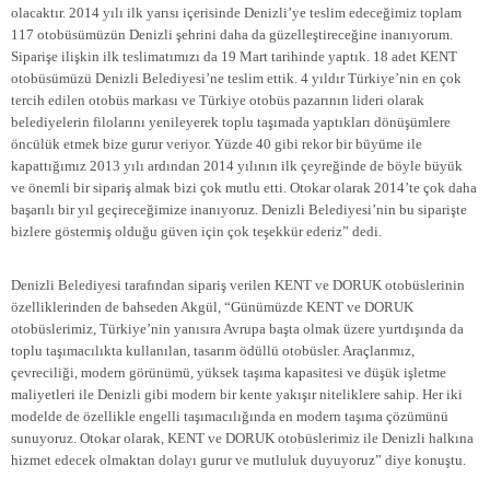
olacaktır. 2014 yılı ilk yarısı içerisinde Denizli’ye teslim edeceğimiz toplam
117 otobüsümüzün Denizli şehrini daha da güzelleştireceğine inanıyorum.
Siparişe ilişkin ilk teslimatımızı da 19 Mart tarihinde yaptık. 18 adet KENT
otobüsümüzü Denizli Belediyesi’ne teslim ettik. 4 yıldır Türkiye’nin en çok
tercih edilen otobüs markası ve Türkiye otobüs pazarının lideri olarak
belediyelerin filolarını yenileyerek toplu taşımada yaptıkları dönüşümlere
öncülük etmek bize gurur veriyor. Yüzde 40 gibi rekor bir büyüme ile
kapattığımız 2013 yılı ardından 2014 yılının ilk çeyreğinde de böyle büyük
ve önemli bir sipariş almak bizi çok mutlu etti. Otokar olarak 2014’te çok daha
başarılı bir yıl geçireceğimize inanıyoruz. Denizli Belediyesi’nin bu siparişte
bizlere göstermiş olduğu güven için çok teşekkür ederiz” dedi.
Denizli Belediyesi tarafından sipariş verilen KENT ve DORUK otobüslerinin
özelliklerinden de bahseden Akgül, “Günümüzde KENT ve DORUK
otobüslerimiz, Türkiye’nin yanısıra Avrupa başta olmak üzere yurtdışında da
toplu taşımacılıkta kullanılan, tasarım ödüllü otobüsler. Araçlarımız,
çevreciliği, modern görünümü, yüksek taşıma kapasitesi ve düşük işletme
maliyetleri ile Denizli gibi modern bir kente yakışır niteliklere sahip. Her iki
modelde de özellikle engelli taşımacılığında en modern taşıma çözümünü
sunuyoruz. Otokar olarak, KENT ve DORUK otobüslerimiz ile Denizli halkına
hizmet edecek olmaktan dolayı gurur ve mutluluk duyuyoruz” diye konuştu.