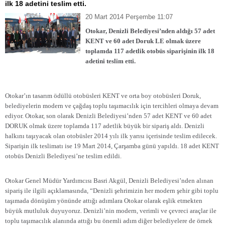
ilk 18 adetini teslim etti.
20 Mart 2014 Perşembe 11:07
Otokar, Denizli Belediyesi’nden aldığı 57 adet
KENT ve 60 adet Doruk LE olmak üzere
toplamda 117 adetlik otobüs siparişinin ilk 18
adetini teslim etti.
Otokar’ın tasarım ödüllü otobüsleri KENT ve orta boy otobüsleri Doruk,
belediyelerin modern ve çağdaş toplu taşımacılık için tercihleri olmaya devam
ediyor. Otokar, son olarak Denizli Belediyesi’nden 57 adet KENT ve 60 adet
DORUK olmak üzere toplamda 117 adetlik büyük bir sipariş aldı. Denizli
halkını taşıyacak olan otobüsler 2014 yılı ilk yarısı içerisinde teslim edilecek.
Siparişin ilk teslimatı ise 19 Mart 2014, Çarşamba günü yapıldı. 18 adet KENT
otobüs Denizli Belediyesi’ne teslim edildi.
Otokar Genel Müdür Yardımcısı Basri Akgül, Denizli Belediyesi’nden alınan
sipariş ile ilgili açıklamasında, “Denizli şehrimizin her modern şehir gibi toplu
taşımada dönüşüm yönünde attığı adımlara Otokar olarak eşlik etmekten
büyük mutluluk duyuyoruz. Denizli’nin modern, verimli ve çevreci araçlar ile
toplu taşımacılık alanında attığı bu önemli adım diğer belediyelere de örnek