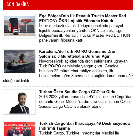
SON DAKİKA
Ege Bölgesi'nin ilk Renault Trucks Master Red
EDITION'ı ÖKN Lojistik Filosuna Katıldı
İzmir merkezli olarak Türkiye genelinde parsiyel
lojistik operasyonları yürüten ÖKN Lojistik, Ege
Bölgesi'nin ilk Renault Trucks Master Red EDITION
panelvanını filosuna kattı.
Karadeniz'de Türk RO-RO Gemisine Dron
Saldırısı: 3 Mürettebatın Durumu Ağır
Novorossiysk açıklarında dron saldırısına uğrayan
Türk RO-RO gemisinde yangın çıktı. Gemide
bulunan 22 mürettebat tahliye edilirken, ilk
belirlemelere göre 3 personelin sağlık durumunun ağır
olduğu bildirildi.
Turhan Özen Saudia Cargo CCO'su Oldu
2016-2023 yılları arasında THY'nin Turkish Cargo'dan
sorumlu Genel Müdür Yardımcısı olan Turhan Özen,
Saudia Cargo CCO' su olarak atandı.
Turkish Cargo’dan İhracatçıya 49 Destinasyonda
İndirimli Taşıma
Turkish Cargo, Türkiye İhracatçılar Meclisi ile