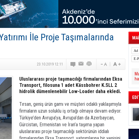
 Hava Kargo Haziran 2026 Döneminde %8.5
tal Dergi)
rür
önetimini Dijitalleştiriyor
thens in June, Up 8.5%
ia ile Güçlendirdi
Yatırımı İle Proje Taşımalarında
 Saadia Zahidi Getirildi. IATA Tarihinde İlk
MAİ
ia Zahidi as Director General
a Ankara ile Hizmet Ağını Güçlendirdi
23.10.2019 12:11
Ma
Uluslararası proje taşımacılığı firmalarından Eksa
ha
Transport, filosuna 1 adet Kässbohrer K.SLL 2
hidrolik dümenlenebilir Low-Loader daha ekledi.
EDİ
Tırsan, geniş ürün gamı ve müşteri odaklı yaklaşımıyla
firmaların uzun soluklu iş ortağı olmaya devam ediyor.
Türkiye’den Avrupa’ya, Avrupa’dan da Azerbaycan,
Gürcistan, Ermenistan ve İran’a taşıma yapan
uluslararası proje taşımacılığı sektörünün iddialı
firmalarından Eksa Transport, yatırımlarına bir yenisini