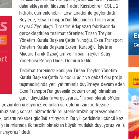
daha ekleyerek, filosunu 1 adet Kässbohrer K.SLL 2
hidrolik dümenlenebilir Low-Loader ile güçlendirdi.
Böylece, Eksa Transport’un filosundaki Tırsan araç
sayısı 57’ye ulaştı. Tırsan’ın Adapazarı fabrikasında
gerçekleştirilen teslimat törenine; Tırsan Treyler
Yönetim Kurulu Başkanı Çetin Nuhoğlu, Eksa Transport
Yönetim Kurulu Başkanı Ekrem Karaoğlu, İşletme
Müdürü Faruk Özsağlam ve Tırsan Treyler Satış
Yöneticisi Recep Öndal Demirci katıldı.
Teslimat töreninde konuşan Tırsan Treyler Yönetim
Kurulu Başkanı Çetin Nuhoğlu, ağır ve gabari dışı proje
taşımacılığında yeni yatırımlarla büyümeye devam eden
Eksa Transport’un güvenilir çözüm ortağı olmaktan
gurur duyduklarını vurgulayarak, “Tırsan olarak 55’den
li çözümleri üretiyoruz ve onları süreçlerimizin merkezine
uz satış sonrası hizmetlerle müşterilerimizin operasyonlarının
k, onların rekabet gücünü artırıyoruz. Bu yıl içerisinde üçüncü kez
 yatırımlarında ilk tercihi olmaktan büyük mutluluk duyuyoruz ve iş
inanıyoruz” dedi.