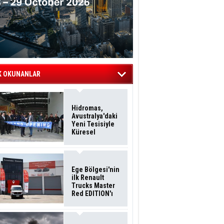
K OKUNANLAR
Hidromas,
Avustralya'daki
Yeni Tesisiyle
Küresel
Büyümesini
Sürdürüyor
Ege Bölgesi'nin
ilk Renault
Trucks Master
Red EDITION'ı
ÖKN Lojistik
Filosuna Katıldı