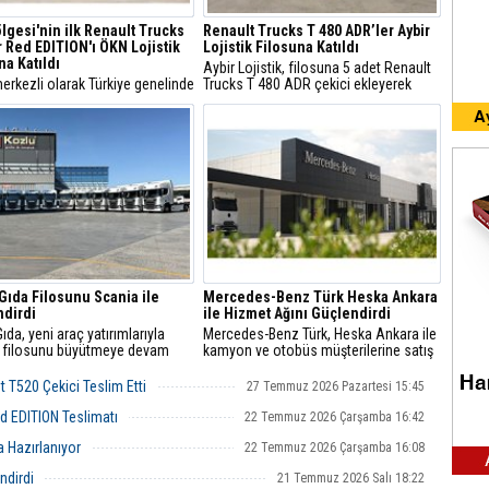
lgesi'nin ilk Renault Trucks
Renault Trucks T 480 ADR’ler Aybir
 Red EDITION'ı ÖKN Lojistik
Lojistik Filosuna Katıldı
na Katıldı
Aybir Lojistik, filosuna 5 adet Renault
erkezli olarak Türkiye genelinde
Trucks T 480 ADR çekici ekleyerek
l lojistik operasyonları yürüten
Renault Trucks araçlarının payını
istik, Ege Bölgesi'nin ilk
yaklaşık üçte ikiye çıkardı.
t Trucks Master Red EDITION
nını filosuna kattı.
Gıda Filosunu Scania ile
Mercedes-Benz Türk Heska Ankara
dirdi
ile Hizmet Ağını Güçlendirdi
ıda, yeni araç yatırımlarıyla
Mercedes-Benz Türk, Heska Ankara ile
 filosunu büyütmeye devam
kamyon ve otobüs müşterilerine satış
ve satış sonrası hizmetleri tek çatı
altında sunuyor.
 T520 Çekici Teslim Etti
27 Temmuz 2026 Pazartesi 15:45
d EDITION Teslimatı
22 Temmuz 2026 Çarşamba 16:42
 Hazırlanıyor
22 Temmuz 2026 Çarşamba 16:08
ndirdi
21 Temmuz 2026 Salı 18:22