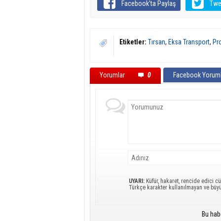
Facebook'ta Paylaş
Twe
Etiketler:
Tırsan
,
Eksa Transport
,
Pro
Yorumlar
0
Facebook Yoruml
UYARI:
Küfür, hakaret, rencide edici cü
Türkçe karakter kullanılmayan ve büy
Bu hab