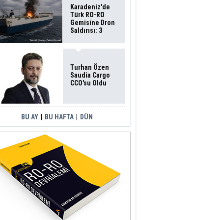
Karadeniz'de
Türk RO-RO
Gemisine Dron
Saldırısı: 3
Mürettebatın
Durumu Ağır
Turhan Özen
Saudia Cargo
CCO'su Oldu
BU AY
|
BU HAFTA
|
DÜN