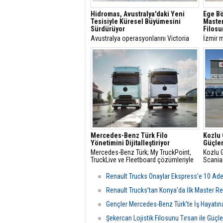
Hidromas, Avustralya'daki Yeni
Ege Bö
Tesisiyle Küresel Büyümesini
Master
Sürdürüyor
Filosu
Avustralya operasyonlarını Victoria
İzmir m
eyaletine bağlı Epping'deki yeni
parsiye
tesisinin açılışıyla güçlendiren
ÖKN Loj
Hidromas, küresel çapta genişlemeye
Renaul
devam ediyor.
panelva
Mercedes-Benz Türk Filo
Kozlu 
Yönetimini Dijitalleştiriyor
Güçlen
Mercedes-Benz Türk; My TruckPoint,
Kozlu G
TruckLive ve Fleetboard çözümleriyle
Scania
kamyon filolarının bakım ve operasyon
ediyor.
süreçlerini daha verimli yönetmesini
Renault Trucks Onaylar Ekspress’e 10 Adet
sağlıyor.
Renault Trucks’tan Konya’da İlk Master Re
Gençler Mercedes-Benz Türk’te İş Hayatına
Şekercan Lojistik Filosunu Tırsan ile Güçle