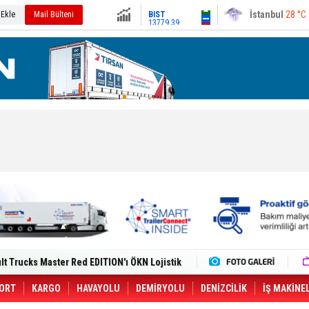
13779.39
Ankara
29 °C
 Ekle
Mail Bülteni
Altın
6659.71
Dolar
47.6791
Euro
55.1258
i Yeni Tesisiyle Küresel Büyümesini
lt Trucks Master Red EDITION'ı ÖKN Lojistik
Gemisine Dron Saldırısı: 3 Mürettebatın
o CCO'su Oldu
tçıya 49 Destinasyonda İndirimli Taşıma
ORT
KARGO
HAVAYOLU
DEMİRYOLU
DENİZCİLİK
İŞ MAKİNE
er Aybir Lojistik Filosuna Katıldı