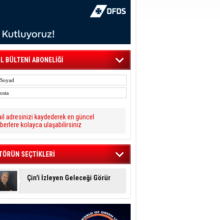
L BÜLTENİ ABONELİĞİ
il adresinizi kaydederek en güncel
berlere kolayca ulaşabilirsiniz
TÖRÜN SEÇTİKLERİ
Çin'i İzleyen Geleceği Görür