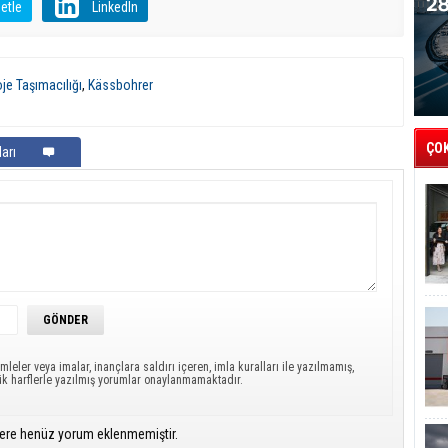
etle
LinkedIn
je Taşımacılığı
,
Kässbohrer
ÇO
arı
mleler veya imalar, inançlara saldırı içeren, imla kuralları ile yazılmamış,
ük harflerle yazılmış yorumlar onaylanmamaktadır.
ere henüz yorum eklenmemiştir.