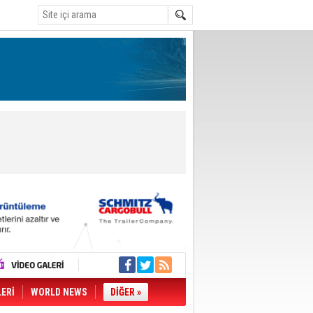
LERİ
WORLD NEWS
DİĞER »