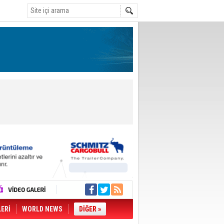
LERİ
WORLD NEWS
DİĞER »