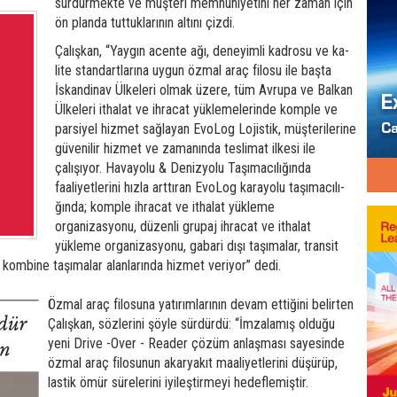
sürdürmekte ve müşte­ri memnuniyetini her zaman için
ön planda tuttuklarının altını çizdi.
Çalışkan, “Yaygın acente ağı, deneyimli kadrosu ve ka­
lite standartlarına uygun öz­mal araç filosu ile başta
İskan­dinav Ülkeleri olmak üzere, tüm Avrupa ve Balkan
Ülke­leri ithalat ve ihracat yükle­melerinde komple ve
parsiyel hizmet sağlayan EvoLog Lo­jistik, müşterilerine
güvenilir hizmet ve zamanında teslimat ilkesi ile
çalışıyor. Havayolu & Denizyolu Taşımacılığın­da
faaliyetlerini hızla arttıran EvoLog karayolu taşımacılı­
ğında; komple ihracat ve it­halat yükleme
organizasyonu, düzenli grupaj ihracat ve itha­lat
yükleme organizasyonu, gabari dışı taşımalar, transit
 ve kombine taşımalar alanlarında hizmet veriyor” dedi.
Özmal araç filosuna yatı­rımlarının devam ettiğini be­lirten
Çalışkan, sözlerini şöyle sürdürdü: “İmzalamış olduğu
yeni Drive -Over - Reader çö­züm anlaşması sayesinde
öz­mal araç filosunun akaryakıt maaliyetlerini düşürüp,
lastik ömür sürelerini iyileştirmeyi hedeflemiştir.