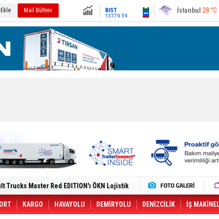
13779.39
Ankara
32 °C
 Ekle
Mail Bülteni
Altın
6659.71
Dolar
47.6791
Euro
55.1258
i Yeni Tesisiyle Küresel Büyümesini
lt Trucks Master Red EDITION'ı ÖKN Lojistik
Gemisine Dron Saldırısı: 3 Mürettebatın
o CCO'su Oldu
tçıya 49 Destinasyonda İndirimli Taşıma
ORT
KARGO
HAVAYOLU
DEMİRYOLU
DENİZCİLİK
İŞ MAKİNE
er Aybir Lojistik Filosuna Katıldı