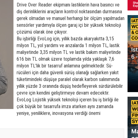
Drive Over Re­ader ekipmanı lastiklerin hava basıncı ve
diş derinliklerini a­raçların kontrol noktasından durmasına
gerek olmadan ve manuel herhangi bir ölçüm yapılmadan
sensörler yardı­mıyla ölçen garaj içi bir yük­sek teknoloji
çözümü olarak öne çıkıyor.
Bu işbirliği EvoLog için, yıllık bazda akaryakıtta 3,15
milyon TL, yol yardımı ve arızalarda 1 milyon TL, las­tik
maliyetinde 3,35 milyon TL ve lastik bakım maliyetin­de
616 bin TL olmak üzere toplamda yılda yaklaşık 7,6
milyon TL’lik bir tasarruf anlamına gelmektedir. Sü­
rücüleri için daha güvenli sürüş olanağı sağlarken yakıt
tüketimindeki düşüşe paralel olarak karbon salınımında
yıllık yüzde 3 oranında düşüş hedefleyerek sürdürülebilir
çevre için kendini geliştirme­ye devam edecektir.
EvoLog Lojistik yüksek teknoloji içe­ren bu iş birliği ile
çok büyük bir tasarrufa imza atarken ay­nı zamanda
yeniye, yenilikle­re, inovasyona verdiği önemi