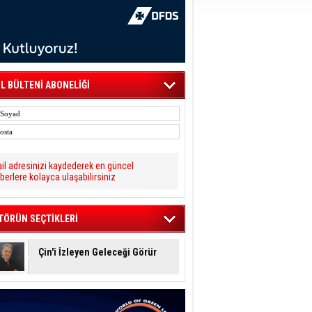
L BÜLTENİ ABONELİĞİ
il adresinizi kaydederek en güncel
berlere kolayca ulaşabilirsiniz
TÖRÜN SEÇTİKLERİ
Çin'i İzleyen Geleceği Görür