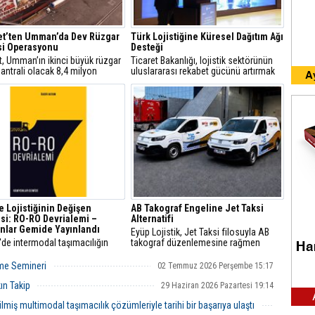
et’ten Umman’da Dev Rüzgar
Türk Lojistiğine Küresel Dağıtım Ağı
si Operasyonu
Desteği
t, Umman’ın ikinci büyük rüzgar
Ticaret Bakanlığı, lojistik sektörünün
santrali olacak 8,4 milyon
uluslararası rekabet gücünü artırmak
k Riyah 1&2 Rüzgar Enerji
amacıyla 13 farklı destek kalemini
i projesindeki operasyonlarını
devreye aldı.
yla tamamladı.
e Lojistiğinin Değişen
AB Takograf Engeline Jet Taksi
si: RO-RO Devrialemi –
Alternatifi
nlar Gemide Yayınlandı
Eyüp Lojistik, Jet Taksi filosuyla AB
'de intermodal taşımacılığın
takograf düzenlemesine rağmen
ine ve lojistik sektörünün
Avrupa’ya 48 saatte teslimat hizmetini
el dönüşümüne ışık tutan RO-
sürdürüyor.
rme Semineri
02 Temmuz 2026 Perşembe 15:17
rialemi – Kamyonlar Gemide,
la buluştu.
ın Takip
29 Haziran 2026 Pazartesi 19:14
lmiş multimodal taşımacılık çözümleriyle tarihi bir başarıya ulaştı