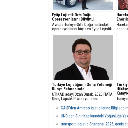
Eyüp Lojistik Orta Doğu
Harek
Operasyonlarını Büyüttü
Enerji
Avrupa-Türkiye-Orta Doğu hattındaki
Hareke
operasyonlarını büyüten Eyüp Lojistik,
enerji 
Orta Doğu’ya gerçekleştirdiği aylık
dolarlı
sefer sayısını 500’e çıkardı.
Santral
başarı
Türkiye Lojistiğinin Genç Yeteneği
Türkiy
Dünya Sahnesinde
Hikâye
Kamyo
UTİKAD adayı Ozan Durak, 2026 FIATA
Genç Lojistik Profesyonelleri
Türkiye
Ödülü’nde Avrupa Bölgesi Birincisi
gelişim
olarak Milano’da Türkiye’yi ve Avrupa
düşüns
GAİD’den Antrepo İşleticilerine Bilgilendi
Bölgesi’ni temsil etmeye hak kazandı.
RO Dev
okurlar
UND’den Sınır Kapılarındaki Yoğunluğa Yak
transport logistic Shanghai 2026, genişleti