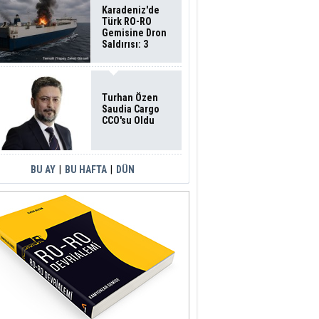
Karadeniz'de
Türk RO-RO
Gemisine Dron
Saldırısı: 3
Mürettebatın
Durumu Ağır
Turhan Özen
Saudia Cargo
CCO'su Oldu
BU AY
|
BU HAFTA
|
DÜN