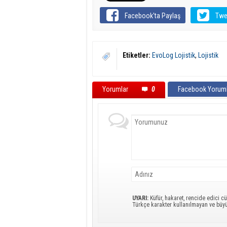
Facebook'ta Paylaş
Twe
Etiketler:
EvoLog Lojistik
,
Lojistik
Yorumlar
0
Facebook Yoruml
UYARI:
Küfür, hakaret, rencide edici cü
Türkçe karakter kullanılmayan ve büy