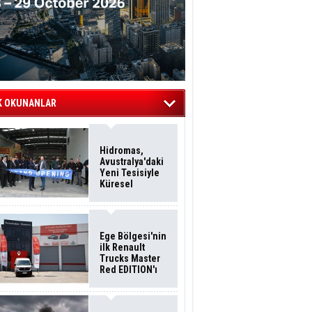
K OKUNANLAR
Hidromas,
Avustralya'daki
Yeni Tesisiyle
Küresel
Büyümesini
Sürdürüyor
Ege Bölgesi'nin
ilk Renault
Trucks Master
Red EDITION'ı
ÖKN Lojistik
Filosuna Katıldı