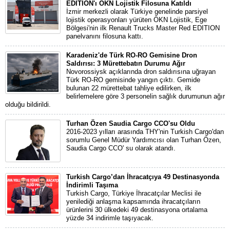
EDITION'ı ÖKN Lojistik Filosuna Katıldı
İzmir merkezli olarak Türkiye genelinde parsiyel
lojistik operasyonları yürüten ÖKN Lojistik, Ege
Bölgesi'nin ilk Renault Trucks Master Red EDITION
panelvanını filosuna kattı.
Karadeniz'de Türk RO-RO Gemisine Dron
Saldırısı: 3 Mürettebatın Durumu Ağır
Novorossiysk açıklarında dron saldırısına uğrayan
Türk RO-RO gemisinde yangın çıktı. Gemide
bulunan 22 mürettebat tahliye edilirken, ilk
belirlemelere göre 3 personelin sağlık durumunun ağır
olduğu bildirildi.
Turhan Özen Saudia Cargo CCO'su Oldu
2016-2023 yılları arasında THY'nin Turkish Cargo'dan
sorumlu Genel Müdür Yardımcısı olan Turhan Özen,
Saudia Cargo CCO' su olarak atandı.
Turkish Cargo’dan İhracatçıya 49 Destinasyonda
İndirimli Taşıma
Turkish Cargo, Türkiye İhracatçılar Meclisi ile
yenilediği anlaşma kapsamında ihracatçıların
ürünlerini 30 ülkedeki 49 destinasyona ortalama
yüzde 34 indirimle taşıyacak.