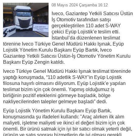
08 Mayıs 2024 Çarşamba 16:12
Iveco, Gaziantep Yetkili Satıcısı Üstün
İş Otomotiv tarafından satışı
gerçekleştirilen 110 adet S-WAY
çekici Eyüp Lojistik’e teslim etti.
İstanbul’da düzenlenen teslimat
törenine Iveco Türkiye Genel Müdürü Hakkı Işınak, Eyüp
Lojistik Yönetim Kurulu Başkanı Eyüp Bartık, Iveco
Gaziantep Yetkili Satıcısı Üstün-İş Otomotiv Yönetim Kurulu
Başkanı Eyüp Zengin katıldı.
Iveco Türkiye Genel Müdürü Hakkı Işınak teslimat töreninde
yaptığı konuşmada, “110 adetlik S-WAY’in Eyüp Lojistik
filosuna hayırlı olmasını diliyorum. Eyüp Lojistik’e yapılan
teslimat bizim için çok önemli. Yapmış olduğumuz iş
birliğinin pozitif eteklerini görmeye başladık, bölge
nakliyecilerinden talepler gelmeye başladı” dedi.
Eyüp Lojistik Yönetim Kurulu Başkanı Eyüp Bartık,
konuşmasında şu ifadeleri kullandı: "Araç alırken ilk alım
maliyeti, işletme maliyeti ve ikinci el değeri bizim için çok
önemli. Bir ürünü satmak için iyi bir satıcı olmak yeterli değil,
ürünün ve satış sonrası hizmetlerin de iyi olması gerekli.