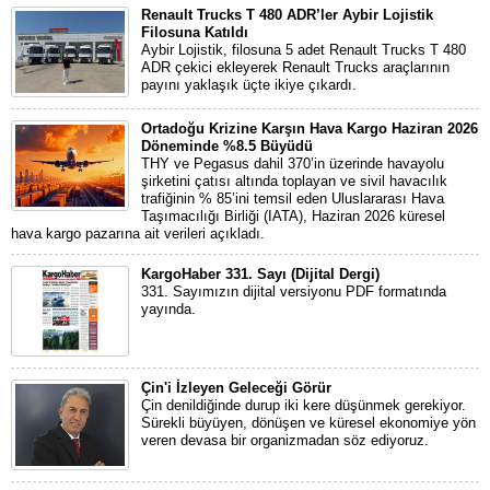
Renault Trucks T 480 ADR’ler Aybir Lojistik
Filosuna Katıldı
Aybir Lojistik, filosuna 5 adet Renault Trucks T 480
ADR çekici ekleyerek Renault Trucks araçlarının
payını yaklaşık üçte ikiye çıkardı.
Ortadoğu Krizine Karşın Hava Kargo Haziran 2026
Döneminde %8.5 Büyüdü
THY ve Pegasus dahil 370’in üzerinde havayolu
şirketini çatısı altında toplayan ve sivil havacılık
trafiğinin % 85’ini temsil eden Uluslararası Hava
Taşımacılığı Birliği (IATA), Haziran 2026 küresel
hava kargo pazarına ait verileri açıkladı.
KargoHaber 331. Sayı (Dijital Dergi)
331. Sayımızın dijital versiyonu PDF formatında
yayında.
Çin'i İzleyen Geleceği Görür
Çin denildiğinde durup iki kere düşünmek gerekiyor.
Sürekli büyüyen, dönüşen ve küresel ekonomiye yön
veren devasa bir organizmadan söz ediyoruz.