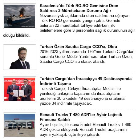
Karadeniz'de Türk RO-RO Gemisine Dron
Saldırısı: 3 Mürettebatın Durumu Ağır
Novorossiysk açıklarında dron saldırısına uğrayan
Türk RO-RO gemisinde yangın çıktı. Gemide
bulunan 22 mürettebat tahliye edilirken, ilk
belirlemelere göre 3 personelin sağlık durumunun ağır
olduğu bildirildi.
Turhan Özen Saudia Cargo CCO'su Oldu
2016-2023 yılları arasında THY'nin Turkish Cargo'dan
sorumlu Genel Müdür Yardımcısı olan Turhan Özen,
Saudia Cargo CCO' su olarak atandı.
Turkish Cargo’dan İhracatçıya 49 Destinasyonda
İndirimli Taşıma
Turkish Cargo, Türkiye İhracatçılar Meclisi ile
yenilediği anlaşma kapsamında ihracatçıların
ürünlerini 30 ülkedeki 49 destinasyona ortalama
yüzde 34 indirimle taşıyacak.
Renault Trucks T 480 ADR’ler Aybir Lojistik
Filosuna Katıldı
Aybir Lojistik, filosuna 5 adet Renault Trucks T 480
ADR çekici ekleyerek Renault Trucks araçlarının
payını yaklaşık üçte ikiye çıkardı.