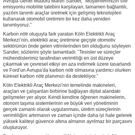
Avrupa Genel Müdürü Martin Sander, "Müşterilerimizin sıfır
emisyonlu mobilite talebini karşılayan, tamamen bağlantılı,
yazılım tanımlı araçlar üretmek için gelişmiş teknolojileri
kullanarak otomobil üretimini bir kez daha yeniden
tanımlıyoruz."
Karbon nötr oluşuyla fark yaratan Köln Elektrikli Araç
Merkezi’nin, elektrikli araç üretimine geçişte otomotiv
sektörünün önde gelen vitrinlerinden biri olduğunu söyleyen
Sander, sözlerini şöyle tamamladı: "Tesisler ve süreçler
mühendislerimiz tarafından verimliliği en üst düzeye
çıkarmak ve çevresel etkiyi en aza indirmek üzere tasarlandı
ve Ford'un Avrupa'da karbon nötr olmasına yardımcı olurken
küresel karbon nötr planımızı da destekliyor."
Köln Elektrikli Araç Merkezi'nin temelinde makineleri,
araçları ve çalışanları birbirine bağlayan dijital alandaki
gelişmeler yer alıyor. Kendi kendine öğrenen makinelerin,
otonom taşıma sistemlerinin ve büyük veri yönetiminin
gerçek zamanlı olarak uygulanması, üretim süreçlerinin
verimliliğini artırmanın ve zaman içinde daha iyi hale gelerek
yüksek kaliteyi güvence altına almanın ayrılmaz bir parçasını
oluşturuyor.