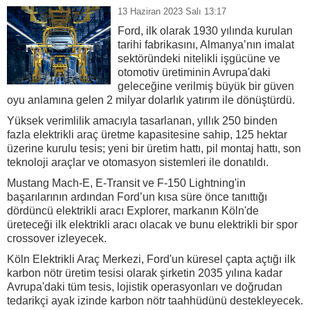
13 Haziran 2023 Salı 13:17
Ford, ilk olarak 1930 yılında kurulan
tarihi fabrikasını, Almanya’nın imalat
sektöründeki nitelikli işgücüne ve
otomotiv üretiminin Avrupa'daki
geleceğine verilmiş büyük bir güven
oyu anlamına gelen 2 milyar dolarlık yatırım ile dönüştürdü.
Yüksek verimlilik amacıyla tasarlanan, yıllık 250 binden
fazla elektrikli araç üretme kapasitesine sahip, 125 hektar
üzerine kurulu tesis; yeni bir üretim hattı, pil montaj hattı, son
teknoloji araçlar ve otomasyon sistemleri ile donatıldı.
Mustang Mach-E, E-Transit ve F-150 Lightning'in
başarılarının ardından Ford’un kısa süre önce tanıttığı
dördüncü elektrikli aracı Explorer, markanın Köln'de
üreteceği ilk elektrikli aracı olacak ve bunu elektrikli bir spor
crossover izleyecek.
Köln Elektrikli Araç Merkezi, Ford'un küresel çapta açtığı ilk
karbon nötr üretim tesisi olarak şirketin 2035 yılına kadar
Avrupa'daki tüm tesis, lojistik operasyonları ve doğrudan
tedarikçi ayak izinde karbon nötr taahhüdünü destekleyecek.