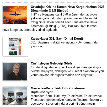
Ortadoğu Krizine Karşın Hava Kargo Haziran 2026
Döneminde %8.5 Büyüdü
THY ve Pegasus dahil 370’in üzerinde havayolu
şirketini çatısı altında toplayan ve sivil havacılık
trafiğinin % 85’ini temsil eden Uluslararası Hava
Taşımacılığı Birliği (IATA), Haziran 2026 küresel
hava kargo pazarına ait verileri açıkladı.
KargoHaber 331. Sayı (Dijital Dergi)
331. Sayımızın dijital versiyonu PDF formatında
yayında.
Çin'i İzleyen Geleceği Görür
Çin denildiğinde durup iki kere düşünmek gerekiyor.
Sürekli büyüyen, dönüşen ve küresel ekonomiye yön
veren devasa bir organizmadan söz ediyoruz.
Mercedes-Benz Türk Filo Yönetimini
Dijitalleştiriyor
Mercedes-Benz Türk; My TruckPoint, TruckLive ve
Fleetboard çözümleriyle kamyon filolarının bakım ve
operasyon süreçlerini daha verimli yönetmesini