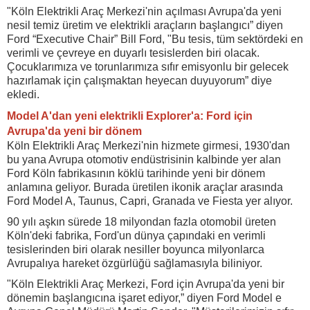
"Köln Elektrikli Araç Merkezi'nin açılması Avrupa'da yeni
nesil temiz üretim ve elektrikli araçların başlangıcı” diyen
Ford “Executive Chair” Bill Ford, "Bu tesis, tüm sektördeki en
verimli ve çevreye en duyarlı tesislerden biri olacak.
Çocuklarımıza ve torunlarımıza sıfır emisyonlu bir gelecek
hazırlamak için çalışmaktan heyecan duyuyorum” diye
ekledi.
Model A'dan yeni elektrikli Explorer'a: Ford için
Avrupa'da yeni bir dönem
Köln Elektrikli Araç Merkezi'nin hizmete girmesi, 1930'dan
bu yana Avrupa otomotiv endüstrisinin kalbinde yer alan
Ford Köln fabrikasının köklü tarihinde yeni bir dönem
anlamına geliyor. Burada üretilen ikonik araçlar arasında
Ford Model A, Taunus, Capri, Granada ve Fiesta yer alıyor.
90 yılı aşkın sürede 18 milyondan fazla otomobil üreten
Köln'deki fabrika, Ford'un dünya çapındaki en verimli
tesislerinden biri olarak nesiller boyunca milyonlarca
Avrupalıya hareket özgürlüğü sağlamasıyla biliniyor.
"Köln Elektrikli Araç Merkezi, Ford için Avrupa'da yeni bir
dönemin başlangıcına işaret ediyor,” diyen Ford Model e