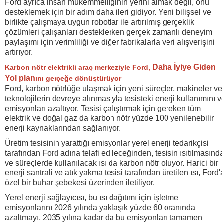
Ford ayrıca insan mükemmelliğinin yerini almak değil, onu
desteklemek için bir adım daha ileri gidiyor. Yeni bilişsel ve
birlikte çalışmaya uygun robotlar ile artırılmış gerçeklik
çözümleri çalışanları desteklerken gerçek zamanlı deneyim
paylaşımı için verimliliği ve diğer fabrikalarla veri alışverişini
artırıyor.
Daha İyiye Giden
Karbon nötr elektrikli araç merkeziyle Ford,
Yol plan
ını gerçeğe dönüştürüyor
Ford, karbon nötrlüğe ulaşmak için yeni süreçler, makineler ve
teknolojilerin devreye alınmasıyla tesisteki enerji kullanımını 
emisyonları azaltıyor. Tesisi çalıştırmak için gereken tüm
elektrik ve doğal gaz da karbon nötr yüzde 100 yenilenebilir
enerji kaynaklarından sağlanıyor.
Üretim tesisinin yarattığı emisyonlar yerel enerji tedarikçisi
tarafından Ford adına telafi edileceğinden, tesisin ısıtılmasınd
ve süreçlerde kullanılacak ısı da karbon nötr oluyor. Harici bir
enerji santrali ve atık yakma tesisi tarafından üretilen ısı, Ford'
özel bir buhar şebekesi üzerinden iletiliyor.
Yerel enerji sağlayıcısı, bu ısı dağıtımı için işletme
emisyonlarını 2026 yılında yaklaşık yüzde 60 oranında
azaltmayı, 2035 yılına kadar da bu emisyonları tamamen