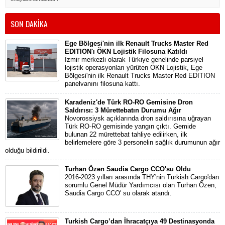
SON DAKİKA
Ege Bölgesi'nin ilk Renault Trucks Master Red
EDITION'ı ÖKN Lojistik Filosuna Katıldı
İzmir merkezli olarak Türkiye genelinde parsiyel
lojistik operasyonları yürüten ÖKN Lojistik, Ege
Bölgesi'nin ilk Renault Trucks Master Red EDITION
panelvanını filosuna kattı.
Karadeniz'de Türk RO-RO Gemisine Dron
Saldırısı: 3 Mürettebatın Durumu Ağır
Novorossiysk açıklarında dron saldırısına uğrayan
Türk RO-RO gemisinde yangın çıktı. Gemide
bulunan 22 mürettebat tahliye edilirken, ilk
belirlemelere göre 3 personelin sağlık durumunun ağır
olduğu bildirildi.
Turhan Özen Saudia Cargo CCO'su Oldu
2016-2023 yılları arasında THY'nin Turkish Cargo'dan
sorumlu Genel Müdür Yardımcısı olan Turhan Özen,
Saudia Cargo CCO' su olarak atandı.
Turkish Cargo’dan İhracatçıya 49 Destinasyonda