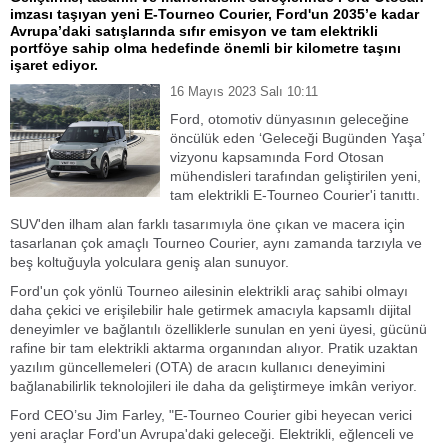
imzası taşıyan yeni E-Tourneo Courier, Ford'un 2035’e kadar
Avrupa’daki satışlarında sıfır emisyon ve tam elektrikli
portföye sahip olma hedefinde önemli bir kilometre taşını
işaret ediyor.
16 Mayıs 2023 Salı 10:11
Ford, otomotiv dünyasının geleceğine
öncülük eden ‘Geleceği Bugünden Yaşa’
vizyonu kapsamında Ford Otosan
mühendisleri tarafından geliştirilen yeni,
tam elektrikli E-Tourneo Courier'i tanıttı.
SUV'den ilham alan farklı tasarımıyla öne çıkan ve macera için
tasarlanan çok amaçlı Tourneo Courier, aynı zamanda tarzıyla ve
beş koltuğuyla yolculara geniş alan sunuyor.
Ford'un çok yönlü Tourneo ailesinin elektrikli araç sahibi olmayı
daha çekici ve erişilebilir hale getirmek amacıyla kapsamlı dijital
deneyimler ve bağlantılı özelliklerle sunulan en yeni üyesi, gücünü
rafine bir tam elektrikli aktarma organından alıyor. Pratik uzaktan
yazılım güncellemeleri (OTA) de aracın kullanıcı deneyimini
bağlanabilirlik teknolojileri ile daha da geliştirmeye imkân veriyor.
Ford CEO’su Jim Farley, "E-Tourneo Courier gibi heyecan verici
yeni araçlar Ford'un Avrupa'daki geleceği. Elektrikli, eğlenceli ve