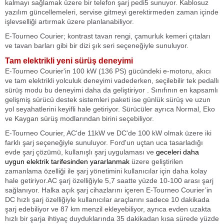
kalmayı sağlamak üzere bir telefon şarj pedi
5
sunuyor. Kablosuz
yazılım güncellemeleri, servise gitmeyi gerektirmeden zaman içinde
işlevselliği artırmak üzere planlanabiliyor.
E-Tourneo Courier; kontrast tavan rengi, çamurluk kemeri çıtaları
ve tavan barları gibi bir dizi şık seri seçeneğiyle sunuluyor.
Tam elektrikli yeni sürüş deneyimi
E-Tourneo Courier'in 100 kW (136 PS) gücündeki e-motoru, akıcı
ve tam elektrikli yolculuk deneyimi vadederken, seçilebilir tek pedallı
sürüş modu bu deneyimi daha da geliştiriyor . Sınıfının en kapsamlı
gelişmiş sürücü destek sistemleri paketi ise günlük sürüş ve uzun
yol seyahatlerini keyifli hale getiriyor. Sürücüler ayrıca Normal, Eko
ve Kaygan sürüş modlarından birini seçebiliyor.
E-Tourneo Courier, AC'de 11kW ve DC'de 100 kW olmak üzere iki
farklı şarj seçeneğiyle sunuluyor. Ford'un uçtan uca tasarladığı
evde şarj çözümü, kullanışlı şarj uygulaması ve
geceleri daha
uygun elektrik tarifesinden yararlanmak
üzere geliştirilen
zamanlama özelliği ile şarj yönetimini kullanıcılar için daha kolay
hale getiriyor.AC şarj özelliğiyle 5,7 saatte yüzde 10-100 arası şarj
sağlanıyor. Halka açık şarj cihazlarını içeren E-Tourneo Courier’in
DC hızlı şarj özelliğiyle kullanıcılar araçlarını sadece 10 dakikada
şarj edebiliyor ve 87 km menzil ekleyebiliyor, ayrıca evden uzakta
hızlı bir şarja ihtiyaç duyduklarında 35 dakikadan kısa sürede yüzde