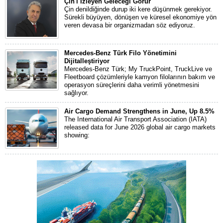
Çin'i İzleyen Geleceği Görür
Çin denildiğinde durup iki kere düşünmek gerekiyor.
Sürekli büyüyen, dönüşen ve küresel ekonomiye yön
veren devasa bir organizmadan söz ediyoruz.
Mercedes-Benz Türk Filo Yönetimini
Dijitalleştiriyor
Mercedes-Benz Türk; My TruckPoint, TruckLive ve
Fleetboard çözümleriyle kamyon filolarının bakım ve
operasyon süreçlerini daha verimli yönetmesini
sağlıyor.
Air Cargo Demand Strengthens in June, Up 8.5%
The International Air Transport Association (IATA)
released data for June 2026 global air cargo markets
showing: