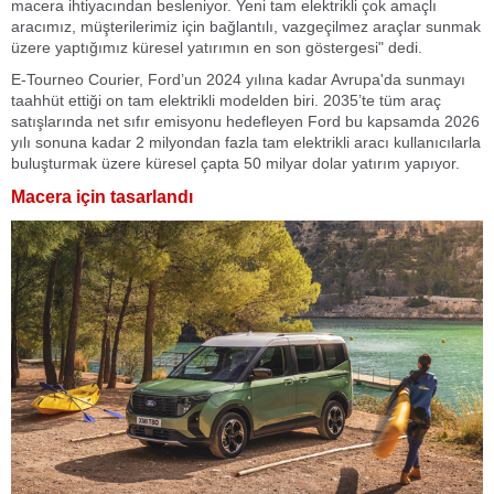
macera ihtiyacından besleniyor. Yeni tam elektrikli çok amaçlı
aracımız, müşterilerimiz için bağlantılı, vazgeçilmez araçlar sunmak
üzere yaptığımız küresel yatırımın en son göstergesi" dedi.
E-Tourneo Courier, Ford’un 2024 yılına kadar Avrupa'da sunmayı
taahhüt ettiği on tam elektrikli modelden biri. 2035’te tüm araç
satışlarında net sıfır emisyonu hedefleyen Ford bu kapsamda 2026
yılı sonuna kadar 2 milyondan fazla tam elektrikli aracı kullanıcılarla
buluşturmak üzere küresel çapta 50 milyar dolar yatırım yapıyor.
Macera için tasarlandı