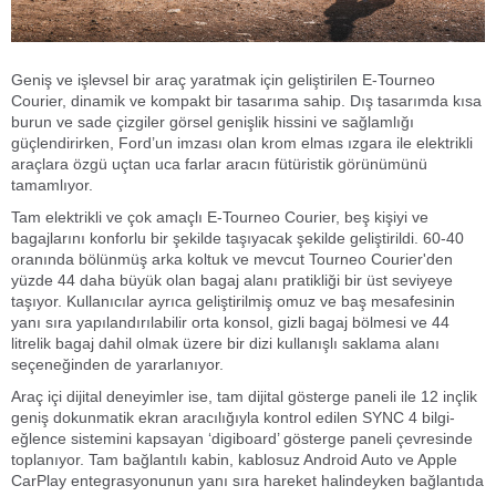
Geniş ve işlevsel bir araç yaratmak için geliştirilen E-Tourneo
Courier, dinamik ve kompakt bir tasarıma sahip. Dış tasarımda kısa
burun ve sade çizgiler görsel genişlik hissini ve sağlamlığı
güçlendirirken, Ford’un imzası olan krom elmas ızgara ile elektrikli
araçlara özgü uçtan uca farlar aracın fütüristik görünümünü
tamamlıyor.
Tam elektrikli ve çok amaçlı E-Tourneo Courier, beş kişiyi ve
bagajlarını konforlu bir şekilde taşıyacak şekilde geliştirildi. 60-40
oranında bölünmüş arka koltuk ve mevcut Tourneo Courier'den
yüzde 44 daha büyük olan bagaj alanı pratikliği bir üst seviyeye
taşıyor. Kullanıcılar ayrıca geliştirilmiş omuz ve baş mesafesinin
yanı sıra yapılandırılabilir orta konsol, gizli bagaj bölmesi ve 44
litrelik bagaj dahil olmak üzere bir dizi kullanışlı saklama alanı
seçeneğinden de yararlanıyor.
Araç içi dijital deneyimler ise, tam dijital gösterge paneli ile 12 inçlik
geniş dokunmatik ekran aracılığıyla kontrol edilen SYNC 4 bilgi-
eğlence sistemini kapsayan ‘digiboard’ gösterge paneli çevresinde
toplanıyor. Tam bağlantılı kabin, kablosuz Android Auto ve Apple
CarPlay entegrasyonunun yanı sıra hareket halindeyken bağlantıda