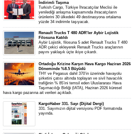
İndirimli Taşıma
Turkish Cargo, Türkiye İhracatçılar Meclisi ile
yenilediği anlaşma kapsamında ihracatçıların
ürünlerini 30 ülkedeki 49 destinasyona ortalama
yüzde 34 indirimle taşıyacak.
Renault Trucks T 480 ADR’ler Aybir Lojistik
Filosuna Katıldı
Aybir Lojistik, filosuna 5 adet Renault Trucks T 480
ADR çekici ekleyerek Renault Trucks araçlarının
payını yaklaşık üçte ikiye çıkardı.
Ortadoğu Krizine Karşın Hava Kargo Haziran 2026
Döneminde %8.5 Büyüdü
THY ve Pegasus dahil 370’in üzerinde havayolu
şirketini çatısı altında toplayan ve sivil havacılık
trafiğinin % 85’ini temsil eden Uluslararası Hava
Taşımacılığı Birliği (IATA), Haziran 2026 küresel
hava kargo pazarına ait verileri açıkladı.
KargoHaber 331. Sayı (Dijital Dergi)
331. Sayımızın dijital versiyonu PDF formatında
yayında.