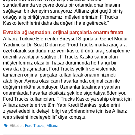
standartlarında ve çevre dostu bir ortamda onarılmasını
sağlayan bir deneyim sunuyoruz. Allianz gibi güçlü bir iş
ortağıyla iş birliği yapmamız, müşterilerimizin F Trucks
Kasko tercihlerini daha da değerli hale getirecek.”
Evrakla uğraşmadan, orijinal parçalarla onarım fırsatı
Allianz
Türkiye Elementer Bireysel Sigortalar Genel Müdür
Yardımcısı Dr. Suat Didari ise “Ford Trucks marka araçlara
özel olarak sunduğumuz yeni kasko ürünü, araç sahiplerine
önemli avantajlar sağlıyor. F Trucks Kasko sahibi olan
müşterilerimiz olası bir hasar durumunda herhangi bir
evrakla uğraşmadan, Ford Trucks yetkili servislerinde
tamamen orijinal parçalar kullanılarak onarım hizmeti
alabiliyor. Ayrıca olası cam hasarlarında orijinal cam ile
değişim imkânı sunuluyor. Uzmanlar tarafından yapılan
onarımlarda hasarlar eksiksiz şekilde sigortalıya ödeniyor.
Ford Trucks kullanıcıları,
F Trucks Kasko’ya sahip olmak için
Allianz acenteleri ve tüm Yapı Kredi Bankası şubelerini
ziyaret edebilir, detaylı bilgi ve yönlendirme için ise Allianz
web sitesini inceleyebilir” diye konuştu.
,
Etiketler:
Ford Trucks
Allianz