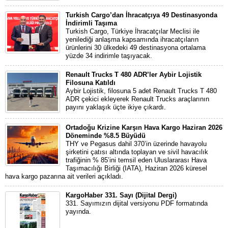
Turkish Cargo’dan İhracatçıya 49 Destinasyonda
İndirimli Taşıma
Turkish Cargo, Türkiye İhracatçılar Meclisi ile
yenilediği anlaşma kapsamında ihracatçıların
ürünlerini 30 ülkedeki 49 destinasyona ortalama
yüzde 34 indirimle taşıyacak.
Renault Trucks T 480 ADR’ler Aybir Lojistik
Filosuna Katıldı
Aybir Lojistik, filosuna 5 adet Renault Trucks T 480
ADR çekici ekleyerek Renault Trucks araçlarının
payını yaklaşık üçte ikiye çıkardı.
Ortadoğu Krizine Karşın Hava Kargo Haziran 2026
Döneminde %8.5 Büyüdü
THY ve Pegasus dahil 370’in üzerinde havayolu
şirketini çatısı altında toplayan ve sivil havacılık
trafiğinin % 85’ini temsil eden Uluslararası Hava
Taşımacılığı Birliği (IATA), Haziran 2026 küresel
hava kargo pazarına ait verileri açıkladı.
KargoHaber 331. Sayı (Dijital Dergi)
331. Sayımızın dijital versiyonu PDF formatında
yayında.