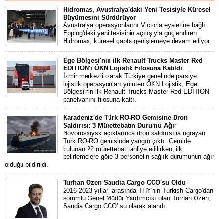
Hidromas, Avustralya'daki Yeni Tesisiyle Küresel
Büyümesini Sürdürüyor
Avustralya operasyonlarını Victoria eyaletine bağlı
Epping'deki yeni tesisinin açılışıyla güçlendiren
Hidromas, küresel çapta genişlemeye devam ediyor.
Ege Bölgesi'nin ilk Renault Trucks Master Red
EDITION'ı ÖKN Lojistik Filosuna Katıldı
İzmir merkezli olarak Türkiye genelinde parsiyel
lojistik operasyonları yürüten ÖKN Lojistik, Ege
Bölgesi'nin ilk Renault Trucks Master Red EDITION
panelvanını filosuna kattı.
Karadeniz'de Türk RO-RO Gemisine Dron
Saldırısı: 3 Mürettebatın Durumu Ağır
Novorossiysk açıklarında dron saldırısına uğrayan
Türk RO-RO gemisinde yangın çıktı. Gemide
bulunan 22 mürettebat tahliye edilirken, ilk
belirlemelere göre 3 personelin sağlık durumunun ağır
olduğu bildirildi.
Turhan Özen Saudia Cargo CCO'su Oldu
2016-2023 yılları arasında THY'nin Turkish Cargo'dan
sorumlu Genel Müdür Yardımcısı olan Turhan Özen,
Saudia Cargo CCO' su olarak atandı.