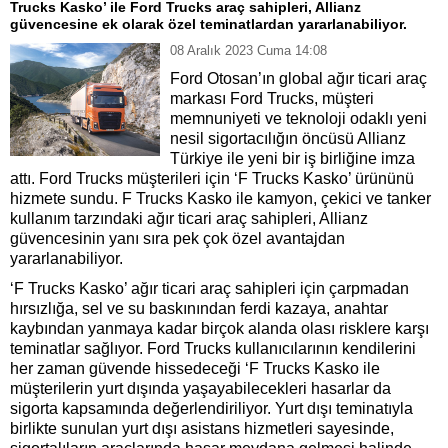
Trucks Kasko’ ile Ford Trucks araç sahipleri, Allianz
güvencesine ek olarak özel teminatlardan yararlanabiliyor.
08 Aralık 2023 Cuma 14:08
Ford Otosan’ın global ağır ticari araç
markası Ford Trucks, müşteri
memnuniyeti ve teknoloji odaklı yeni
nesil sigortacılığın öncüsü Allianz
Türkiye ile yeni bir iş birliğine imza
attı. Ford Trucks müşterileri için ‘F Trucks Kasko’ ürününü
hizmete sundu. F Trucks Kasko ile kamyon, çekici ve tanker
kullanım tarzındaki ağır ticari araç sahipleri, Allianz
güvencesinin yanı sıra pek çok özel avantajdan
yararlanabiliyor.
‘F Trucks Kasko’ ağır ticari araç sahipleri için
çarpmadan
hırsızlığa, sel ve su baskınından ferdi kazaya, anahtar
kaybından yanmaya kadar birçok alanda olası risklere karşı
teminatlar sağlıyor.
Ford Trucks kullanıcılarının kendilerini
her zaman güvende hissedeceği ‘F Trucks Kasko ile
müşterilerin yurt dışında yaşayabilecekleri hasarlar da
sigorta kapsamında değerlendiriliyor. Yurt dışı teminatıyla
birlikte sunulan
yurt dışı asistans hizmetleri sayesinde,