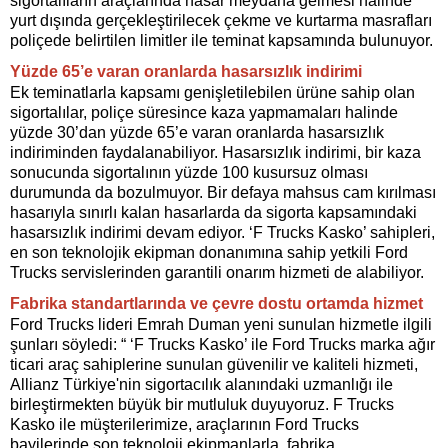
sigortalıların araçlarında hasar meydana gelmesi halinde
yurt dışında gerçekleştirilecek çekme ve kurtarma masrafları
poliçede belirtilen limitler ile teminat kapsamında bulunuyor.
Yüzde 65’e varan oranlarda hasarsızlık indirimi
Ek teminatlarla kapsamı genişletilebilen ürüne sahip olan
sigortalılar, poliçe süresince kaza yapmamaları halinde
yüzde 30’dan yüzde 65’e varan oranlarda hasarsızlık
indiriminden faydalanabiliyor. Hasarsızlık indirimi, bir kaza
sonucunda sigortalının yüzde 100 kusursuz olması
durumunda da bozulmuyor. Bir defaya mahsus cam kırılması
hasarıyla sınırlı kalan hasarlarda da sigorta kapsamındaki
hasarsızlık indirimi devam ediyor. ‘F Trucks Kasko’ sahipleri,
en son teknolojik ekipman donanımına sahip yetkili Ford
Trucks servislerinden garantili onarım hizmeti de alabiliyor.
Fabrika standartlarında ve çevre dostu ortamda hizmet
Ford Trucks lideri Emrah Duman yeni sunulan hizmetle ilgili
şunları söyledi: “ ‘F Trucks Kasko’ ile Ford Trucks marka ağır
ticari araç sahiplerine sunulan güvenilir ve kaliteli hizmeti,
Allianz Türkiye'nin sigortacılık alanındaki uzmanlığı ile
birleştirmekten büyük bir mutluluk duyuyoruz. F Trucks
Kasko ile müşterilerimize, araçlarının Ford Trucks
bayilerinde son teknoloji ekipmanlarla, fabrika