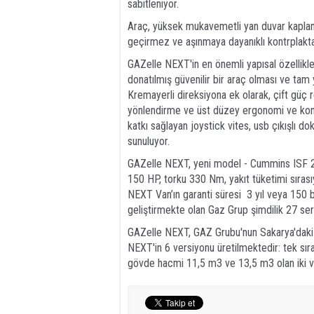
sabitleniyor.
Araç, yüksek mukavemetli yan duvar kaplam
geçirmez ve aşınmaya dayanıklı kontrplakta
GAZelle NEXT'in en önemli yapısal özellikler
donatılmış güvenilir bir araç olması ve tam 
Kremayerli direksiyona ek olarak, çift güç r
yönlendirme ve üst düzey ergonomi ve kon
katkı sağlayan joystick vites, usb çıkışlı do
sunuluyor.
GAZelle NEXT, yeni model - Cummins ISF 2.8
150 HP, torku 330 Nm, yakıt tüketimi sırası
NEXT Van’ın garanti süresi 3 yıl veya 150 bin
geliştirmekte olan Gaz Grup şimdilik 27 ser
GAZelle NEXT, GAZ Grubu'nun Sakarya'daki 
NEXT'in 6 versiyonu üretilmektedir: tek sıra v
gövde hacmi 11,5 m3 ve 13,5 m3 olan iki v