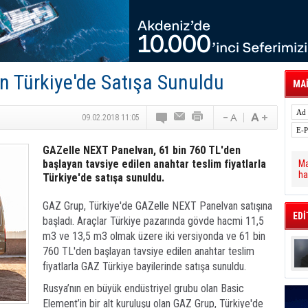
 Hava Kargo Haziran 2026 Döneminde %8.5
tal Dergi)
rür
önetimini Dijitalleştiriyor
thens in June, Up 8.5%
ia ile Güçlendirdi
 Türkiye'de Satışa Sunuldu
 Saadia Zahidi Getirildi. IATA Tarihinde İlk
MAİ
ia Zahidi as Director General
a Ankara ile Hizmet Ağını Güçlendirdi
09.02.2018 11:05
GAZelle NEXT Panelvan, 61 bin 760 TL'den
başlayan tavsiye edilen anahtar teslim fiyatlarla
Ma
ha
Türkiye'de satışa sunuldu.
GAZ Grup, Türkiye'de GAZelle NEXT Panelvan satışına
EDİ
başladı. Araçlar Türkiye pazarında gövde hacmi 11,5
m3 ve 13,5 m3 olmak üzere iki versiyonda ve 61 bin
760 TL'den başlayan tavsiye edilen anahtar teslim
fiyatlarla GAZ Türkiye bayilerinde satışa sunuldu.
Rusya’nın en büyük endüstriyel grubu olan Basic
Element’in bir alt kuruluşu olan GAZ Grup, Türkiye'de