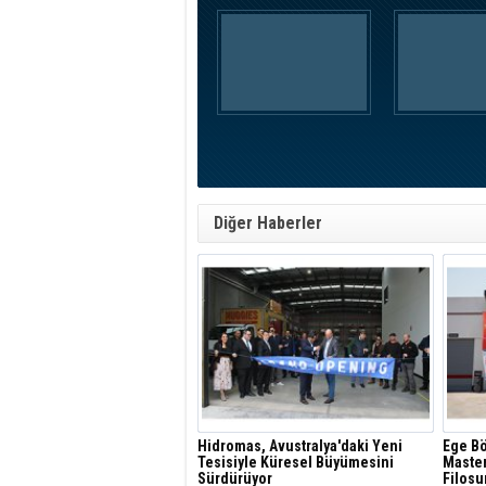
Diğer Haberler
Hidromas, Avustralya'daki Yeni
Ege Bö
Tesisiyle Küresel Büyümesini
Master
Sürdürüyor
Filosu