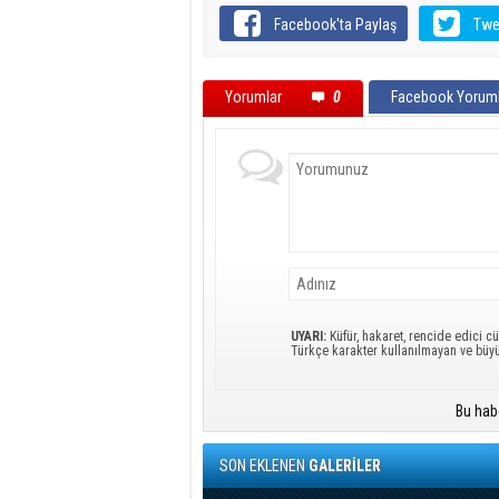
Facebook'ta Paylaş
Twe
Yorumlar
0
Facebook Yoruml
UYARI:
Küfür, hakaret, rencide edici cü
Türkçe karakter kullanılmayan ve büy
Bu hab
SON EKLENEN
GALERİLER