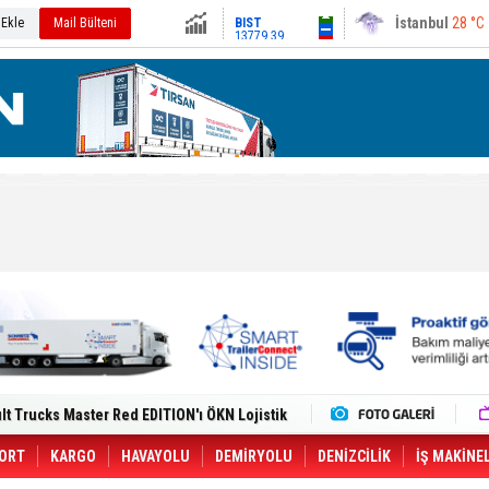
13779.39
Ankara
29 °C
 Ekle
Mail Bülteni
Altın
6659.71
Dolar
47.6791
Euro
55.1258
i Yeni Tesisiyle Küresel Büyümesini
lt Trucks Master Red EDITION'ı ÖKN Lojistik
Gemisine Dron Saldırısı: 3 Mürettebatın
o CCO'su Oldu
tçıya 49 Destinasyonda İndirimli Taşıma
ORT
KARGO
HAVAYOLU
DEMİRYOLU
DENİZCİLİK
İŞ MAKİNE
er Aybir Lojistik Filosuna Katıldı