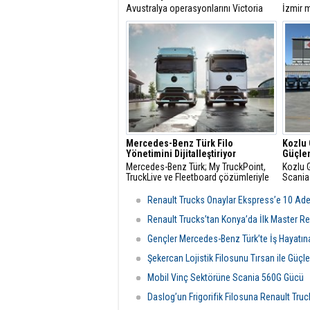
Avustralya operasyonlarını Victoria
İzmir m
eyaletine bağlı Epping'deki yeni
parsiye
tesisinin açılışıyla güçlendiren
ÖKN Loj
Hidromas, küresel çapta genişlemeye
Renaul
devam ediyor.
panelva
Mercedes-Benz Türk Filo
Kozlu 
Yönetimini Dijitalleştiriyor
Güçlen
Mercedes-Benz Türk; My TruckPoint,
Kozlu G
TruckLive ve Fleetboard çözümleriyle
Scania
kamyon filolarının bakım ve operasyon
ediyor.
süreçlerini daha verimli yönetmesini
Renault Trucks Onaylar Ekspress’e 10 Adet
sağlıyor.
Renault Trucks’tan Konya’da İlk Master Re
Gençler Mercedes-Benz Türk’te İş Hayatına
Şekercan Lojistik Filosunu Tırsan ile Güçle
Mobil Vinç Sektörüne Scania 560G Gücü
Daslog’un Frigorifik Filosuna Renault Tru