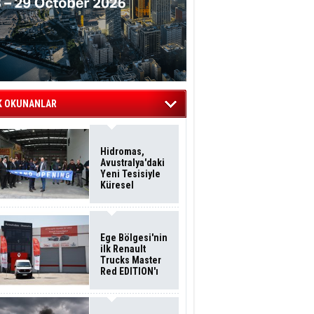
K OKUNANLAR
Hidromas,
Avustralya'daki
Yeni Tesisiyle
Küresel
Büyümesini
Sürdürüyor
Ege Bölgesi'nin
ilk Renault
Trucks Master
Red EDITION'ı
ÖKN Lojistik
Filosuna Katıldı