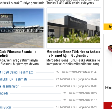
erkezli olarak Türkiye genelinde
Trucks T 480 ADR çekici ekleyerek
l lojistik operasyonları yürüten
Renault Trucks araçlarının payını
istik, Ege Bölgesi'nin ilk
yaklaşık üçte ikiye çıkardı.
t Trucks Master Red EDITION
nını filosuna kattı.
Gıda Filosunu Scania ile
Mercedes-Benz Türk Heska Ankara
dirdi
ile Hizmet Ağını Güçlendirdi
ıda, yeni araç yatırımlarıyla
Mercedes-Benz Türk, Heska Ankara ile
 filosunu büyütmeye devam
kamyon ve otobüs müşterilerine satış
ve satış sonrası hizmetleri tek çatı
altında sunuyor.
 T520 Çekici Teslim Etti
27 Temmuz 2026 Pazartesi 15:45
d EDITION Teslimatı
22 Temmuz 2026 Çarşamba 16:42
 Hazırlanıyor
22 Temmuz 2026 Çarşamba 16:08
ndirdi
21 Temmuz 2026 Salı 18:22
21 Temmuz 2026 Salı 15:16
cks Gücü
16 Temmuz 2026 Perşembe 16:23