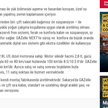
ası ile yük bölmesini aşınma ve hasardan koruyan, özel su
n yapılmış zemin kaplamasını içeriyor.
inden biri: çift salıncaklı bağımsız ön süspansiyon – ile
yüklü yoğun çalışma koşullarına uygun olarak üretilmiş olması.
ezervli fren sistemi, ferah ve konforlu kabin ve süspansiyon, iyi
for sağlar. GAZelle NEXT’te sürüş ve konfora da büyük oranda
kunmatik dijital ses sistemi gibi ekstra özellikler de kullanıcıya
L US dizel motoruna sahip. Motor silindir hacmi 2,8 lt, gücü
yla 60 ve 80 km/saat hızlarında 100 km'de 8.5/10.3 lt'dir. GAZelle
 km’dir. Ayrıca satış ve satış sonrası teşkilatını hızla
vis, 11 satış noktası ile hizmet vermektedir.
kendi montaj fabrikasında üretilmektedir. Sakarya’da GAZelle
e çift sıra kabin, standart ve uzatılmış dingil aralıklı şasi, ve
an versiyonu.