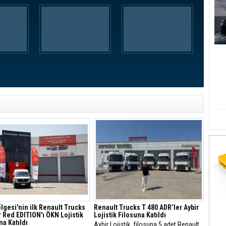
lgesi'nin ilk Renault Trucks
Renault Trucks T 480 ADR’ler Aybir
 Red EDITION'ı ÖKN Lojistik
Lojistik Filosuna Katıldı
na Katıldı
Aybir Lojistik, filosuna 5 adet Renault