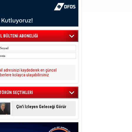
L BÜLTENİ ABONELİĞİ
il adresinizi kaydederek en güncel
berlere kolayca ulaşabilirsiniz
TÖRÜN SEÇTİKLERİ
Çin'i İzleyen Geleceği Görür