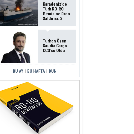
Karadeniz'de
Türk RO-RO
Gemisine Dron
Saldırısı: 3
Mürettebatın
Durumu Ağır
Turhan Özen
Saudia Cargo
CCO'su Oldu
BU AY
|
BU HAFTA
|
DÜN