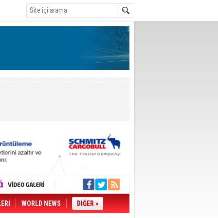
LERİ
WORLD NEWS
DİĞER »