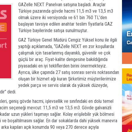
GAZelle NEXT Panelvan satışına başladı. Araçlar
Türkiye pazarında gövde hacmi 11,5 m3 ve 13,5 m3
olmak üzere iki versiyonda ve 61 bin 760 TL'den
başlayan tavsiye edilen anahtar teslim fiyatlarla GAZ
Türkiye bayilerinde satışa sunulmuştur.
GAZ Türkiye Genel Müdürü Cengiz Yüksel konu ile ilgili
yaptığı açıklamada, “GAZelle NEXT en zor koşullarda
çalışmak için tasarlanmış dayanıklı, güvenilir ve çok
güçlü bir araç. Fiyat-kalite dengesine bakıldığında
piyasadaki en iyi tekliflerden birini önermekteyiz.
Ayrıca, ülke çapında 27 satış sonrası servis noktasından
oluşan bir hizmet ağı kuran Şirketimiz müşterilerimize
yedek parça ve servis olarak da yüksek düzeyde,
dir” dedi.
leri, geniş gövde hacmi, işlevsellik ve sınıfındaki en dolu temel
 hacim seçeneği mevcut: 11,5 m3 ve 13,5 m3. Gövde galvanizli
kadar uzun yükleri taşımayı sağlar. Kolay erişilebilir yük bölmesi
ni ve boşaltılmasını sağlar. En dar sokaklarda dahi yüksek manevra
n arka kapıları açık konumda 90 veya 270 derece açıyla