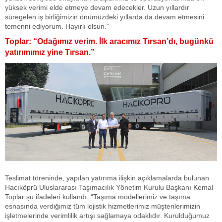
yüksek verimi elde etmeye devam edecekler. Uzun yıllardır
süregelen iş birliğimizin önümüzdeki yıllarda da devam etmesini
temenni ediyorum. Hayırlı olsun.”
Toplar:
“Odağımız verim. İlk aracımız Tırsan’dı, bugünkü
yatırımımız yine Tırsan.”
Teslimat töreninde, yapılan yatırıma ilişkin açıklamalarda bulunan
Hacıköprü Uluslararası Taşımacılık Yönetim Kurulu Başkanı Kemal
Toplar şu ifadeleri kullandı: “Taşıma modellerimiz ve taşıma
esnasında verdiğimiz tüm lojistik hizmetlerimiz müşterilerimizin
işletmelerinde verimlilik artışı sağlamaya odaklıdır. Kurulduğumuz