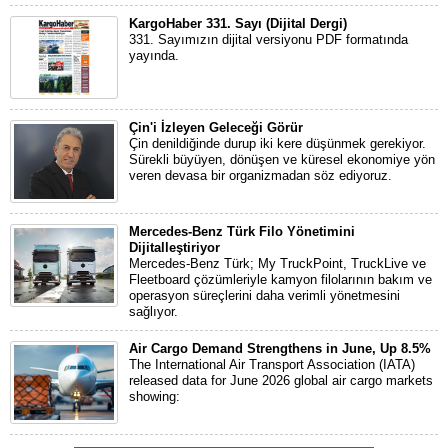
KargoHaber 331. Sayı (Dijital Dergi)
331. Sayımızın dijital versiyonu PDF formatında
yayında.
Çin'i İzleyen Geleceği Görür
Çin denildiğinde durup iki kere düşünmek gerekiyor.
Sürekli büyüyen, dönüşen ve küresel ekonomiye yön
veren devasa bir organizmadan söz ediyoruz.
Mercedes-Benz Türk Filo Yönetimini
Dijitalleştiriyor
Mercedes-Benz Türk; My TruckPoint, TruckLive ve
Fleetboard çözümleriyle kamyon filolarının bakım ve
operasyon süreçlerini daha verimli yönetmesini
sağlıyor.
Air Cargo Demand Strengthens in June, Up 8.5%
The International Air Transport Association (IATA)
released data for June 2026 global air cargo markets
showing: