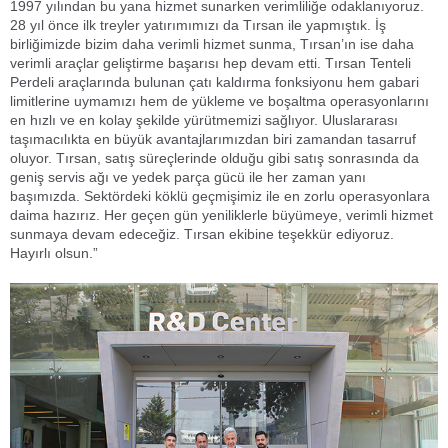
1997 yılından bu yana hizmet sunarken verimliliğe odaklanıyoruz.
28 yıl önce ilk treyler yatırımımızı da Tırsan ile yapmıştık. İş
birliğimizde bizim daha verimli hizmet sunma, Tırsan’ın ise daha
verimli araçlar geliştirme başarısı hep devam etti. Tırsan Tenteli
Perdeli araçlarında bulunan çatı kaldırma fonksiyonu hem gabari
limitlerine uymamızı hem de yükleme ve boşaltma operasyonlarını
en hızlı ve en kolay şekilde yürütmemizi sağlıyor. Uluslararası
taşımacılıkta en büyük avantajlarımızdan biri zamandan tasarruf
oluyor. Tırsan, satış süreçlerinde olduğu gibi satış sonrasında da
geniş servis ağı ve yedek parça gücü ile her zaman yanı
başımızda. Sektördeki köklü geçmişimiz ile en zorlu operasyonlara
daima hazırız. Her geçen gün yeniliklerle büyümeye, verimli hizmet
sunmaya devam edeceğiz. Tırsan ekibine teşekkür ediyoruz.
Hayırlı olsun.”