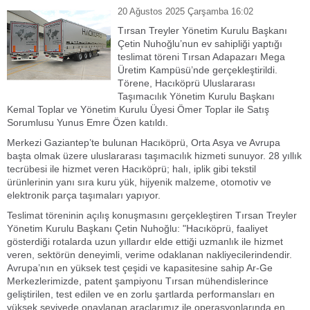
20 Ağustos 2025 Çarşamba 16:02
Tırsan Treyler Yönetim Kurulu Başkanı
Çetin Nuhoğlu’nun ev sahipliği yaptığı
teslimat töreni Tırsan Adapazarı Mega
Üretim Kampüsü’nde gerçekleştirildi.
Törene, Hacıköprü Uluslararası
Taşımacılık Yönetim Kurulu Başkanı
Kemal Toplar ve Yönetim Kurulu Üyesi Ömer Toplar ile Satış
Sorumlusu Yunus Emre Özen katıldı.
Merkezi Gaziantep’te bulunan Hacıköprü, Orta Asya ve Avrupa
başta olmak üzere uluslararası taşımacılık hizmeti sunuyor. 28 yıllık
tecrübesi ile hizmet veren Hacıköprü; halı, iplik gibi tekstil
ürünlerinin yanı sıra kuru yük, hijyenik malzeme, otomotiv ve
elektronik parça taşımaları yapıyor.
Teslimat töreninin açılış konuşmasını gerçekleştiren Tırsan Treyler
Yönetim Kurulu Başkanı Çetin Nuhoğlu: "Hacıköprü, faaliyet
gösterdiği rotalarda uzun yıllardır elde ettiği uzmanlık ile hizmet
veren, sektörün deneyimli, verime odaklanan nakliyecilerindendir.
Avrupa’nın en yüksek test çeşidi ve kapasitesine sahip Ar-Ge
Merkezlerimizde, patent şampiyonu Tırsan mühendislerince
geliştirilen, test edilen ve en zorlu şartlarda performansları en
yüksek seviyede onaylanan araçlarımız ile operasyonlarında en