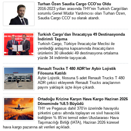
Turhan Özen Saudia Cargo CCO'su Oldu
2016-2023 yılları arasında THY'nin Turkish Cargo'dan
sorumlu Genel Müdür Yardımcısı olan Turhan Özen,
Saudia Cargo CCO' su olarak atandı.
Turkish Cargo’dan İhracatçıya 49 Destinasyonda
İndirimli Taşıma
Turkish Cargo, Türkiye İhracatçılar Meclisi ile
yenilediği anlaşma kapsamında ihracatçıların
ürünlerini 30 ülkedeki 49 destinasyona ortalama
yüzde 34 indirimle taşıyacak.
Renault Trucks T 480 ADR’ler Aybir Lojistik
Filosuna Katıldı
Aybir Lojistik, filosuna 5 adet Renault Trucks T 480
ADR çekici ekleyerek Renault Trucks araçlarının
payını yaklaşık üçte ikiye çıkardı.
Ortadoğu Krizine Karşın Hava Kargo Haziran 2026
Döneminde %8.5 Büyüdü
THY ve Pegasus dahil 370’in üzerinde havayolu
şirketini çatısı altında toplayan ve sivil havacılık
trafiğinin % 85’ini temsil eden Uluslararası Hava
Taşımacılığı Birliği (IATA), Haziran 2026 küresel
hava kargo pazarına ait verileri açıkladı.