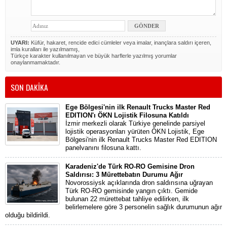
UYARI:
Küfür, hakaret, rencide edici cümleler veya imalar, inançlara saldırı içeren,
imla kuralları ile yazılmamış,
Türkçe karakter kullanılmayan ve büyük harflerle yazılmış yorumlar
onaylanmamaktadır.
SON DAKİKA
Ege Bölgesi'nin ilk Renault Trucks Master Red
EDITION'ı ÖKN Lojistik Filosuna Katıldı
İzmir merkezli olarak Türkiye genelinde parsiyel
lojistik operasyonları yürüten ÖKN Lojistik, Ege
Bölgesi'nin ilk Renault Trucks Master Red EDITION
panelvanını filosuna kattı.
Karadeniz'de Türk RO-RO Gemisine Dron
Saldırısı: 3 Mürettebatın Durumu Ağır
Novorossiysk açıklarında dron saldırısına uğrayan
Türk RO-RO gemisinde yangın çıktı. Gemide
bulunan 22 mürettebat tahliye edilirken, ilk
belirlemelere göre 3 personelin sağlık durumunun ağır
olduğu bildirildi.