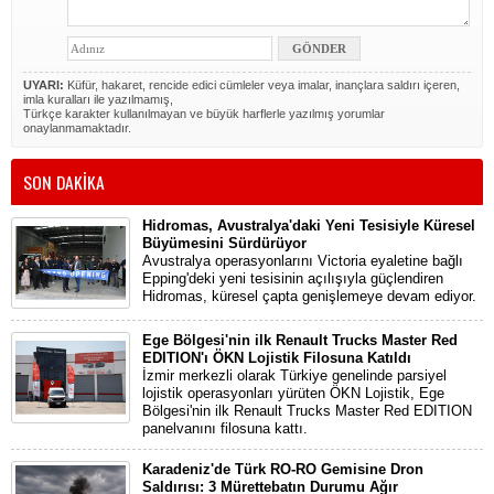
UYARI:
Küfür, hakaret, rencide edici cümleler veya imalar, inançlara saldırı içeren,
imla kuralları ile yazılmamış,
Türkçe karakter kullanılmayan ve büyük harflerle yazılmış yorumlar
onaylanmamaktadır.
SON DAKİKA
Hidromas, Avustralya'daki Yeni Tesisiyle Küresel
Büyümesini Sürdürüyor
Avustralya operasyonlarını Victoria eyaletine bağlı
Epping'deki yeni tesisinin açılışıyla güçlendiren
Hidromas, küresel çapta genişlemeye devam ediyor.
Ege Bölgesi'nin ilk Renault Trucks Master Red
EDITION'ı ÖKN Lojistik Filosuna Katıldı
İzmir merkezli olarak Türkiye genelinde parsiyel
lojistik operasyonları yürüten ÖKN Lojistik, Ege
Bölgesi'nin ilk Renault Trucks Master Red EDITION
panelvanını filosuna kattı.
Karadeniz'de Türk RO-RO Gemisine Dron
Saldırısı: 3 Mürettebatın Durumu Ağır