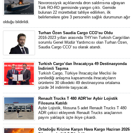
Novorossiysk açıklarında dron saldırısına uğrayan
Türk RO-RO gemisinde yangın çıktı. Gemide
bulunan 22 mürettebat tahliye edilirken, ilk
belirlemelere göre 3 personelin sağlık durumunun ağır
olduğu bildirildi.
Turhan Özen Saudia Cargo CCO'su Oldu
2016-2023 yılları arasında THY'nin Turkish Cargo'dan
sorumlu Genel Müdür Yardımcısı olan Turhan Özen,
Saudia Cargo CCO' su olarak atandı.
Turkish Cargo’dan İhracatçıya 49 Destinasyonda
İndirimli Taşıma
Turkish Cargo, Türkiye İhracatçılar Meclisi ile
yenilediği anlaşma kapsamında ihracatçıların
ürünlerini 30 ülkedeki 49 destinasyona ortalama
yüzde 34 indirimle taşıyacak.
Renault Trucks T 480 ADR’ler Aybir Lojistik
Filosuna Katıldı
Aybir Lojistik, filosuna 5 adet Renault Trucks T 480
ADR çekici ekleyerek Renault Trucks araçlarının
payını yaklaşık üçte ikiye çıkardı.
Ortadoğu Krizine Karşın Hava Kargo Haziran 2026