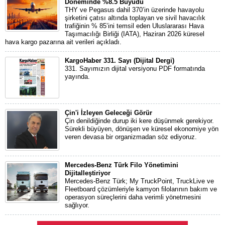
Döneminde %8.5 Büyüdü
THY ve Pegasus dahil 370’in üzerinde havayolu
şirketini çatısı altında toplayan ve sivil havacılık
trafiğinin % 85’ini temsil eden Uluslararası Hava
Taşımacılığı Birliği (IATA), Haziran 2026 küresel
hava kargo pazarına ait verileri açıkladı.
KargoHaber 331. Sayı (Dijital Dergi)
331. Sayımızın dijital versiyonu PDF formatında
yayında.
Çin'i İzleyen Geleceği Görür
Çin denildiğinde durup iki kere düşünmek gerekiyor.
Sürekli büyüyen, dönüşen ve küresel ekonomiye yön
veren devasa bir organizmadan söz ediyoruz.
Mercedes-Benz Türk Filo Yönetimini
Dijitalleştiriyor
Mercedes-Benz Türk; My TruckPoint, TruckLive ve
Fleetboard çözümleriyle kamyon filolarının bakım ve
operasyon süreçlerini daha verimli yönetmesini
sağlıyor.