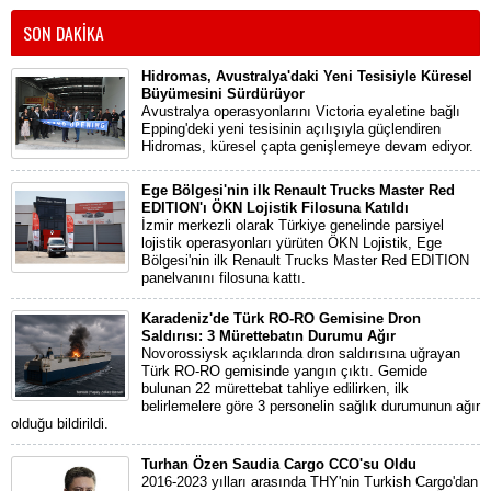
SON DAKİKA
Hidromas, Avustralya'daki Yeni Tesisiyle Küresel
Büyümesini Sürdürüyor
Avustralya operasyonlarını Victoria eyaletine bağlı
Epping'deki yeni tesisinin açılışıyla güçlendiren
Hidromas, küresel çapta genişlemeye devam ediyor.
Ege Bölgesi'nin ilk Renault Trucks Master Red
EDITION'ı ÖKN Lojistik Filosuna Katıldı
İzmir merkezli olarak Türkiye genelinde parsiyel
lojistik operasyonları yürüten ÖKN Lojistik, Ege
Bölgesi'nin ilk Renault Trucks Master Red EDITION
panelvanını filosuna kattı.
Karadeniz'de Türk RO-RO Gemisine Dron
Saldırısı: 3 Mürettebatın Durumu Ağır
Novorossiysk açıklarında dron saldırısına uğrayan
Türk RO-RO gemisinde yangın çıktı. Gemide
bulunan 22 mürettebat tahliye edilirken, ilk
belirlemelere göre 3 personelin sağlık durumunun ağır
olduğu bildirildi.
Turhan Özen Saudia Cargo CCO'su Oldu
2016-2023 yılları arasında THY'nin Turkish Cargo'dan