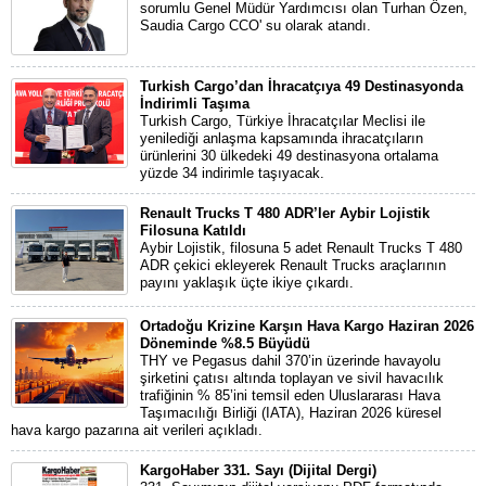
sorumlu Genel Müdür Yardımcısı olan Turhan Özen,
Saudia Cargo CCO' su olarak atandı.
Turkish Cargo’dan İhracatçıya 49 Destinasyonda
İndirimli Taşıma
Turkish Cargo, Türkiye İhracatçılar Meclisi ile
yenilediği anlaşma kapsamında ihracatçıların
ürünlerini 30 ülkedeki 49 destinasyona ortalama
yüzde 34 indirimle taşıyacak.
Renault Trucks T 480 ADR’ler Aybir Lojistik
Filosuna Katıldı
Aybir Lojistik, filosuna 5 adet Renault Trucks T 480
ADR çekici ekleyerek Renault Trucks araçlarının
payını yaklaşık üçte ikiye çıkardı.
Ortadoğu Krizine Karşın Hava Kargo Haziran 2026
Döneminde %8.5 Büyüdü
THY ve Pegasus dahil 370’in üzerinde havayolu
şirketini çatısı altında toplayan ve sivil havacılık
trafiğinin % 85’ini temsil eden Uluslararası Hava
Taşımacılığı Birliği (IATA), Haziran 2026 küresel
hava kargo pazarına ait verileri açıkladı.
KargoHaber 331. Sayı (Dijital Dergi)