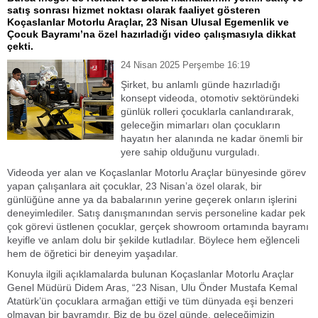
satış sonrası hizmet noktası olarak faaliyet gösteren
Koçaslanlar Motorlu Araçlar, 23 Nisan Ulusal Egemenlik ve
Çocuk Bayramı’na özel hazırladığı video çalışmasıyla dikkat
çekti.
24 Nisan 2025 Perşembe 16:19
Şirket, bu anlamlı günde hazırladığı
konsept videoda, otomotiv sektöründeki
günlük rolleri çocuklarla canlandırarak,
geleceğin mimarları olan çocukların
hayatın her alanında ne kadar önemli bir
yere sahip olduğunu vurguladı.
Videoda yer alan ve Koçaslanlar Motorlu Araçlar bünyesinde görev
yapan çalışanlara ait çocuklar, 23 Nisan’a özel olarak, bir
günlüğüne anne ya da babalarının yerine geçerek onların işlerini
deneyimlediler. Satış danışmanından servis personeline kadar pek
çok görevi üstlenen çocuklar, gerçek showroom ortamında bayramı
keyifle ve anlam dolu bir şekilde kutladılar. Böylece hem eğlenceli
hem de öğretici bir deneyim yaşadılar.
Konuyla ilgili açıklamalarda bulunan Koçaslanlar Motorlu Araçlar
Genel Müdürü Didem Aras, “23 Nisan, Ulu Önder Mustafa Kemal
Atatürk’ün çocuklara armağan ettiği ve tüm dünyada eşi benzeri
olmayan bir bayramdır. Biz de bu özel günde, geleceğimizin