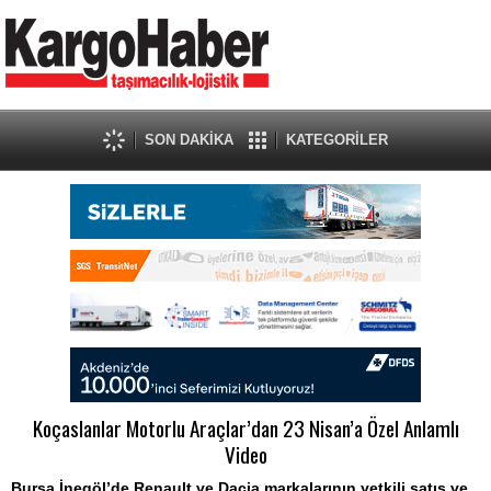
SON DAKİKA
KATEGORİLER
Koçaslanlar Motorlu Araçlar’dan 23 Nisan’a Özel Anlamlı
Video
Bursa İnegöl’de Renault ve Dacia markalarının yetkili satış ve