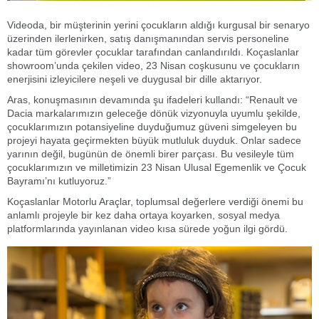
Videoda, bir müşterinin yerini çocukların aldığı kurgusal bir senaryo
üzerinden ilerlenirken, satış danışmanından servis personeline
kadar tüm görevler çocuklar tarafından canlandırıldı. Koçaslanlar
showroom’unda çekilen video, 23 Nisan coşkusunu ve çocukların
enerjisini izleyicilere neşeli ve duygusal bir dille aktarıyor.
Aras, konuşmasının devamında şu ifadeleri kullandı: “Renault ve
Dacia markalarımızın geleceğe dönük vizyonuyla uyumlu şekilde,
çocuklarımızın potansiyeline duyduğumuz güveni simgeleyen bu
projeyi hayata geçirmekten büyük mutluluk duyduk. Onlar sadece
yarının değil, bugünün de önemli birer parçası. Bu vesileyle tüm
çocuklarımızın ve milletimizin 23 Nisan Ulusal Egemenlik ve Çocuk
Bayramı’nı kutluyoruz.”
Koçaslanlar Motorlu Araçlar, toplumsal değerlere verdiği önemi bu
anlamlı projeyle bir kez daha ortaya koyarken, sosyal medya
platformlarında yayınlanan video kısa sürede yoğun ilgi gördü.