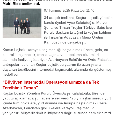
Multi-Ride teslim etti.
07 Temmuz 2025 Pazartesi 11:40
34 araçlık teslimat, Koçtur Lojistik yönetim
kurulu üyeleri Ayşe Kalafatoğlu, Merve
Şenal ve Tırsan Treyler Türkiye Satış İcra
Kurulu Başkanı Ertuğrul Erkoç’un katılımı
ile Tırsan’ın Adapazarı Mega Üretim
Kampüsü’nde gerçekleşti.
Koçtur Lojistik, karayolu taşımacılığı başta olmak üzere, gıda, ısı
kontrollü taşımacılık, transit taşıma ve depolama çözümleri
alanında faaliyet gösteriyor. Azerbaycan Bakü’de ve Ordu Fatsa’da
antrepoları bulunan Koçtur Lojistik bu yatırım ile uzun yıllara
dayanan tecrübesini intermodal taşımacılık alanında da göstermeyi
hedefliyor.
“Büyüyen İntermodal Operasyonlarımızda da Tek
Tercihimiz Tırsan”
Koçtur Lojistik Yönetim Kurulu Üyesi Ayşe Kalafatoğlu, törende
yaptığı açıklamada şu ifadelere yer verdi “25 yılı aşkın süredir yurt
içinde tüm noktalara, yurt dışında ise Avrupa başta olmak üzere
Azerbaycan, Gürcistan gibi ülkelere karayolu taşımacılığı
yapıyoruz. Müşterilerimizin ihtiyaçları doğrultusunda hem ekibimizi