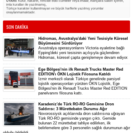
UYARI:
Küfür, hakaret, rencide edici cümleler veya imalar, inançlara saldırı içeren,
imla kuralları ile yazılmamış,
Türkçe karakter kullanılmayan ve büyük harflerle yazılmış yorumlar
onaylanmamaktadır.
SON DAKİKA
Hidromas, Avustralya'daki Yeni Tesisiyle Küresel
Büyümesini Sürdürüyor
Avustralya operasyonlarını Victoria eyaletine bağlı
Epping'deki yeni tesisinin açılışıyla güçlendiren
Hidromas, küresel çapta genişlemeye devam ediyor.
Ege Bölgesi'nin ilk Renault Trucks Master Red
EDITION'ı ÖKN Lojistik Filosuna Katıldı
İzmir merkezli olarak Türkiye genelinde parsiyel
lojistik operasyonları yürüten ÖKN Lojistik, Ege
Bölgesi'nin ilk Renault Trucks Master Red EDITION
panelvanını filosuna kattı.
Karadeniz'de Türk RO-RO Gemisine Dron
Saldırısı: 3 Mürettebatın Durumu Ağır
Novorossiysk açıklarında dron saldırısına uğrayan
Türk RO-RO gemisinde yangın çıktı. Gemide
bulunan 22 mürettebat tahliye edilirken, ilk
belirlemelere göre 3 personelin sağlık durumunun ağır
olduğu bildirildi.