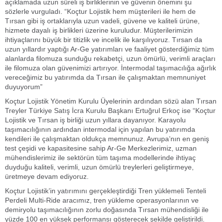
açıklamada uzun süreli iş birliklerinin ve güvenin önemini şu
sözlerle vurguladı. “Koçtur Lojistik hem müşterileri ile hem de
Tırsan gibi iş ortaklarıyla uzun vadeli, güvene ve kaliteli ürüne,
hizmete dayalı iş birlikleri üzerine kuruludur. Müşterilerimizin
ihtiyaçlarını büyük bir titizlik ve incelik ile karşılıyoruz. Tırsan da
uzun yıllardır yaptığı Ar-Ge yatırımları ve faaliyet gösterdiğimiz tüm
alanlarda filomuza sunduğu rekabetçi, uzun ömürlü, verimli araçları
ile filomuza olan güvenimizi artırıyor. İntermodal taşımacılığa ağırlık
vereceğimiz bu yatırımda da Tırsan ile çalışmaktan memnuniyet
duyuyorum”
Koçtur Lojistik Yönetim Kurulu Üyelerinin ardından sözü alan Tırsan
Treyler Türkiye Satış İcra Kurulu Başkanı Ertuğrul Erkoç ise “Koçtur
Lojistik ve Tırsan iş birliği uzun yıllara dayanıyor. Karayolu
taşımacılığının ardından intermodal için yapılan bu yatırımda
kendileri ile çalışmaktan oldukça memnunuz. Avrupa’nın en geniş
test çeşidi ve kapasitesine sahip Ar-Ge Merkezlerimiz, uzman
mühendislerimiz ile sektörün tüm taşıma modellerinde ihtiyaç
duyduğu kaliteli, verimli, uzun ömürlü treylerleri geliştirmeye,
üretmeye devam ediyoruz.
Koçtur Lojistik’in yatırımını gerçekleştirdiği Tren yüklemeli Tenteli
Perdeli Multi-Ride aracımız, tren yükleme operasyonlarının ve
demiryolu taşımacılığının zorlu doğasında Tırsan mühendisliği ile
yüzde 100 en yüksek performansı gösterecek şekilde geliştirildi.