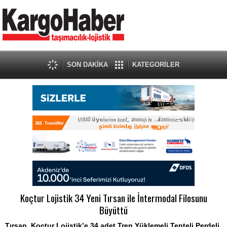
SON DAKİKA
KATEGORİLER
Koçtur Lojistik 34 Yeni Tırsan ile İntermodal Filosunu
Büyüttü
Tırsan, Koçtur Lojistik’e 34 adet Tren Yüklemeli Tenteli Perdeli