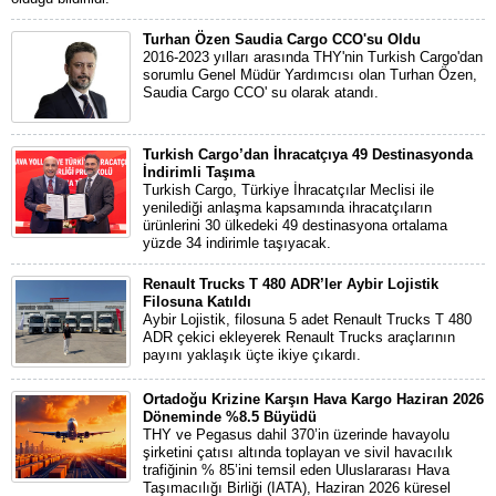
Turhan Özen Saudia Cargo CCO'su Oldu
2016-2023 yılları arasında THY'nin Turkish Cargo'dan
sorumlu Genel Müdür Yardımcısı olan Turhan Özen,
Saudia Cargo CCO' su olarak atandı.
Turkish Cargo’dan İhracatçıya 49 Destinasyonda
İndirimli Taşıma
Turkish Cargo, Türkiye İhracatçılar Meclisi ile
yenilediği anlaşma kapsamında ihracatçıların
ürünlerini 30 ülkedeki 49 destinasyona ortalama
yüzde 34 indirimle taşıyacak.
Renault Trucks T 480 ADR’ler Aybir Lojistik
Filosuna Katıldı
Aybir Lojistik, filosuna 5 adet Renault Trucks T 480
ADR çekici ekleyerek Renault Trucks araçlarının
payını yaklaşık üçte ikiye çıkardı.
Ortadoğu Krizine Karşın Hava Kargo Haziran 2026
Döneminde %8.5 Büyüdü
THY ve Pegasus dahil 370’in üzerinde havayolu
şirketini çatısı altında toplayan ve sivil havacılık
trafiğinin % 85’ini temsil eden Uluslararası Hava
Taşımacılığı Birliği (IATA), Haziran 2026 küresel