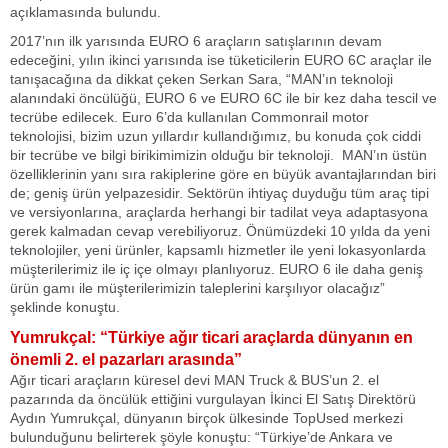
açıklamasında bulundu.
2017’nın ilk yarısında EURO 6 araçların satışlarının devam
edeceğini, yılın ikinci yarısında ise tüketicilerin EURO 6C araçlar ile
tanışacağına da dikkat çeken Serkan Sara, “MAN’ın teknoloji
alanındaki öncülüğü, EURO 6 ve EURO 6C ile bir kez daha tescil ve
tecrübe edilecek. Euro 6’da kullanılan Commonrail motor
teknolojisi, bizim uzun yıllardır kullandığımız, bu konuda çok ciddi
bir tecrübe ve bilgi birikimimizin olduğu bir teknoloji. MAN’ın üstün
özelliklerinin yanı sıra rakiplerine göre en büyük avantajlarından biri
de; geniş ürün yelpazesidir. Sektörün ihtiyaç duyduğu tüm araç tipi
ve versiyonlarına, araçlarda herhangi bir tadilat veya adaptasyona
gerek kalmadan cevap verebiliyoruz. Önümüzdeki 10 yılda da yeni
teknolojiler, yeni ürünler, kapsamlı hizmetler ile yeni lokasyonlarda
müşterilerimiz ile iç içe olmayı planlıyoruz. EURO 6 ile daha geniş
ürün gamı ile müşterilerimizin taleplerini karşılıyor olacağız”
şeklinde konuştu.
Yumrukçal: “Türkiye ağır ticari araçlarda dünyanın en
önemli 2. el pazarları arasında”
Ağır ticari araçların küresel devi MAN Truck & BUS’un 2. el
pazarında da öncülük ettiğini vurgulayan İkinci El Satış Direktörü
Aydın Yumrukçal, dünyanın birçok ülkesinde TopUsed merkezi
bulunduğunu belirterek şöyle konuştu: “Türkiye’de Ankara ve