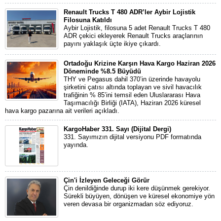
Renault Trucks T 480 ADR’ler Aybir Lojistik
Filosuna Katıldı
Aybir Lojistik, filosuna 5 adet Renault Trucks T 480
ADR çekici ekleyerek Renault Trucks araçlarının
payını yaklaşık üçte ikiye çıkardı.
Ortadoğu Krizine Karşın Hava Kargo Haziran 2026
Döneminde %8.5 Büyüdü
THY ve Pegasus dahil 370’in üzerinde havayolu
şirketini çatısı altında toplayan ve sivil havacılık
trafiğinin % 85’ini temsil eden Uluslararası Hava
Taşımacılığı Birliği (IATA), Haziran 2026 küresel
hava kargo pazarına ait verileri açıkladı.
KargoHaber 331. Sayı (Dijital Dergi)
331. Sayımızın dijital versiyonu PDF formatında
yayında.
Çin'i İzleyen Geleceği Görür
Çin denildiğinde durup iki kere düşünmek gerekiyor.
Sürekli büyüyen, dönüşen ve küresel ekonomiye yön
veren devasa bir organizmadan söz ediyoruz.