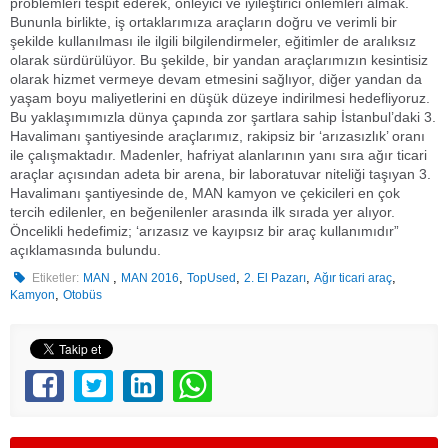
problemleri tespit ederek, önleyici ve iyileştirici önlemleri almak.
Bununla birlikte, iş ortaklarımıza araçların doğru ve verimli bir
şekilde kullanılması ile ilgili bilgilendirmeler, eğitimler de aralıksız
olarak sürdürülüyor. Bu şekilde, bir yandan araçlarımızın kesintisiz
olarak hizmet vermeye devam etmesini sağlıyor, diğer yandan da
yaşam boyu maliyetlerini en düşük düzeye indirilmesi hedefliyoruz.
Bu yaklaşımımızla dünya çapında zor şartlara sahip İstanbul’daki 3.
Havalimanı şantiyesinde araçlarımız, rakipsiz bir ‘arızasızlık’ oranı
ile çalışmaktadır. Madenler, hafriyat alanlarının yanı sıra ağır ticari
araçlar açısından adeta bir arena, bir laboratuvar niteliği taşıyan 3.
Havalimanı şantiyesinde de, MAN kamyon ve çekicileri en çok
tercih edilenler, en beğenilenler arasında ilk sırada yer alıyor.
Öncelikli hedefimiz; ‘arızasız ve kayıpsız bir araç kullanımıdır”
açıklamasında bulundu.
,
,
,
,
,
Etiketler:
MAN
MAN 2016
TopUsed
2. El Pazarı
Ağır ticari araç
,
Kamyon
Otobüs