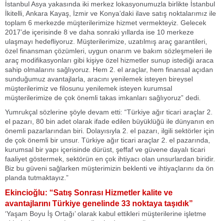
İstanbul Asya yakasında iki merkez lokasyonumuzla birlikte İstanbul
İkitelli, Ankara Kayaş, İzmir ve Konya’daki ilave satış noktalarımız ile
toplam 6 merkezde müşterilerimize hizmet vermekteyiz. Gelecek
2017’de içerisinde 8 ve daha sonraki yıllarda ise 10 merkeze
ulaşmayı hedefliyoruz. Müşterilerimize, uzatılmış araç garantileri,
özel finansman çözümleri, uygun onarım ve bakım sözleşmeleri ile
araç modifikasyonları gibi kişiye özel hizmetler sunup istediği araca
sahip olmalarını sağlıyoruz. Hem 2. el araçlar, hem finansal açıdan
sunduğumuz avantajlarla, aracını yenilemek isteyen bireysel
müşterilerimiz ve filosunu yenilemek isteyen kurumsal
müşterilerimize de çok önemli takas imkanları sağlıyoruz” dedi.
Yumrukçal sözlerine şöyle devam etti: “Türkiye ağır ticari araçlar 2.
el pazarı, 80 bin adet olarak ifade edilen büyüklüğü ile dünyanın en
önemli pazarlarından biri. Dolayısıyla 2. el pazarı, ilgili sektörler için
de çok önemli bir unsur. Türkiye ağır ticari araçlar 2. el pazarında,
kurumsal bir yapı içerisinde dürüst, şeffaf ve güvene dayalı ticari
faaliyet göstermek, sektörün en çok ihtiyacı olan unsurlardan biridir.
Biz bu güveni sağlarken müşterimizin beklenti ve ihtiyaçlarını da ön
planda tutmaktayız.”
Ekincioğlu: “Satış Sonrası Hizmetler kalite ve
avantajlarını Türkiye genelinde 33 noktaya taşıdık”
‘Yaşam Boyu İş Ortağı’ olarak kabul ettikleri müşterilerine işletme