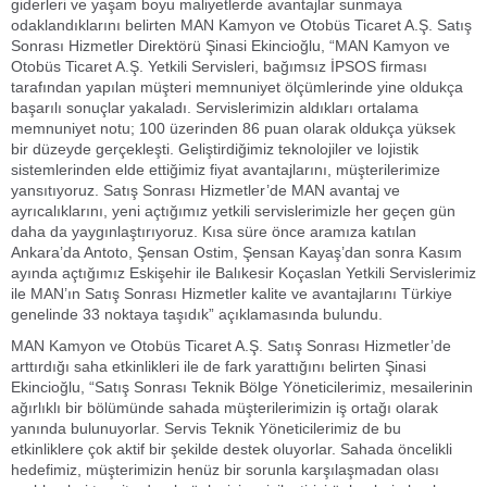
giderleri ve yaşam boyu maliyetlerde avantajlar sunmaya
odaklandıklarını belirten MAN Kamyon ve Otobüs Ticaret A.Ş. Satış
Sonrası Hizmetler Direktörü Şinasi Ekincioğlu, “MAN Kamyon ve
Otobüs Ticaret A.Ş. Yetkili Servisleri, bağımsız İPSOS firması
tarafından yapılan müşteri memnuniyet ölçümlerinde yine oldukça
başarılı sonuçlar yakaladı. Servislerimizin aldıkları ortalama
memnuniyet notu; 100 üzerinden 86 puan olarak oldukça yüksek
bir düzeyde gerçekleşti. Geliştirdiğimiz teknolojiler ve lojistik
sistemlerinden elde ettiğimiz fiyat avantajlarını, müşterilerimize
yansıtıyoruz. Satış Sonrası Hizmetler’de MAN avantaj ve
ayrıcalıklarını, yeni açtığımız yetkili servislerimizle her geçen gün
daha da yaygınlaştırıyoruz. Kısa süre önce aramıza katılan
Ankara’da Antoto, Şensan Ostim, Şensan Kayaş’dan sonra Kasım
ayında açtığımız Eskişehir ile Balıkesir Koçaslan Yetkili Servislerimiz
ile MAN’ın Satış Sonrası Hizmetler kalite ve avantajlarını Türkiye
genelinde 33 noktaya taşıdık” açıklamasında bulundu.
MAN Kamyon ve Otobüs Ticaret A.Ş. Satış Sonrası Hizmetler’de
arttırdığı saha etkinlikleri ile de fark yarattığını belirten Şinasi
Ekincioğlu, “Satış Sonrası Teknik Bölge Yöneticilerimiz, mesailerinin
ağırlıklı bir bölümünde sahada müşterilerimizin iş ortağı olarak
yanında bulunuyorlar. Servis Teknik Yöneticilerimiz de bu
etkinliklere çok aktif bir şekilde destek oluyorlar. Sahada öncelikli
hedefimiz, müşterimizin henüz bir sorunla karşılaşmadan olası