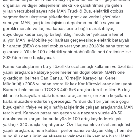
organları ve diğer bileşenlerin elektrikle çalıştırılmasıyla gelen
yılların tecrübesi sayesinde MAN Truck & Bus, elektrikli otobüs
segmentinde ulaştırma şirketlerine pratik ve verimli çözümler
sunuyor. MAN, şarj teknolojisinin depolama modülü sayısının
gerekli mesafe ve taşıma kapasitesine bağlı olarak ihtiyaç
duyulduğu kadar seçilip birleştirildiği ‘modüler’ yaklaşımı temel
alıyor. MAN, e-Mobilite yol haritası çerçevesinde elektrik bataryalı
bir aracın (BEV) ön-seri otobüs versiyonunu 2018’de saha testine
çıkaracak. Yüzde 100 elektrikli şehir otobüsünün seri üretimine ise
2020’den önce başlayacak.
Kamu kuruluşlarının bu yıl özellikle özel amaçlı kullanım ve özel üst
yapılı araçlarda kaliteye yönelmelerinin doğal olarak MAN’ı öne
çıkardığını belirten Can Cansu, “Örneğin Karayolları Genel
Müdürlüğü 2008 yılından sonra ilk kez Kar Küreyici araç alımı yaptı.
Burada ihale sonucu TGS 33.440 6x6 araçları tercih ettiler. Bu kış
itibari ile karayollarındaki turuncu araçlarımızı, en zorlu koşullarda
karla mücadele ederken göreceğiz. Yurdun dört bir yanında çoğu
büyükşehir itfaiye ve ağır hafriyat işlerinde çalışan araçlarında MAN
tercih etti. Kamyon pazarının geçen yıla nazaran yüzde 40-50
daralmasına karşın, kamuda yüzde 100 artış kaydederek, yılı
yaklaşık 340 araçla kapatıyoruz. Özel kapsamlı ve özel amaçlı üst
yapılı araçlarda, hem kalitesi, performansı ve dayanıklılığı, hem de
sunduğu geniş ürün ve aksesuar yelpazesi ile kamuda bu yıl MAN