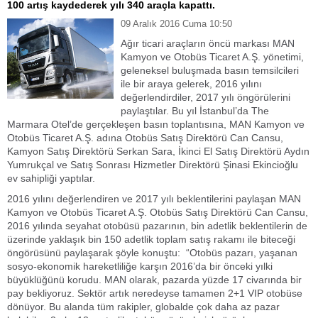
100 artış kaydederek yılı 340 araçla kapattı.
09 Aralık 2016 Cuma 10:50
Ağır ticari araçların öncü markası MAN
Kamyon ve Otobüs Ticaret A.Ş. yönetimi,
geleneksel buluşmada basın temsilcileri
ile bir araya gelerek, 2016 yılını
değerlendirdiler, 2017 yılı öngörülerini
paylaştılar. Bu yıl İstanbul’da The
Marmara Otel’de gerçekleşen basın toplantısına, MAN Kamyon ve
Otobüs Ticaret A.Ş. adına Otobüs Satış Direktörü Can Cansu,
Kamyon Satış Direktörü Serkan Sara, İkinci El Satış Direktörü Aydın
Yumrukçal ve Satış Sonrası Hizmetler Direktörü Şinasi Ekincioğlu
ev sahipliği yaptılar.
2016 yılını değerlendiren ve 2017 yılı beklentilerini paylaşan MAN
Kamyon ve Otobüs Ticaret A.Ş. Otobüs Satış Direktörü Can Cansu,
2016 yılında seyahat otobüsü pazarının, bin adetlik beklentilerin de
üzerinde yaklaşık bin 150 adetlik toplam satış rakamı ile biteceği
öngörüsünü paylaşarak şöyle konuştu: “Otobüs pazarı, yaşanan
sosyo-ekonomik hareketliliğe karşın 2016’da bir önceki yılki
büyüklüğünü korudu. MAN olarak, pazarda yüzde 17 civarında bir
pay bekliyoruz. Sektör artık neredeyse tamamen 2+1 VIP otobüse
dönüyor. Bu alanda tüm rakipler, globalde çok daha az pazar