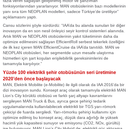
fazla verim sağlayan geliştirilmiş motor ve şanzıman
fonksiyonlarından yararlanıyor. MAN otobüslerinin bazı modellerinin
yanı sıra tüm NEOPLAN modelleri, sadece Türkiye’de üretiliyor”
açıklamasını yaptı.
Cansu sözlerini şöyle sürdürdü: “IAA’da bu alanda sunulan bir diğer
inovasyon da en son nesil önleyici seyir kontrol sistemleri alanında.
Artık MAN ve NEOPLAN otobüslerinin yakıt tüketiminin daha da
optimize edilmesini sağlayan EfficientRoll serbest tekerlek özelliğini
de ilk kez içeren MAN EfficientCruise da IAA’da tanıtıldı. MAN ve
NEOPLAN otobüsleri, her segmentde uzun mesafe ulaştırma
hizmetleri için şart koşulan erişilebilirlik gereksinimlerini de
tamamıyla karşılıyor.”
Yüzde 100 elektrikli şehir otobüsünün seri üretimine
2020’den önce başlayacak
MAN, Elektrik Mobilite (e-Mobilite) ile ilgili olarak da IAA 2016’da bir
dizi inovasyon sundu. Konsept araç olarak tamamıyla elektrikli MAN
Lion’s City körüklü otobüsü ve farklı şarj altyapı kavramlarını
sergileyen MAN Truck & Bus, ayrıca gece şehiriçi tedarik
uygulamalarında kullanılabilecek elektrikli bir TGS yarı-römork
çekiciyi de fuarda sergiledi. Yarı-römorku şehiriçi kullanımı için
optimize edilmiş bu konsept araç, düşük dara ağırlığı ile yüksek
hacimli yük kapasitesi sunuyor ve emisyonu (CO2, NOx, gürültü)
ise bulunmuyor. MAN Lion’s City Hybrid de; elektrikli güç aktırama