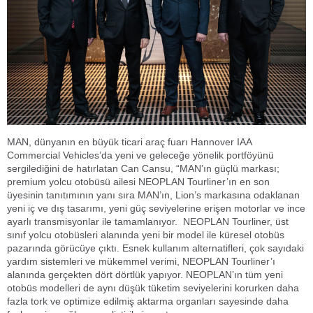
MAN, dünyanın en büyük ticari araç fuarı Hannover IAA
Commercial Vehicles’da yeni ve geleceğe yönelik portföyünü
sergilediğini de hatırlatan Can Cansu, “MAN’ın güçlü markası;
premium yolcu otobüsü ailesi NEOPLAN Tourliner’ın en son
üyesinin tanıtımının yanı sıra MAN’ın, Lion’s markasına odaklanan
yeni iç ve dış tasarımı, yeni güç seviyelerine erişen motorlar ve ince
ayarlı transmisyonlar ile tamamlanıyor. NEOPLAN Tourliner, üst
sınıf yolcu otobüsleri alanında yeni bir model ile küresel otobüs
pazarında görücüye çıktı. Esnek kullanım alternatifleri, çok sayıdaki
yardım sistemleri ve mükemmel verimi, NEOPLAN Tourliner’ı
alanında gerçekten dört dörtlük yapıyor. NEOPLAN’ın tüm yeni
otobüs modelleri de aynı düşük tüketim seviyelerini korurken daha
fazla tork ve optimize edilmiş aktarma organları sayesinde daha