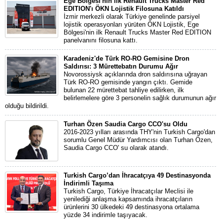
Ege Bölgesi'nin ilk Renault Trucks Master Red
EDITION'ı ÖKN Lojistik Filosuna Katıldı
İzmir merkezli olarak Türkiye genelinde parsiyel
lojistik operasyonları yürüten ÖKN Lojistik, Ege
Bölgesi'nin ilk Renault Trucks Master Red EDITION
panelvanını filosuna kattı.
Karadeniz'de Türk RO-RO Gemisine Dron
Saldırısı: 3 Mürettebatın Durumu Ağır
Novorossiysk açıklarında dron saldırısına uğrayan
Türk RO-RO gemisinde yangın çıktı. Gemide
bulunan 22 mürettebat tahliye edilirken, ilk
belirlemelere göre 3 personelin sağlık durumunun ağır
olduğu bildirildi.
Turhan Özen Saudia Cargo CCO'su Oldu
2016-2023 yılları arasında THY'nin Turkish Cargo'dan
sorumlu Genel Müdür Yardımcısı olan Turhan Özen,
Saudia Cargo CCO' su olarak atandı.
Turkish Cargo’dan İhracatçıya 49 Destinasyonda
İndirimli Taşıma
Turkish Cargo, Türkiye İhracatçılar Meclisi ile
yenilediği anlaşma kapsamında ihracatçıların
ürünlerini 30 ülkedeki 49 destinasyona ortalama
yüzde 34 indirimle taşıyacak.