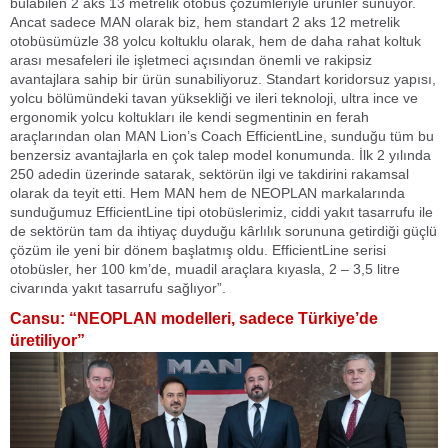
bulabilen 2 aks 13 metrelik otobüs çözümleriyle ürünler sunuyor.
Ancat sadece MAN olarak biz, hem standart 2 aks 12 metrelik
otobüsümüzle 38 yolcu koltuklu olarak, hem de daha rahat koltuk
arası mesafeleri ile işletmeci açısından önemli ve rakipsiz
avantajlara sahip bir ürün sunabiliyoruz. Standart koridorsuz yapısı,
yolcu bölümündeki tavan yüksekliği ve ileri teknoloji, ultra ince ve
ergonomik yolcu koltukları ile kendi segmentinin en ferah
araçlarından olan MAN Lion’s Coach EfficientLine, sunduğu tüm bu
benzersiz avantajlarla en çok talep model konumunda. İlk 2 yılında
250 adedin üzerinde satarak, sektörün ilgi ve takdirini rakamsal
olarak da teyit etti. Hem MAN hem de NEOPLAN markalarında
sunduğumuz EfficientLine tipi otobüslerimiz, ciddi yakıt tasarrufu ile
de sektörün tam da ihtiyaç duyduğu kârlılık sorununa getirdiği güçlü
çözüm ile yeni bir dönem başlatmış oldu. EfficientLine serisi
otobüsler, her 100 km’de, muadil araçlara kıyasla, 2 – 3,5 litre
civarında yakıt tasarrufu sağlıyor”.
Cansu: “NEOPLAN modelleri, sadece Türkiye’de
üretiliyor”