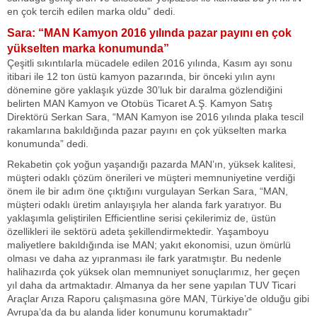
en çok tercih edilen marka oldu” dedi.
Sara: “MAN Kamyon 2016 yılında pazar payını en çok
yükselten marka konumunda”
Çeşitli sıkıntılarla mücadele edilen 2016 yılında, Kasım ayı sonu
itibari ile 12 ton üstü kamyon pazarında, bir önceki yılın aynı
dönemine göre yaklaşık yüzde 30’luk bir daralma gözlendiğini
belirten MAN Kamyon ve Otobüs Ticaret A.Ş. Kamyon Satış
Direktörü Serkan Sara, “MAN Kamyon ise 2016 yılında plaka tescil
rakamlarına bakıldığında pazar payını en çok yükselten marka
konumunda” dedi.
Rekabetin çok yoğun yaşandığı pazarda MAN’ın, yüksek kalitesi,
müşteri odaklı çözüm önerileri ve müşteri memnuniyetine verdiği
önem ile bir adım öne çıktığını vurgulayan Serkan Sara, “MAN,
müşteri odaklı üretim anlayışıyla her alanda fark yaratıyor. Bu
yaklaşımla geliştirilen Efficientline serisi çekilerimiz de, üstün
özellikleri ile sektörü adeta şekillendirmektedir. Yaşamboyu
maliyetlere bakıldığında ise MAN; yakıt ekonomisi, uzun ömürlü
olması ve daha az yıpranması ile fark yaratmıştır. Bu nedenle
halihazırda çok yüksek olan memnuniyet sonuçlarımız, her geçen
yıl daha da artmaktadır. Almanya da her sene yapılan TUV Ticari
Araçlar Arıza Raporu çalışmasına göre MAN, Türkiye’de olduğu gibi
Avrupa’da da bu alanda lider konumunu korumaktadır”