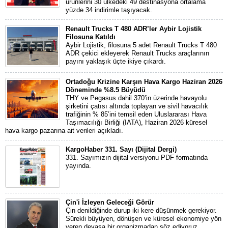
ürünlerini 30 ülkedeki 49 destinasyona ortalama
yüzde 34 indirimle taşıyacak.
Renault Trucks T 480 ADR’ler Aybir Lojistik
Filosuna Katıldı
Aybir Lojistik, filosuna 5 adet Renault Trucks T 480
ADR çekici ekleyerek Renault Trucks araçlarının
payını yaklaşık üçte ikiye çıkardı.
Ortadoğu Krizine Karşın Hava Kargo Haziran 2026
Döneminde %8.5 Büyüdü
THY ve Pegasus dahil 370’in üzerinde havayolu
şirketini çatısı altında toplayan ve sivil havacılık
trafiğinin % 85’ini temsil eden Uluslararası Hava
Taşımacılığı Birliği (IATA), Haziran 2026 küresel
hava kargo pazarına ait verileri açıkladı.
KargoHaber 331. Sayı (Dijital Dergi)
331. Sayımızın dijital versiyonu PDF formatında
yayında.
Çin'i İzleyen Geleceği Görür
Çin denildiğinde durup iki kere düşünmek gerekiyor.
Sürekli büyüyen, dönüşen ve küresel ekonomiye yön
veren devasa bir organizmadan söz ediyoruz.