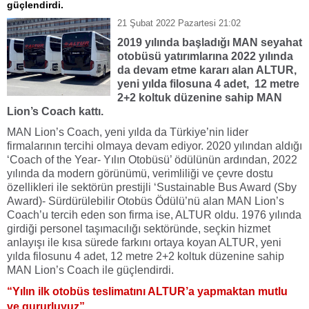
güçlendirdi.
21 Şubat 2022 Pazartesi 21:02
2019 yılında başladığı MAN seyahat
otobüsü yatırımlarına 2022
yılında
da devam etme kararı alan ALTUR,
yeni yılda filosuna 4 adet,
12 metre
2+2 koltuk düzenine sahip MAN
Lion’s Coach kattı.
MAN Lion’s Coach, yeni yılda da Türkiye’nin lider
firmalarının tercihi olmaya devam ediyor. 2020 yılından aldığı
‘Coach of the Year- Yılın Otobüsü’ ödülünün ardından, 2022
yılında da modern görünümü, verimliliği ve çevre dostu
özellikleri ile sektörün prestijli ‘Sustainable Bus Award (Sby
Award)- Sürdürülebilir Otobüs Ödülü’nü alan MAN Lion’s
Coach’u tercih eden son firma ise, ALTUR oldu. 1976 yılında
girdiği personel taşımacılığı sektöründe, seçkin hizmet
anlayışı ile kısa sürede farkını ortaya koyan ALTUR, yeni
yılda filosunu 4 adet, 12 metre 2+2 koltuk düzenine sahip
MAN Lion’s Coach ile güçlendirdi.
“Yılın ilk otobüs teslimatını ALTUR’a yapmaktan mutlu
ve gururluyuz”