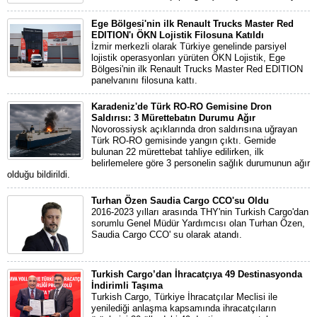
Ege Bölgesi'nin ilk Renault Trucks Master Red
EDITION'ı ÖKN Lojistik Filosuna Katıldı
İzmir merkezli olarak Türkiye genelinde parsiyel
lojistik operasyonları yürüten ÖKN Lojistik, Ege
Bölgesi'nin ilk Renault Trucks Master Red EDITION
panelvanını filosuna kattı.
Karadeniz'de Türk RO-RO Gemisine Dron
Saldırısı: 3 Mürettebatın Durumu Ağır
Novorossiysk açıklarında dron saldırısına uğrayan
Türk RO-RO gemisinde yangın çıktı. Gemide
bulunan 22 mürettebat tahliye edilirken, ilk
belirlemelere göre 3 personelin sağlık durumunun ağır
olduğu bildirildi.
Turhan Özen Saudia Cargo CCO'su Oldu
2016-2023 yılları arasında THY'nin Turkish Cargo'dan
sorumlu Genel Müdür Yardımcısı olan Turhan Özen,
Saudia Cargo CCO' su olarak atandı.
Turkish Cargo’dan İhracatçıya 49 Destinasyonda
İndirimli Taşıma
Turkish Cargo, Türkiye İhracatçılar Meclisi ile
yenilediği anlaşma kapsamında ihracatçıların