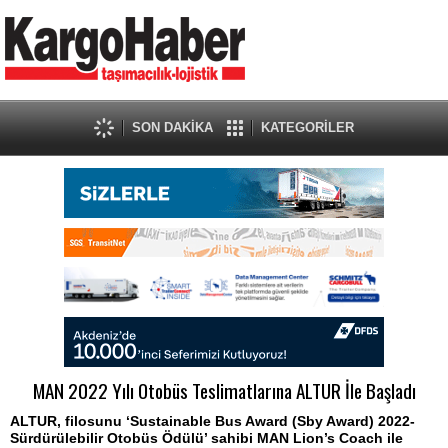
SON DAKİKA
KATEGORİLER
MAN 2022 Yılı Otobüs Teslimatlarına ALTUR İle Başladı
ALTUR, filosunu ‘Sustainable Bus Award (Sby Award) 2022-
Sürdürülebilir Otobüs Ödülü’ sahibi MAN Lion’s Coach ile