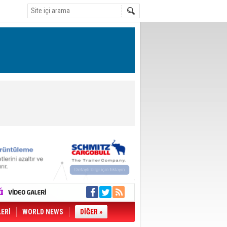
LERİ
WORLD NEWS
DİĞER »