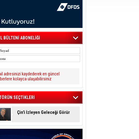
L BÜLTENİ ABONELİĞİ
il adresinizi kaydederek en güncel
berlere kolayca ulaşabilirsiniz
TÖRÜN SEÇTİKLERİ
Çin'i İzleyen Geleceği Görür