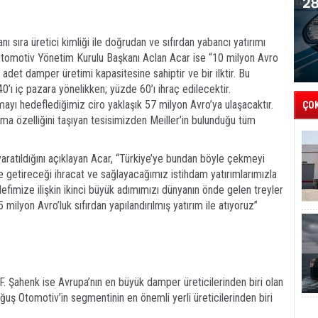
yanı sıra üretici kimliği ile doğrudan ve sıfırdan yabancı yatırımı
ş Otomotiv Yönetim Kurulu Başkanı Aclan Acar ise “10 milyon Avro
 adet damper üretimi kapasitesine sahiptir ve bir ilktir. Bu
’ı iç pazara yönelikken; yüzde 60’ı ihraç edilecektir.
ayı hedeflediğimiz ciro yaklaşık 57 milyon Avro’ya ulaşacaktır.
ÇO
olma özelliğini taşıyan tesisimizden Meiller’in bulunduğu tüm
 yaratıldığını açıklayan Acar, “Türkiye’ye bundan böyle çekmeyi
e getireceği ihracat ve sağlayacağımız istihdam yatırımlarımızla
mize ilişkin ikinci büyük adımımızı dünyanın önde gelen treyler
 milyon Avro’luk sıfırdan yapılandırılmış yatırım ile atıyoruz”
. Şahenk ise Avrupa’nın en büyük damper üreticilerinden biri olan
 Doğuş Otomotiv’in segmentinin en önemli yerli üreticilerinden biri