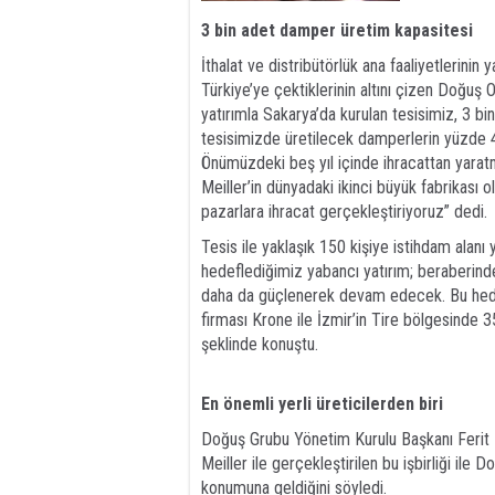
3 bin adet damper
üretim kapasitesi
İthalat ve distribütörlük ana faaliyetlerinin 
Türkiye’ye çektiklerinin altını çizen Doğu
yatırımla Sakarya’da kurulan tesisimiz, 3 bin
tesisimizde üretilecek damperlerin yüzde 40
Önümüzdeki beş yıl içinde ihracattan yaratm
Meiller’in dünyadaki ikinci büyük fabrikası 
pazarlara ihracat gerçekleştiriyoruz” dedi.
Tesis ile yaklaşık 150 kişiye istihdam alanı
hedeflediğimiz yabancı yatırım; beraberind
daha da güçlenerek devam edecek. Bu hedefi
firması Krone ile İzmir’in Tire bölgesinde 35
şeklinde konuştu.
En önemli yerli
üreticilerden biri
Doğuş Grubu Yönetim Kurulu Başkanı Ferit F
Meiller ile gerçekleştirilen bu işbirliği ile
konumuna geldiğini söyledi.