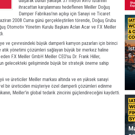
ulaşarak bunun yaklaşık 57 milyon Avro tutarının
ihracattan karşılanması hedeflenen Meiller Doğuş
Damper Fabrikası’nın açılışı için Sanayi ve Ticaret
 Haziran 2008 Cuma günü gerçekleştirilen törende, Doğuş Grubu
ğuş Otomotiv Yönetim Kurulu Başkanı Aclan Acar ve F.X Meiller
ı.
iye ve çevresindeki büyük damperli kamyon pazarları için birinci
 ve atık yönetimi çözümleri sağlayan büyük bir merkez haline
e eden F.X Meiller GmbH Meiller CEO’su Dr. Frank Hiller,
nun gelecekteki gelişiminde büyük bir stratejik öneme sahip
ii ve üreticiler Meiller markası altında ve en yüksek sanayi
rel bir üreticiden müşteriye özel damperli çözümleri edinme
kanın, Meiller'in global tedarik zincirini güçlendireceğini kaydetti.