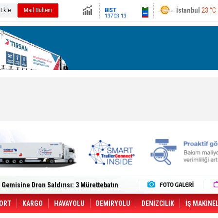
13703.13
Ankara
21 °C
 Ekle
Mail Bülteni
Altın
6551.46
Dolar
47.5819
Euro
55.103
lt Trucks Master Red EDITION'ı ÖKN Lojistik
Gemisine Dron Saldırısı: 3 Mürettebatın
o CCO'su Oldu
tçıya 49 Destinasyonda İndirimli Taşıma
er Aybir Lojistik Filosuna Katıldı
ORT
KARGO
HAVAYOLU
DEMİRYOLU
DENİZCİLİK
İŞ MAKİNE
 Hava Kargo Haziran 2026 Döneminde %8.5