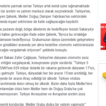
elerle parmak ısırtan Türkiye artık kendi içine sığmamaktadır.
yi bir üretim ve yatırım merkezi olarak seçmektedir. Türkiye’nin,
diyen Şahenk, Meiller Doğuş Damper Fabrikası’nın sektördeki
anında inşaat sektörüne de katkı sağlayacağını kaydetti.
e pazarını değil, bölge ülkelerini de hedefleyen tesisin Sakarya’yı
 haline getireceğini ifade eden Şahenk, “Ayrıca bu ortaklığın
lamasını hedefliyoruz. Grubumuzun dünya üzerindeki gelişmelere
in gönüllüleri arasında yer alma hedefine otomotiv sektörümüzün
lacağını vurgulamak istiyorum” şeklinde konuştu.
ret Bakanı Zafer Çağlayan, Türkiye’nin dünyanın otomotiv üssü
ettiğini vurgulayarak, konuşmasını şöyle sürdürdü: “Türkiye 5
SMH’sını 659 milyar dolarlık bir rakama getirerek dünyanın 17’nci,
lmiştir. Türkiye, dünyadaki her bin aracın 15’inin üretildiği, her
iyede bir aracın ihraç edildiği bir ülkedir. Türkiye otobüs
ç üretiminde ikinci olmuş bir ülkedir. Bizim daha fazla Meiller’lere
ırımlarından ötürü hem Meiller hem de Doğuş Grubu’na çok
 önemsiyorum. Türkiye Avrasya’nın ve Avrupa’nın üretim üssü
emli koridordur. Meiller Grubu doğru bir yatırım yapmıştır.”