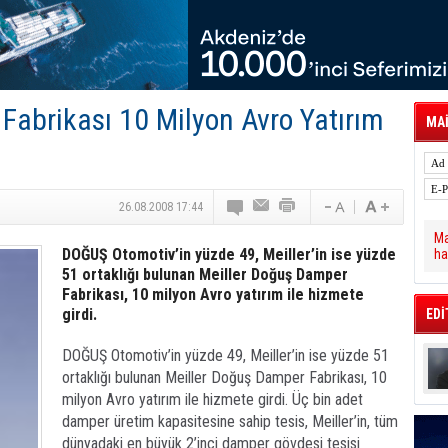
tal Dergi)
rür
önetimini Dijitalleştiriyor
thens in June, Up 8.5%
ia ile Güçlendirdi
 Saadia Zahidi Getirildi. IATA Tarihinde İlk
Fabrikası 10 Milyon Avro Yatırım
ia Zahidi as Director General
MAİ
a Ankara ile Hizmet Ağını Güçlendirdi
spress’e 10 Adet T520 Çekici Teslim Etti
26.08.2008 17:44
Ma
DOĞUŞ Otomotiv’in yüzde 49, Meiller’in ise yüzde
ha
51 ortaklığı bulunan Meiller Doğuş Damper
Fabrikası, 10 milyon Avro yatırım ile hizmete
girdi.
EDİ
DOĞUŞ Otomotiv’in yüzde 49, Meiller’in ise yüzde 51
ortaklığı bulunan Meiller Doğuş Damper Fabrikası, 10
milyon Avro yatırım ile hizmete girdi. Üç bin adet
damper üretim kapasitesine sahip tesis, Meiller’in, tüm
dünyadaki en büyük 2’inci damper gövdesi tesisi