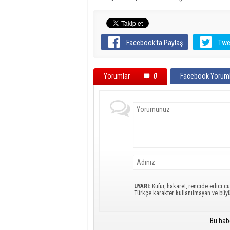
Facebook'ta Paylaş
Twe
Yorumlar
0
Facebook Yoruml
UYARI:
Küfür, hakaret, rencide edici cü
Türkçe karakter kullanılmayan ve büy
Bu hab