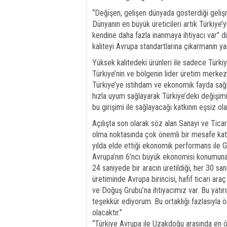
“Değişen, gelişen dünyada gösterdiği gelişm
Dünyanın en büyük üreticileri artık Türkiye’
kendine daha fazla inanmaya ihtiyacı var” 
kaliteyi Avrupa standartlarına çıkarmanın y
Yüksek kalitedeki ürünleri ile sadece Türkiy
Türkiye’nin ve bölgenin lider üretim merkezi
Türkiye’ye istihdam ve ekonomik fayda sağ
hızla uyum sağlayarak Türkiye’deki değişim
bu girişimi ile sağlayacağı katkının eşsiz o
Açılışta son olarak söz alan Sanayi ve Tica
olma noktasında çok önemli bir mesafe kat 
yılda elde ettiği ekonomik performans ile G
Avrupa’nın 6’ncı büyük ekonomisi konumuna ge
24 saniyede bir aracın üretildiği, her 30 san
üretiminde Avrupa birincisi, hafif ticari ara
ve Doğuş Grubu’na ihtiyacımız var. Bu yat
teşekkür ediyorum.
Bu ortaklığı fazlasıyla
olacaktır.”
“Türkiye Avrupa ile Uzakdoğu arasında en ön