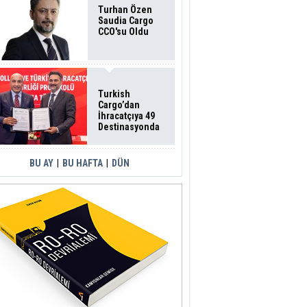
Turhan Özen
Saudia Cargo
CCO'su Oldu
Turkish
Cargo’dan
İhracatçıya 49
Destinasyonda
İndirimli Taşıma
BU AY
|
BU HAFTA
|
DÜN