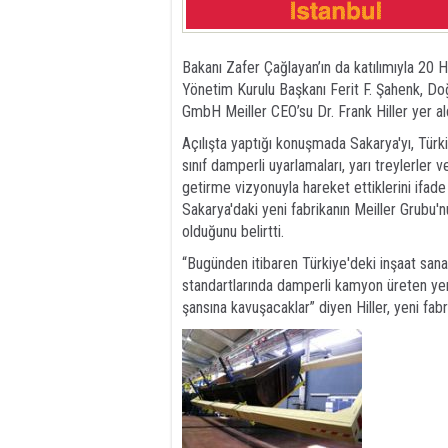
Bakanı Zafer Çağlayan’ın da katılımıyla 20
Yönetim Kurulu Başkanı Ferit F. Şahenk, Do
GmbH Meiller CEO’su Dr. Frank Hiller yer ald
Açılışta yaptığı konuşmada Sakarya'yı, Türk
sınıf damperli uyarlamaları, yarı treylerler
getirme vizyonuyla hareket ettiklerini ifad
Sakarya'daki yeni fabrikanın Meiller Grubu'
olduğunu belirtti.
“Bugünden itibaren Türkiye'deki inşaat sanay
standartlarında damperli kamyon üreten ye
şansına kavuşacaklar” diyen Hiller, yeni fabri