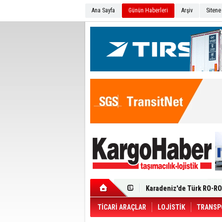
Ana Sayfa
Günün Haberleri
Arşiv
Sitene
Ege Bölgesi'nin ilk Renau
Filosuna Katıldı
Karadeniz'de Türk RO-RO 
Durumu Ağır
Turhan Özen Saudia Carg
Turkish Cargo’dan İhraca
Renault Trucks T 480 ADR’l
TİCARİ ARAÇLAR
LOJİSTİK
TRANSP
Ortadoğu Krizine Karşın