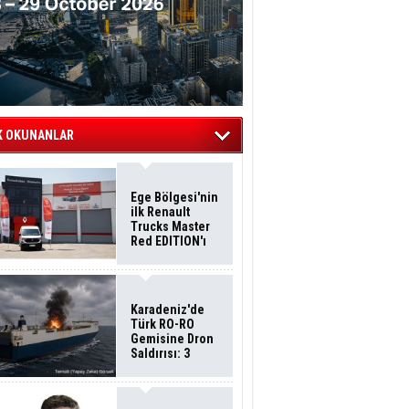
K OKUNANLAR
Ege Bölgesi'nin
ilk Renault
Trucks Master
Red EDITION'ı
ÖKN Lojistik
Filosuna Katıldı
Karadeniz'de
Türk RO-RO
Gemisine Dron
Saldırısı: 3
Mürettebatın
Durumu Ağır