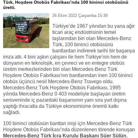
Türk, Hoşdere Otobüs Fabrikası’nda 100 bininci otobüsünü
üretti.
26 Ekim 2022 Çarşamba 15:39
Türkiye’de 1967 yılından bu yana ağır
ticari araç endüstrisinin temel
taşlarından biri olan Mercedes-Benz
Türk, 100 bininci otobüsünü
bantlardan indirerek tarihi bir başarıya
imza attı. 4 bini aşkın çalışanı ile hem Türkiye'nin hem de
dünyanın en teknolojik, en çevreci ve en entegre otobüs
üretim merkezlerinden biri olan Mercedes-Benz Türk
Hoşdere Otobüs Fabrikası'nın bantlarından inen 100 bininci
otobüs üçüncü nesil Mercedes-Benz Travego oldu.
Mercedes-Benz Türk Hoşdere Otobüs Fabrikası,
1995
yılında Mercedes-Benz 0 403 modeliyle başlayan üretim
serüveninde
iç pazardaki başarısının yanı sıra yurt dışına
yaptığı ihracatla da Türkiye ekonomisine önemli katkı
sağladı.
100 bininci otobüsün banttan inişi için Mercedes-Benz Türk
Hoşdere Otobüs Fabrikası’nda düzenlenen törende konuşan
Mercedes-Benz Türk İcra Kurulu Başkanı Süer Sülün
,