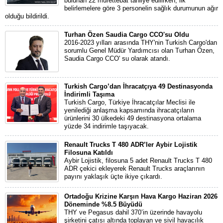
bulunan 22 mürettebat tahliye edilirken, ilk
belirlemelere göre 3 personelin sağlık durumunun ağır
olduğu bildirildi.
Turhan Özen Saudia Cargo CCO'su Oldu
2016-2023 yılları arasında THY'nin Turkish Cargo'dan
sorumlu Genel Müdür Yardımcısı olan Turhan Özen,
Saudia Cargo CCO' su olarak atandı.
Turkish Cargo’dan İhracatçıya 49 Destinasyonda
İndirimli Taşıma
Turkish Cargo, Türkiye İhracatçılar Meclisi ile
yenilediği anlaşma kapsamında ihracatçıların
ürünlerini 30 ülkedeki 49 destinasyona ortalama
yüzde 34 indirimle taşıyacak.
Renault Trucks T 480 ADR’ler Aybir Lojistik
Filosuna Katıldı
Aybir Lojistik, filosuna 5 adet Renault Trucks T 480
ADR çekici ekleyerek Renault Trucks araçlarının
payını yaklaşık üçte ikiye çıkardı.
Ortadoğu Krizine Karşın Hava Kargo Haziran 2026
Döneminde %8.5 Büyüdü
THY ve Pegasus dahil 370’in üzerinde havayolu
şirketini çatısı altında toplayan ve sivil havacılık