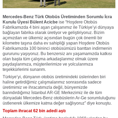
Mercedes-Benz Türk Otobüs Üretiminden Sorumlu İcra
Kurulu Üyesi Bülent Acicbe
ise “
Hoşdere Otobüs
Fabrikamızda 4 bini aşan çalışanımız ile Türkiye’yi dünyaya
bağlayan fabrika olarak üretiyor ve geliştiriyoruz
.
Bizim
açımızdan ve ülkemiz açısından bugün çok önemli bir
kilometre taşına daha ev sahipliği yapan Hoşdere Otobüs
Fabrikamızda 100 bininci otobüsümüzü banttan indirmenin
gururunu yaşıyoruz. Bu benzersiz anı yaşamamızda katkısı
olan başta tüm çalışma arkadaşlarımız olmak üzere
paydaşlarımıza, müşterilerimize ve yolcularımıza
teşekkürlerimi sunarım.
Türkiye’yi, dünyanın otobüs üretimindeki üslerinden biri
haline getirdiğimiz çalışmalarımız sonrasında sadece
üretimimiz ve ihracatımızla değil, bünyemizde
barındırdığımız İstanbul AR-GE Merkezimiz ile de tüm
dünyadaki Mercedes-Benz otobüslerin Ar-Ge sorumluluğunu
üstlenerek ülkemize katma değer sağlıyoruz” diye konuştu.
Toplam ihracat 62 bin adedi aştı