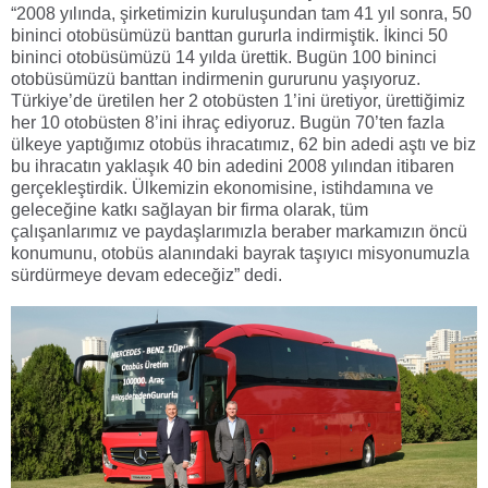
“
2008 yılında, şirketimizin kuruluşundan tam 41 yıl sonra, 50
bininci otobüsümüzü banttan gururla indirmiştik. İkinci 50
bininci otobüsümüzü 14 yılda ürettik. Bugün 100 bininci
otobüsümüzü banttan indirmenin gururunu yaşıyoruz.
Türkiye’de üretilen her 2 otobüsten 1’ini üretiyor, ürettiğimiz
her 10 otobüsten 8’ini ihraç ediyoruz. Bugün 70’ten fazla
ülkeye yaptığımız otobüs ihracatımız, 62 bin adedi aştı ve biz
bu ihracatın yaklaşık 40 bin adedini 2008 yılından itibaren
gerçekleştirdik. Ülkemizin ekonomisine, istihdamına ve
geleceğine katkı sağlayan bir firma olarak, tüm
çalışanlarımız ve paydaşlarımızla beraber markamızın öncü
konumunu, otobüs alanındaki bayrak taşıyıcı misyonumuzla
sürdürmeye devam edeceğiz” dedi.