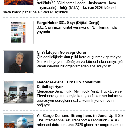
trafiğinin % 85’ini temsil eden Uluslararası Hava
Taşımacılığı Birliği (IATA), Haziran 2026 küresel
hava kargo pazarına ait verileri açıkladı.
KargoHaber 331. Sayı (Dijital Dergi)
331. Sayımızın dijital versiyonu PDF formatında
yayında.
Çin'i İzleyen Geleceği Görür
Çin denildiğinde durup iki kere düşünmek gerekiyor.
Sürekli büyüyen, dönüşen ve küresel ekonomiye yön
veren devasa bir organizmadan söz ediyoruz.
Mercedes-Benz Türk Filo Yönetimini
Dijitalleştiriyor
Mercedes-Benz Türk; My TruckPoint, TruckLive ve
Fleetboard çözümleriyle kamyon filolarının bakım ve
operasyon süreçlerini daha verimli yönetmesini
sağlıyor.
Air Cargo Demand Strengthens in June, Up 8.5%
The International Air Transport Association (IATA)
released data for June 2026 global air cargo markets