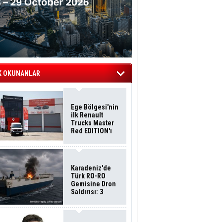
K OKUNANLAR
Ege Bölgesi'nin
ilk Renault
Trucks Master
Red EDITION'ı
ÖKN Lojistik
Filosuna Katıldı
Karadeniz'de
Türk RO-RO
Gemisine Dron
Saldırısı: 3
Mürettebatın
Durumu Ağır