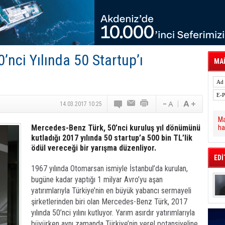
tal Dergi)
rür
önetimini Dijitalleştiriyor
thens in June, Up 8.5%
ia ile Güçlendirdi
 Saadia Zahidi Getirildi. IATA Tarihinde İlk
nci Yılında 50 Startup’ı
ia Zahidi as Director General
MAİ
a Ankara ile Hizmet Ağını Güçlendirdi
spress’e 10 Adet T520 Çekici Teslim Etti
14.03.2017 10:25
Ma
Mercedes-Benz Türk, 50’nci kuruluş yıl dönümünü
ha
kutladığı 2017 yılında 50 startup’a 500 bin TL’lik
ödül vereceği bir yarışma düzenliyor.
EDİ
1967 yılında Otomarsan ismiyle İstanbul’da kurulan,
bugüne kadar yaptığı 1 milyar Avro’yu aşan
yatırımlarıyla Türkiye’nin en büyük yabancı sermayeli
şirketlerinden biri olan Mercedes-Benz Türk, 2017
yılında 50’nci yılını kutluyor. Yarım asırdır yatırımlarıyla
büyürken aynı zamanda Türkiye’nin yerel potansiyeline