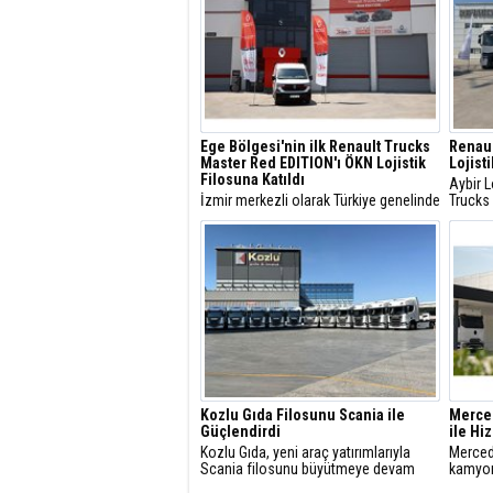
Ege Bölgesi'nin ilk Renault Trucks
Renaul
Master Red EDITION'ı ÖKN Lojistik
Lojist
Filosuna Katıldı
Aybir L
İzmir merkezli olarak Türkiye genelinde
Trucks
parsiyel lojistik operasyonları yürüten
Renault
ÖKN Lojistik, Ege Bölgesi'nin ilk
yaklaşı
Renault Trucks Master Red EDITION
panelvanını filosuna kattı.
Kozlu Gıda Filosunu Scania ile
Merce
Güçlendirdi
ile Hi
Kozlu Gıda, yeni araç yatırımlarıyla
Merced
Scania filosunu büyütmeye devam
kamyon
ediyor.
ve satı