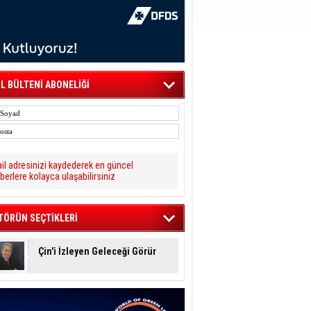
L BÜLTENİ ABONELİĞİ
il adresinizi kaydederek en güncel
berlere kolayca ulaşabilirsiniz
TÖRÜN SEÇTİKLERİ
Çin'i İzleyen Geleceği Görür