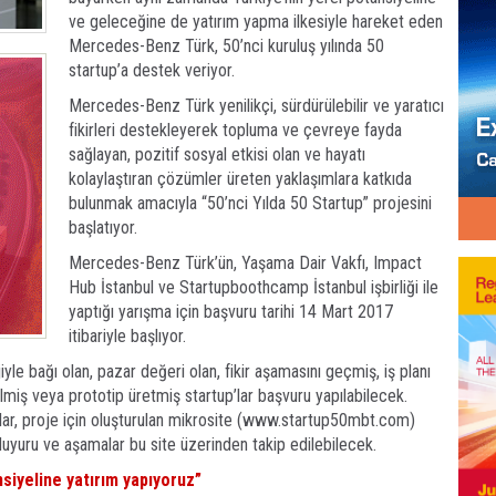
ve geleceğine de yatırım yapma ilkesiyle hareket eden
Mercedes-Benz Türk, 50’nci kuruluş yılında 50
startup’a destek veriyor.
Mercedes-Benz Türk yenilikçi, sürdürülebilir ve yaratıcı
fikirleri destekleyerek topluma ve çevreye fayda
sağlayan, pozitif sosyal etkisi olan ve hayatı
kolaylaştıran çözümler üreten yaklaşımlara katkıda
bulunmak amacıyla “50’nci Yılda 50 Startup” projesini
başlatıyor.
Mercedes-Benz Türk’ün, Yaşama Dair Vakfı, Impact
Hub İstanbul ve Startupboothcamp İstanbul işbirliği ile
yaptığı yarışma için başvuru tarihi 14 Mart 2017
itibariyle başlıyor.
yle bağı olan, pazar değeri olan, fikir aşamasını geçmiş, iş planı
miş veya prototip üretmiş startup’lar başvuru yapılabilecek.
ular, proje için oluşturulan mikrosite (www.startup50mbt.com)
uyuru ve aşamalar bu site üzerinden takip edilebilecek.
siyeline yatırım yapıyoruz”