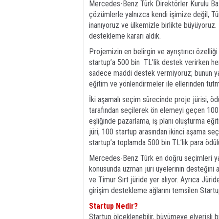
Mercedes-Benz Türk Direktörler Kurulu Baş
çözümlerle yalnızca kendi işimize değil, Tü
inanıyoruz ve ülkemizle birlikte büyüyoruz.
destekleme kararı aldık.
Projemizin en belirgin ve ayrıştırıcı özell
startup’a 500 bin TL’lik destek verirken her
sadece maddi destek vermiyoruz; bunun yanı
eğitim ve yönlendirmeler ile ellerinden tutm
İki aşamalı seçim sürecinde proje jürisi, öd
tarafından seçilerek ön elemeyi geçen 100 
eşliğinde pazarlama, iş planı oluşturma eğiti
jüri, 100 startup arasından ikinci aşama seç
startup’a toplamda 500 bin TL’lik para ödül
Mercedes-Benz Türk en doğru seçimleri yap
konusunda uzman jüri üyelerinin desteğini a
ve Timur Sırt jüride yer alıyor. Ayrıca Jürid
girişim destekleme ağlarını temsilen Star
Startup Nedir?
Startup ölçeklenebilir, büyümeye elverişli b