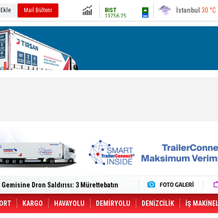
13756.25
Ankara
30 °C
 Ekle
Mail Bülteni
Altın
6541.65
Dolar
47.5885
Euro
55.0398
lt Trucks Master Red EDITION'ı ÖKN Lojistik
Gemisine Dron Saldırısı: 3 Mürettebatın
o CCO'su Oldu
tçıya 49 Destinasyonda İndirimli Taşıma
er Aybir Lojistik Filosuna Katıldı
ORT
KARGO
HAVAYOLU
DEMİRYOLU
DENİZCİLİK
İŞ MAKİNE
 Hava Kargo Haziran 2026 Döneminde %8.5