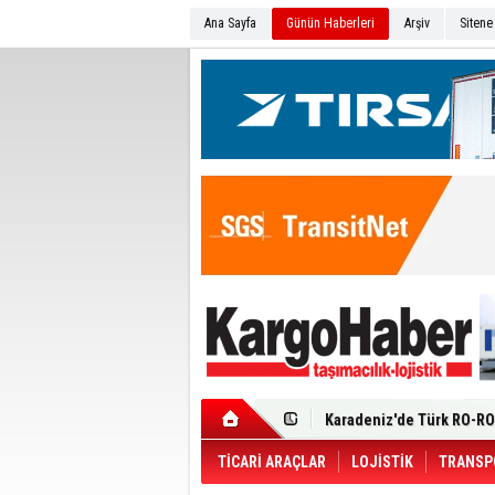
Ana Sayfa
Günün Haberleri
Arşiv
Sitene
Ege Bölgesi'nin ilk Renau
Filosuna Katıldı
Karadeniz'de Türk RO-RO 
Durumu Ağır
Turhan Özen Saudia Carg
Turkish Cargo’dan İhraca
Renault Trucks T 480 ADR’l
TİCARİ ARAÇLAR
LOJİSTİK
TRANSP
Ortadoğu Krizine Karşın