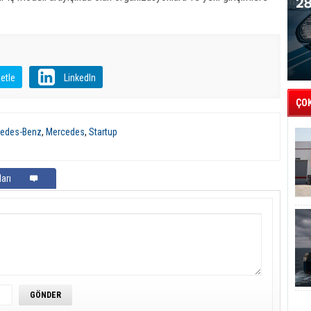
etle
LinkedIn
ÇO
edes-Benz
,
Mercedes
,
Startup
arı