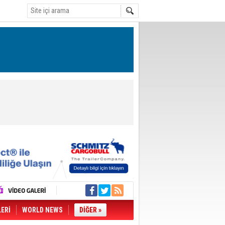
LERİ
WORLD NEWS
DİĞER »