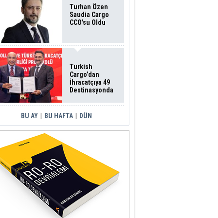
Turhan Özen
Saudia Cargo
CCO'su Oldu
Turkish
Cargo’dan
İhracatçıya 49
Destinasyonda
İndirimli Taşıma
BU AY
|
BU HAFTA
|
DÜN