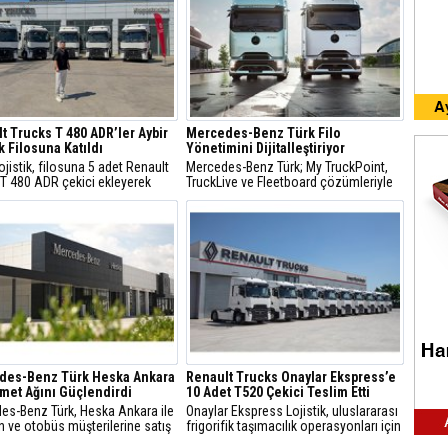
t Trucks T 480 ADR’ler Aybir
Mercedes-Benz Türk Filo
ik Filosuna Katıldı
Yönetimini Dijitalleştiriyor
ojistik, filosuna 5 adet Renault
Mercedes-Benz Türk; My TruckPoint,
 T 480 ADR çekici ekleyerek
TruckLive ve Fleetboard çözümleriyle
 Trucks araçlarının payını
kamyon filolarının bakım ve operasyon
k üçte ikiye çıkardı.
süreçlerini daha verimli yönetmesini
sağlıyor.
des-Benz Türk Heska Ankara
Renault Trucks Onaylar Ekspress’e
zmet Ağını Güçlendirdi
10 Adet T520 Çekici Teslim Etti
es-Benz Türk, Heska Ankara ile
Onaylar Ekspress Lojistik, uluslararası
 ve otobüs müşterilerine satış
frigorifik taşımacılık operasyonları için
ş sonrası hizmetleri tek çatı
10 adet Renault Trucks T520 çekiciyi