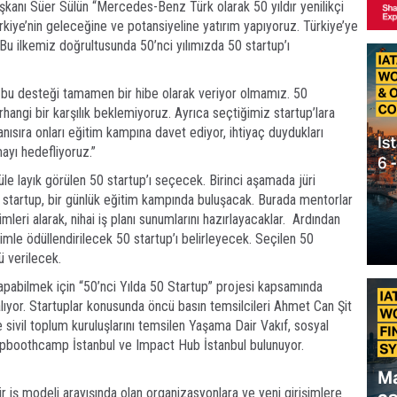
kanı Süer Sülün “Mercedes-Benz Türk olarak 50 yıldır yenilikçi
rkiye’nin geleceğine ve potansiyeline yatırım yapıyoruz. Türkiye’ye
 Bu ilkemiz doğrultusunda 50’nci yılımızda 50 startup’ı
iği bu desteği tamamen bir hibe olarak veriyor olmamız. 50
hangi bir karşılık beklemiyoruz. Ayrıca seçtiğimiz startup’lara
sıra onları eğitim kampına davet ediyor, ihtiyaç duydukları
ayı hedefliyoruz.”
üle layık görülen 50 startup’ı seçecek. Birinci aşamada jüri
startup, bir günlük eğitim kampında buluşacak. Burada mentorlar
mleri alarak, nihai iş planı sunumlarını hazırlayacaklar. Ardından
imle ödüllendirilecek 50 startup’ı belirleyecek. Seçilen 50
ü verilecek.
abilmek için “50’nci Yılda 50 Startup” projesi kapsamında
lıyor. Startuplar konusunda öncü basın temsilcileri Ahmet Can Şit
e sivil toplum kuruluşlarını temsilen Yaşama Dair Vakıf, sosyal
tupboothcamp İstanbul ve Impact Hub İstanbul bulunuyor.
ir iş modeli arayışında olan organizasyonlara ve yeni girişimlere