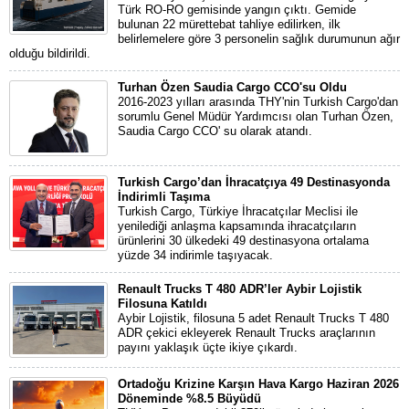
Türk RO-RO gemisinde yangın çıktı. Gemide
bulunan 22 mürettebat tahliye edilirken, ilk
belirlemelere göre 3 personelin sağlık durumunun ağır
olduğu bildirildi.
Turhan Özen Saudia Cargo CCO'su Oldu
2016-2023 yılları arasında THY'nin Turkish Cargo'dan
sorumlu Genel Müdür Yardımcısı olan Turhan Özen,
Saudia Cargo CCO' su olarak atandı.
Turkish Cargo’dan İhracatçıya 49 Destinasyonda
İndirimli Taşıma
Turkish Cargo, Türkiye İhracatçılar Meclisi ile
yenilediği anlaşma kapsamında ihracatçıların
ürünlerini 30 ülkedeki 49 destinasyona ortalama
yüzde 34 indirimle taşıyacak.
Renault Trucks T 480 ADR’ler Aybir Lojistik
Filosuna Katıldı
Aybir Lojistik, filosuna 5 adet Renault Trucks T 480
ADR çekici ekleyerek Renault Trucks araçlarının
payını yaklaşık üçte ikiye çıkardı.
Ortadoğu Krizine Karşın Hava Kargo Haziran 2026
Döneminde %8.5 Büyüdü