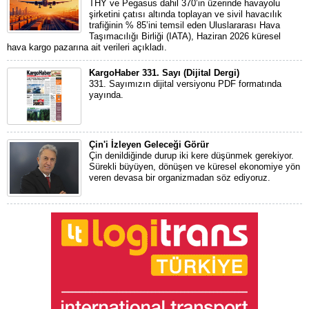
THY ve Pegasus dahil 370’in üzerinde havayolu
şirketini çatısı altında toplayan ve sivil havacılık
trafiğinin % 85’ini temsil eden Uluslararası Hava
Taşımacılığı Birliği (IATA), Haziran 2026 küresel
hava kargo pazarına ait verileri açıkladı.
KargoHaber 331. Sayı (Dijital Dergi)
331. Sayımızın dijital versiyonu PDF formatında
yayında.
Çin'i İzleyen Geleceği Görür
Çin denildiğinde durup iki kere düşünmek gerekiyor.
Sürekli büyüyen, dönüşen ve küresel ekonomiye yön
veren devasa bir organizmadan söz ediyoruz.