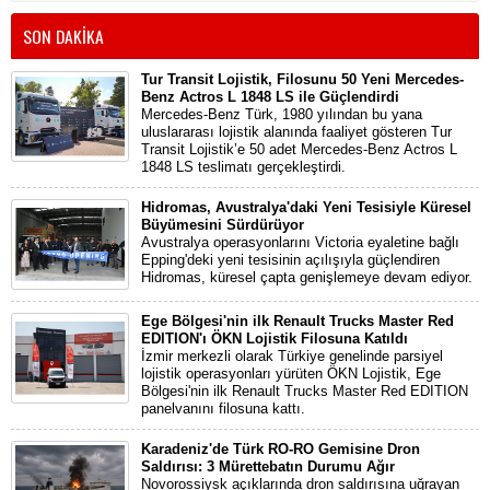
SON DAKİKA
Tur Transit Lojistik, Filosunu 50 Yeni Mercedes-
Benz Actros L 1848 LS ile Güçlendirdi
Mercedes-Benz Türk, 1980 yılından bu yana
uluslararası lojistik alanında faaliyet gösteren Tur
Transit Lojistik’e 50 adet Mercedes-Benz Actros L
1848 LS teslimatı gerçekleştirdi.
Hidromas, Avustralya'daki Yeni Tesisiyle Küresel
Büyümesini Sürdürüyor
Avustralya operasyonlarını Victoria eyaletine bağlı
Epping'deki yeni tesisinin açılışıyla güçlendiren
Hidromas, küresel çapta genişlemeye devam ediyor.
Ege Bölgesi'nin ilk Renault Trucks Master Red
EDITION'ı ÖKN Lojistik Filosuna Katıldı
İzmir merkezli olarak Türkiye genelinde parsiyel
lojistik operasyonları yürüten ÖKN Lojistik, Ege
Bölgesi'nin ilk Renault Trucks Master Red EDITION
panelvanını filosuna kattı.
Karadeniz'de Türk RO-RO Gemisine Dron
Saldırısı: 3 Mürettebatın Durumu Ağır
Novorossiysk açıklarında dron saldırısına uğrayan