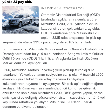
yüzde 23 pay aldı.
07 Ocak 2019 Pazartesi 17:23
Otomotiv Distribütörleri Derneği (ODD)
tarafından açıklanan rakamlara göre
Mitsubishi L200, 2018 yılında pick-up
kategorisinde en çok satılan araç oldu.
ODD rakamlarına göre Mitsubishi L200
toplam 3335 adet araç satışı ile pick-up
segmentinde yüzde 23’lük pazar payı ile 2018’i tamamladı.
Bunun yanı sıra, Mitsubishi Motors markası, Otomotiv Distribütörleri
Derneği tarafından bu yıl 9.su düzenlenen Satış ve İletişim Ödülleri
Ödül Töreninde (ODD) “Hafif Ticari Araçlarda En Hızlı Büyüyen
Marka” ödülüne layık görüldü.
L200, Mitsubishi Motors’un yetmiş yıllık pick-up teknolojisi ile
tasarlandı. Yüksek donanım seviyesine sahip olan Mitsubishi L200,
ekonomik yakıt tüketimi ve kolay manevra kabiliyetiyle
kullanıcılarının hayatını kolaylaştırıyor. Bir pick-up’ın sağlamlığının
ve dayanıklılığının yanı sıra sınıfında öncü konfor ve güvenlik
özelliklerine sahip olan Mitsubishi L200, RISE gövde yapısı, darbe
emici şasisi ve gelişmiş süspansiyon sistemi sayesinde her türlü yol
koşulunda rahatlıkla yol alıyor. Mitsubishi L200’lerin 6 farklı
donanım versiyonu bulunuyor.