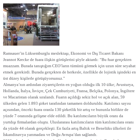
Ramsauer’in Lüksemburglu meslektaşı, Ekonomi ve Dış Ticaret Bakanı
Jeannot Krecke de fuara ilişkin görüşlerini şöyle aktardı: “Bu fuar gerçekten
muazzam. Burada tanıştığım CEO’ların tümünü görmek için uzun süre seyahat
etmek gerekirdi. Burada gerçekten de herkesle, özellikle de lojistik işindeki en
üst düzey kişilerle görüşüyorsunuz.”
Almanya’nın ardından ziyaretçilerin en yoğun olduğu ilk 10 ülke; Avusturya,
Hollanda, İtalya, İsviçre, Çek Cumhuriyeti, Fransa, Belçika, Polonya, İngiltere
ve Macaristan olarak sıralandı. Fuarın açıldığı sekiz hol ve açık alan, 59
ülkeden gelen 1.893 şirket tarafından tamamen dolduruldu. Katılımcı sayısı
açısından, önceki fuara oranla 130 şirketlik bir artış ve bununla birlikte de
yüzde 7 oranında gelişme elde edildi. Bu katılımcıların büyük oranı da
yurtdışı firmalardan oluştu. Uluslararası katılımcıların tüm katılımcılara oranı
da yüzde 44 olarak gerçekleşti. En fazla artış Baltık ve Benelüks ülkeleri ile
İskandinavya yarımadası ve Doğu Avrupa’dan sağlandı.