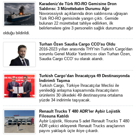
Karadeniz'de Türk RO-RO Gemisine Dron
Saldırısı: 3 Mürettebatın Durumu Ağır
Novorossiysk açıklarında dron saldırısına uğrayan
Türk RO-RO gemisinde yangın çıktı. Gemide
bulunan 22 mürettebat tahliye edilirken, ilk
belirlemelere göre 3 personelin sağlık durumunun ağır
olduğu bildirildi.
Turhan Özen Saudia Cargo CCO'su Oldu
2016-2023 yılları arasında THY'nin Turkish Cargo'dan
sorumlu Genel Müdür Yardımcısı olan Turhan Özen,
Saudia Cargo CCO' su olarak atandı.
Turkish Cargo’dan İhracatçıya 49 Destinasyonda
İndirimli Taşıma
Turkish Cargo, Türkiye İhracatçılar Meclisi ile
yenilediği anlaşma kapsamında ihracatçıların
ürünlerini 30 ülkedeki 49 destinasyona ortalama
yüzde 34 indirimle taşıyacak.
Renault Trucks T 480 ADR’ler Aybir Lojistik
Filosuna Katıldı
Aybir Lojistik, filosuna 5 adet Renault Trucks T 480
ADR çekici ekleyerek Renault Trucks araçlarının
payını yaklaşık üçte ikiye çıkardı.