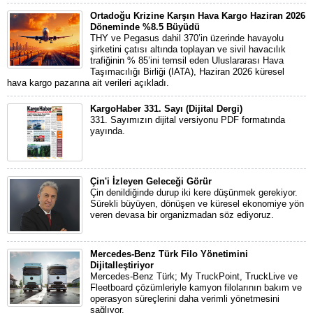
Ortadoğu Krizine Karşın Hava Kargo Haziran 2026
Döneminde %8.5 Büyüdü
THY ve Pegasus dahil 370’in üzerinde havayolu
şirketini çatısı altında toplayan ve sivil havacılık
trafiğinin % 85’ini temsil eden Uluslararası Hava
Taşımacılığı Birliği (IATA), Haziran 2026 küresel
hava kargo pazarına ait verileri açıkladı.
KargoHaber 331. Sayı (Dijital Dergi)
331. Sayımızın dijital versiyonu PDF formatında
yayında.
Çin'i İzleyen Geleceği Görür
Çin denildiğinde durup iki kere düşünmek gerekiyor.
Sürekli büyüyen, dönüşen ve küresel ekonomiye yön
veren devasa bir organizmadan söz ediyoruz.
Mercedes-Benz Türk Filo Yönetimini
Dijitalleştiriyor
Mercedes-Benz Türk; My TruckPoint, TruckLive ve
Fleetboard çözümleriyle kamyon filolarının bakım ve
operasyon süreçlerini daha verimli yönetmesini
sağlıyor.