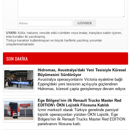
UYARI:
Küfür, hakaret, rencide edici cümleler veya imalar, inançlara saldırı içeren,
imla kuralları ile yazılmamış,
Türkçe karakter kullanılmayan ve büyük harflerle yazılmış yorumlar
onaylanmamaktadır.
SON DAKİKA
Hidromas, Avustralya'daki Yeni Tesisiyle Küresel
Büyümesini Sürdürüyor
Avustralya operasyonlarını Victoria eyaletine bağlı
Epping'deki yeni tesisinin açılışıyla güçlendiren
Hidromas, küresel çapta genişlemeye devam ediyor.
Ege Bölgesi'nin ilk Renault Trucks Master Red
EDITION'ı ÖKN Lojistik Filosuna Katıldı
İzmir merkezli olarak Türkiye genelinde parsiyel
lojistik operasyonları yürüten ÖKN Lojistik, Ege
Bölgesi'nin ilk Renault Trucks Master Red EDITION
panelvanını filosuna kattı.