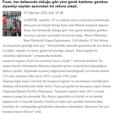
Fuarı, her defasında olduğu gibi yine gerek katılımcı gerekse
ziyaretçi sayıları açısından bir rekora ulaştı.
07 Haziran 2011 Salı 15:36
LOJİSTİK, mobilite, IT ve tedarik zincir yönetimi konularında
dünyanın en büyük ihtisas fuarı olan Münih transport logistic
Fuarı, her defasında olduğu gibi yine gerek katılımcı gerekse
ziyaretçi sayıları açısından bir rekora ulaştı. Messe München
İdari Direktörü Eugen Egetenmeir, 134 ülkeden 51 bin ihtisas
ziyaretçisinin gezdiği fuar için, “Salonlardaki atmosfer gerçekten de son derece
iş odaklı, olumlu ve ileriyi gören bir niteliğe sahipti. Sektör güçlü bir
yükselme eğiliminde” yorumunda bulundu.
transport logistic Fuarı’nın ziyaretçi sayısı yüzde 7 oranında artarken, bu
artışın büyük bölümünün Almanya dışından gelen ziyaretçileri kapsadığına
dikkat çekildi. Toplamda ziyaretçi dağılımına bakıldığında, bir önceki fuarda
112 olan ziyaretçi ülke sayısı 2011 yılında 134’e çıktı.
Taşımacılığın karar vericileri de transport logistic’in uluslararası niteliğinden
oldukça etkilendiklerini ifade ettiler. Fuar açılışında bir konuşma yapan Alman
Ulaştırma Bakanı Dr Peter Ramsauer, “transport logistic fuarı 2011 yılında
namına yaraşır bir durumda. Bu, dünya çapındaki en büyük ve en önemli
taşımacılık ve lojistik fuarıdır. Fuarda yer alan çok sayıdaki katılımcıdan,
özellikle de yurtdışından gelenlerden derinden etkilendim. Dünyanın her yeri
burada temsil ediliyor” dedi.